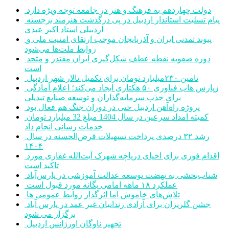
دولت چهاردهم به فرهنگ و هنر در جامعه توجه ویژه دارد
پیام تسلیت استاندار اردبیل در پی درگذشت هنرمند برجسته
اردبیلی استاد اکبر عبدی
پیوند تمدنی ایران و آذربایجان موجب ارتقای امنیت ملی و
روابط ملت‌ها می‌شود
دوره صفویه نقطه عطف شکل‌گیری ایران مقتدر و متحد
است
تامین ۲۳۰میلیارد تومان برای تکمیل تالار شهر اردبیل
زپارس هاب فناوری ۵۰ هکتاری ایجاد می‌کند؛ اعلام آمادگی
برای جذب سرمایه‌گذاران و توسعه صنایع تبدیلی
پروژه راه‌آهن اردبیل حتی در دوران جنگ هم فعال بود
کمیته امداد سرعین در سال 1404 مبلغ 32 میلیارد تومان
خدمات رسانی انجام داد
رشد ۳۲ درصدی پرداخت تسهیلات قرض‌الحسنه در سال
۱۴۰۴
اقدام فوری برای احیای دریاچه شهرک آیت‌الله غفاری مورد
تاکید است
شتاب‌بخشی به نهضت توسعه عدالت آموزشی در پارس‌آباد
عملکرد ۱۸ ماهه امامی یگانه مورد قبول است
تلاش‌های خاموش اما اثرگذار روابط عمومی ها
جشن گلریزان برای آزادی زندانیان غیر عمد در پارس آباد
برگزار می شود
تجهیز ناوگان اورژانس اردبیل