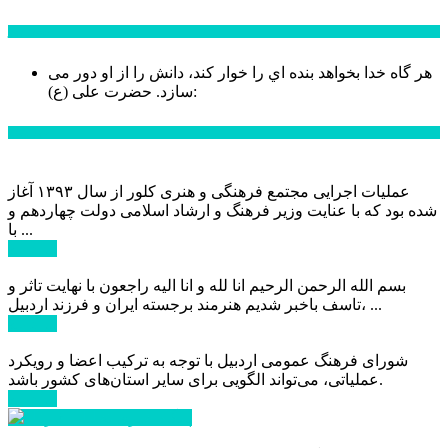
سخن روز
هر گاه خدا بخواهد بنده اي را خوار كند، دانش را از او دور می
حضرت علی (ع):
سازد.
اخبار ویژه
عملیات اجرایی مجتمع فرهنگی و هنری کلور از سال ۱۳۹۳ آغاز
شده بود که با عنایت وزیر فرهنگ و ارشاد اسلامی دولت چهاردهم و
با ...
ادامه ...
بسم الله الرحمن الرحیم انا لله و انا الیه راجعون با نهایت تاثر و
تاسف باخبر شدیم هنرمند برجسته ایران و فرزند اردبیل، ...
ادامه ...
شورای فرهنگ عمومی اردبیل با توجه به ترکیب اعضا و رویکرد
عملیاتی، می‌تواند الگویی برای سایر استان‌های کشور باشد.
ادامه ...