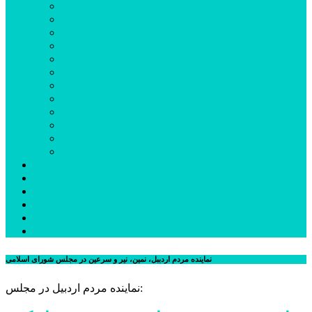
اردبیل
اصلاندوز
انگوت
بیله‌سوار
پارس‌آباد
خلخال
سرعین
کوثر
گرمی
مشکین‌شهر
نمین
نیر
عکس
فیلم
پیوندها
جستجوی پیشرفته
درباره ما
تماس با ما
نماینده مردم اردببل، نمین، نیر و سرعین در مجلس شورای اسلامی
نماینده مردم اردبیل در مجلس: