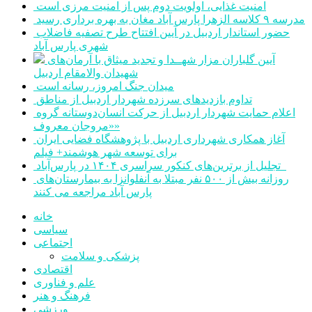
امنیت غذایی، اولویت دوم پس از امنیت مرزی است
مدرسه ۹ کلاسه الزهرا پارس آباد مغان به بهره برداری رسید
حضور استاندار اردبیل در آیین افتتاح طرح تصفیه فاضلاب
شهری پارس آباد
آیین گلباران مزار شهــدا و تجدید میثاق با آرمان‌های
شهیدان والامقام اردبیل
میدان جنگ امروز، رسانه است
تداوم بازدیدهای سرزده شهردار اردبیل از مناطق
اعلام حمایت شهردار اردبیل از حرکت انسان‌دوستانه گروه
«مروجان معروف»
آغاز همکاری شهرداری اردبیل با پژوهشگاه فضایی ایران
برای توسعه شهر هوشمند+ فیلم
تجلیل از برترین‌های کنکور سراسری ۱۴۰۴ در پارس‌آباد
روزانه بیش از ۵۰۰ نفر مبتلا به آنفلوانزا به بیمارستان‌های
پارس آباد مراجعه می کنند
خانه
سیاسی
اجتماعی
پزشکی و سلامت
اقتصادی
علم و فناوری
فرهنگ و هنر
ورزشی