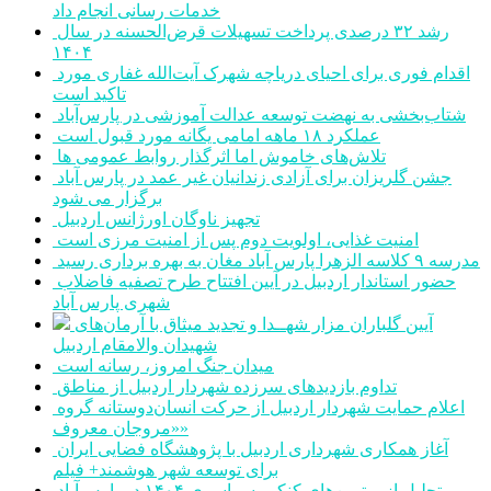
خدمات رسانی انجام داد
رشد ۳۲ درصدی پرداخت تسهیلات قرض‌الحسنه در سال
۱۴۰۴
اقدام فوری برای احیای دریاچه شهرک آیت‌الله غفاری مورد
تاکید است
شتاب‌بخشی به نهضت توسعه عدالت آموزشی در پارس‌آباد
عملکرد ۱۸ ماهه امامی یگانه مورد قبول است
تلاش‌های خاموش اما اثرگذار روابط عمومی ها
جشن گلریزان برای آزادی زندانیان غیر عمد در پارس آباد
برگزار می شود
تجهیز ناوگان اورژانس اردبیل
امنیت غذایی، اولویت دوم پس از امنیت مرزی است
مدرسه ۹ کلاسه الزهرا پارس آباد مغان به بهره برداری رسید
حضور استاندار اردبیل در آیین افتتاح طرح تصفیه فاضلاب
شهری پارس آباد
آیین گلباران مزار شهــدا و تجدید میثاق با آرمان‌های
شهیدان والامقام اردبیل
میدان جنگ امروز، رسانه است
تداوم بازدیدهای سرزده شهردار اردبیل از مناطق
اعلام حمایت شهردار اردبیل از حرکت انسان‌دوستانه گروه
«مروجان معروف»
آغاز همکاری شهرداری اردبیل با پژوهشگاه فضایی ایران
برای توسعه شهر هوشمند+ فیلم
تجلیل از برترین‌های کنکور سراسری ۱۴۰۴ در پارس‌آباد