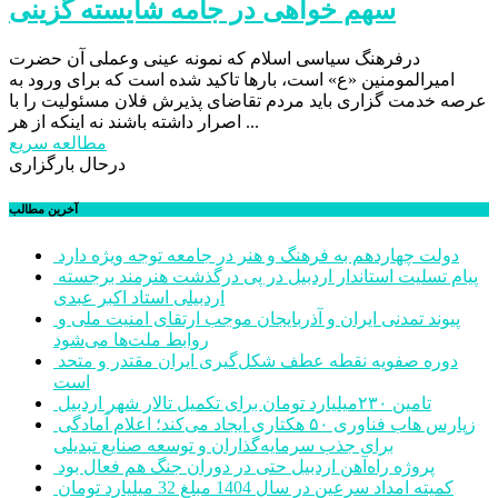
سهم خواهی در جامه شایسته گزینی
درفرهنگ سیاسی اسلام که نمونه عینی وعملی آن حضرت
امیرالمومنین «ع» است، بارها تاکید شده است که برای ورود به
عرصه خدمت گزاری باید مردم تقاضای پذیرش فلان مسئولیت را با
اصرار داشته باشند نه اینکه از هر ...
مطالعه سریع
درحال بارگزاری
آخرین مطالب
دولت چهاردهم به فرهنگ و هنر در جامعه توجه ویژه دارد
پیام تسلیت استاندار اردبیل در پی درگذشت هنرمند برجسته
اردبیلی استاد اکبر عبدی
پیوند تمدنی ایران و آذربایجان موجب ارتقای امنیت ملی و
روابط ملت‌ها می‌شود
دوره صفویه نقطه عطف شکل‌گیری ایران مقتدر و متحد
است
تامین ۲۳۰میلیارد تومان برای تکمیل تالار شهر اردبیل
زپارس هاب فناوری ۵۰ هکتاری ایجاد می‌کند؛ اعلام آمادگی
برای جذب سرمایه‌گذاران و توسعه صنایع تبدیلی
پروژه راه‌آهن اردبیل حتی در دوران جنگ هم فعال بود
کمیته امداد سرعین در سال 1404 مبلغ 32 میلیارد تومان