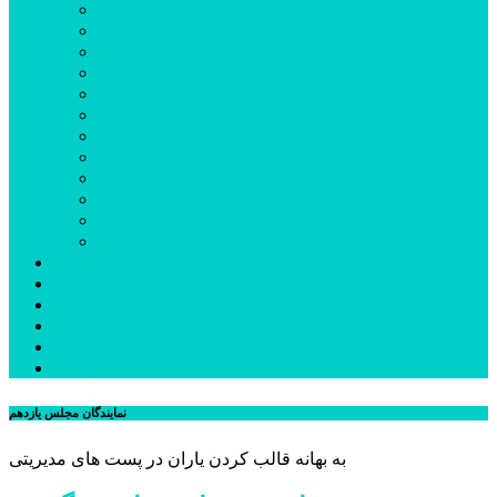
اردبیل
اصلاندوز
انگوت
بیله‌سوار
پارس‌آباد
خلخال
سرعین
کوثر
گرمی
مشکین‌شهر
نمین
نیر
عکس
فیلم
پیوندها
جستجوی پیشرفته
درباره ما
تماس با ما
نمایندگان مجلس یازدهم
به بهانه قالب کردن یاران در پست های مدیریتی