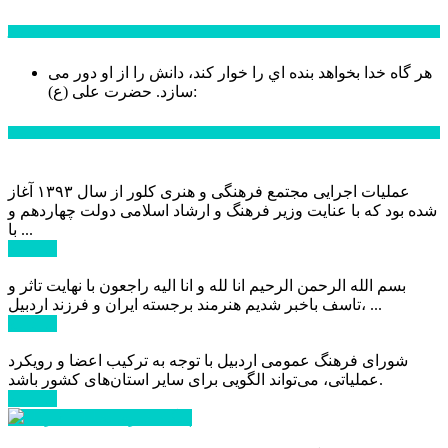
سخن روز
هر گاه خدا بخواهد بنده اي را خوار كند، دانش را از او دور می
حضرت علی (ع):
سازد.
اخبار ویژه
عملیات اجرایی مجتمع فرهنگی و هنری کلور از سال ۱۳۹۳ آغاز
شده بود که با عنایت وزیر فرهنگ و ارشاد اسلامی دولت چهاردهم و
با ...
ادامه ...
بسم الله الرحمن الرحیم انا لله و انا الیه راجعون با نهایت تاثر و
تاسف باخبر شدیم هنرمند برجسته ایران و فرزند اردبیل، ...
ادامه ...
شورای فرهنگ عمومی اردبیل با توجه به ترکیب اعضا و رویکرد
عملیاتی، می‌تواند الگویی برای سایر استان‌های کشور باشد.
ادامه ...