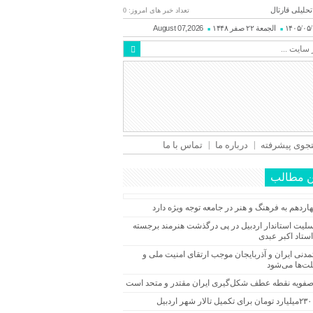
تحلیلی قارتال
تعداد خبر های امروز: 0
۱۴۰۵/۰۵
الجمعة ۲۲ صفر ۱۴۴۸
August 07,2026
وی پیشرفته
درباره ما
تماس با ما
ن مطالب
ردهم به فرهنگ و هنر در جامعه توجه ویژه دارد
تسلیت استاندار اردبیل در پی درگذشت هنرمند برجسته
استاد اکبر عبدی
تمدنی ایران و آذربایجان موجب ارتقای امنیت ملی و
لت‌ها می‌شود
صفویه نقطه عطف شکل‌گیری ایران مقتدر و متحد است
دبیل