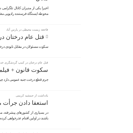
اخیرا یکی از مدیران کانال تلگرامی
محوطه ایستگاه فرستنده رادیویی مغان
فاجعه زیست محیطی در پارس آباد
قتل عام درختان در 
سکوت مسئولان در مقابل نابودی درخ
قتل عام درختان در کمپ گردشگری خدم
سکوت قانون + فیلم
جرم قطع درخت جنبه عمومی دارد چرا
یادداشت از جمشید کریمی
استعفا دادن جرأت م
در بسیاری از کشورهای پیشرفته، مدی
باشند در اولین اقدام عذرخواهی کرده