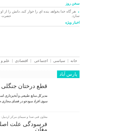
سخن روز
هر گاه خدا بخواهد بنده اي را خوار كند، دانش را از او
سازد.
حضرت عل
اخبار ویژه
خانه
سیاسی
اجتماعی
اقتصادی
علم و 
پارس آباد
قطع درختان جنگلی 
مدیرکل منابع طبیعی و آبخیزداری اس
سوی افراد سودجو در فضای مجازی ص
معاون فنی صدا و سیمای مرکز اردبیل:
فرسودگی علت اصلی 
مغان