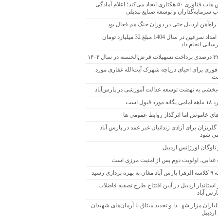
زپارس هاب فناوری ۵۰ هکتاری ایجاد می‌کند؛ اعلام آمادگی
 سرمایه‌گذاران و توسعه صنایع تبدیلی
راه‌آهن اردبیل حتی در دوران جنگ هم فعال بود
کمیته امداد سرعین در سال 1404 مبلغ 32 میلیارد تومان
سانی انجام داد
فوری برای احیای دریاچه شهرک آیت‌الله غفاری مورد
ست
بخشی به نهضت توسعه عدالت آموزشی در پارس‌آباد
مورد قبول است
های خاموش اما اثرگذار روابط عمومی ها
ریزان برای آزادی زندانیان غیر عمد در پارس آباد
می شود
ناوگان اورژانس اردبیل
 غذایی، اولویت دوم پس از امنیت مرزی است
هره برداری رسید
ستاندار اردبیل در آیین افتتاح طرح تصفیه فاضلاب
رس آباد
لباران مزار شهــدا و تجدید میثاق با آرمان‌های شهیدان
 اردبیل