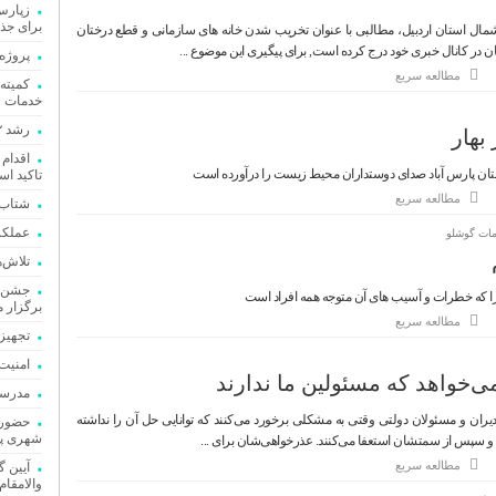
برای جذب
 شمال استان اردبیل، مطالبی با عنوان تخریب شدن خانه های سازمانی و قطع درختان
 در کانال خبری خود درج کرده است, برای پیگیری این موضوع ...
پروژه 
مطالعه سریع
خدمات ر
رشد ۳۲ درصدی پرداخت تسهیلات قرض‌الحسنه در سال ۱۴۰۴
بهار
اقدام 
تان پارس آباد صدای دوستداران محیط زیست را درآورده است
تاکید ا
مطالعه سریع
شتاب‌
عملکرد ۱۸ ماهه امامی یگانه 
ات گوشلو
تلاش‌
جشن گل
 که خطرات و آسیب های آن متوجه همه افراد است
برگزار 
مطالعه سریع
تجهیز 
امنیت
ی‌خواهد که مسئولین ما ندارند
مدرسه ۹ کلاسه الزهرا پارس آباد مغان به ب
ران و مسئولان دولتی وقتی به مشکلی برخورد می‌کنند که توانایی حل آن را نداشته
حضور ا
شهری پا
 و سپس از سمتشان استعفا می‌کنند. عذرخواهی‌شان برای ...
مطالعه سریع
آیین گ
والامقام