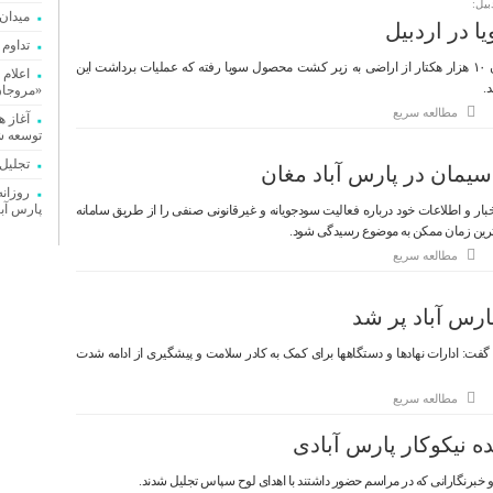
یل:
میدان
تداوم 
در سطح استان به ویژه مزارع مغان ۱۰ هزار هکتار از اراضی به زیر کشت محصول سویا رفته که عملیات برداشت این
اعلام
.
«مروجا
مطالعه سریع
آغاز 
توسعه ش
تجلیل از
پارس آبا
بار و اطلاعات خود درباره فعالیت سودجویانه و غیرقانونی صنفی را از طریق سامانه
مطالعه سریع
رس آباد پر شد
فت: ادارات نهادها و دستگاهها برای کمک به کادر سلامت و پیشگیری از ادامه شدت
مطالعه سریع
ده نیکوکار پارس آبادی
و خبرنگارانی که در مراسم حضور داشتند با اهدای لوح سپاس تجلیل شدند.