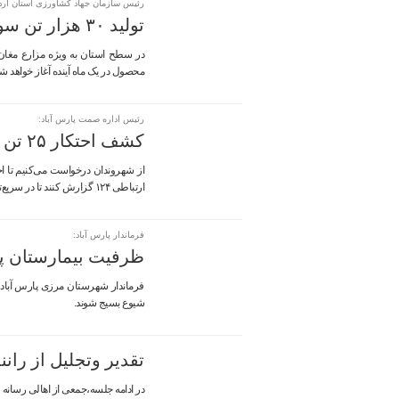
رئیس سازمان جهاد کشاورزی استان اردب
تولید ۳۰ هزار تن سویا در اردبیل
محصول در یک ماه آینده آغاز خواهد شد
رئیس اداره صمت پارس آباد:
کشف احتکار ۲۵ تن سیمان در پارس آباد مغان
از شهروندان درخواست می‌کنیم تا اخ
ارتباطی ۱۲۴ گزارش کنند تا در سریع‌ترین زمان ممکن به موضوع رسیدگی شود.
فرماندار پارس آباد:
ظرفیت بیمارستان پا
فرماندار شهرستان مرزی پارس آباد گ
شیوع بسیج شوند.
تقدیر وتجلیل از رانن
در ادامه جلسه،جمعی از اهالی رسانه 