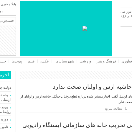
پایگاه خبری 
 دور می
/۱۶
ی (ع):
فناوری
فرهنگ و هنر
ورزشی
شهرستان‌ها
عکس
فیلم
پیوندها
جستج
آخری
حاشیه ارس و اولتان صحت ندارد
دولت چها
پیام 
تان اردبیل گفت: اخبار منتشر شده درباره قطع درختان جنگلی حاشیه ارس و اولتان از
اردبیلی 
حت ندارد.
پیوند 
مطالعه سریع
روابط م
دوره 
تخریب خانه های سازمانی ایستگاه رادیویی
تامین ۲۳۰میلیارد تومان برای تکمیل تالار شهر ار