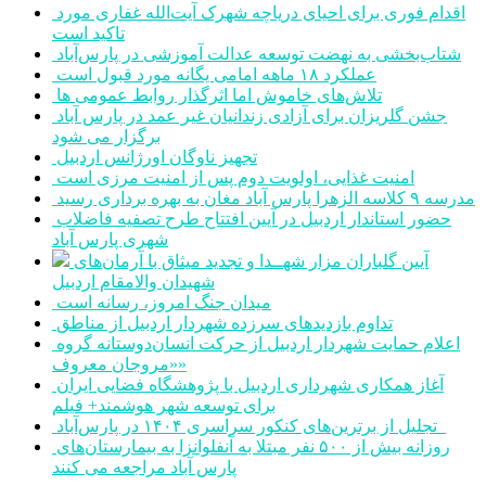
اقدام فوری برای احیای دریاچه شهرک آیت‌الله غفاری مورد
تاکید است
شتاب‌بخشی به نهضت توسعه عدالت آموزشی در پارس‌آباد
عملکرد ۱۸ ماهه امامی یگانه مورد قبول است
تلاش‌های خاموش اما اثرگذار روابط عمومی ها
جشن گلریزان برای آزادی زندانیان غیر عمد در پارس آباد
برگزار می شود
تجهیز ناوگان اورژانس اردبیل
امنیت غذایی، اولویت دوم پس از امنیت مرزی است
مدرسه ۹ کلاسه الزهرا پارس آباد مغان به بهره برداری رسید
حضور استاندار اردبیل در آیین افتتاح طرح تصفیه فاضلاب
شهری پارس آباد
آیین گلباران مزار شهــدا و تجدید میثاق با آرمان‌های
شهیدان والامقام اردبیل
میدان جنگ امروز، رسانه است
تداوم بازدیدهای سرزده شهردار اردبیل از مناطق
اعلام حمایت شهردار اردبیل از حرکت انسان‌دوستانه گروه
«مروجان معروف»
آغاز همکاری شهرداری اردبیل با پژوهشگاه فضایی ایران
برای توسعه شهر هوشمند+ فیلم
تجلیل از برترین‌های کنکور سراسری ۱۴۰۴ در پارس‌آباد
روزانه بیش از ۵۰۰ نفر مبتلا به آنفلوانزا به بیمارستان‌های
پارس آباد مراجعه می کنند