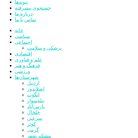
پیوندها
جستجوی پیشرفته
درباره ما
تماس با ما
خانه
سیاسی
اجتماعی
پزشکی و سلامت
اقتصادی
علم و فناوری
فرهنگ و هنر
ورزشی
شهرستان‌ها
اردبیل
اصلاندوز
انگوت
بیله‌سوار
پارس‌آباد
خلخال
سرعین
کوثر
گرمی
مشکین‌شهر