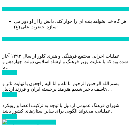
سخن روز
هر گاه خدا بخواهد بنده اي را خوار كند، دانش را از او دور می
حضرت علی (ع):
سازد.
اخبار ویژه
عملیات اجرایی مجتمع فرهنگی و هنری کلور از سال ۱۳۹۳ آغاز
شده بود که با عنایت وزیر فرهنگ و ارشاد اسلامی دولت چهاردهم و
با ...
ادامه ...
بسم الله الرحمن الرحیم انا لله و انا الیه راجعون با نهایت تاثر و
تاسف باخبر شدیم هنرمند برجسته ایران و فرزند اردبیل، ...
ادامه ...
شورای فرهنگ عمومی اردبیل با توجه به ترکیب اعضا و رویکرد
عملیاتی، می‌تواند الگویی برای سایر استان‌های کشور باشد.
ادامه ...