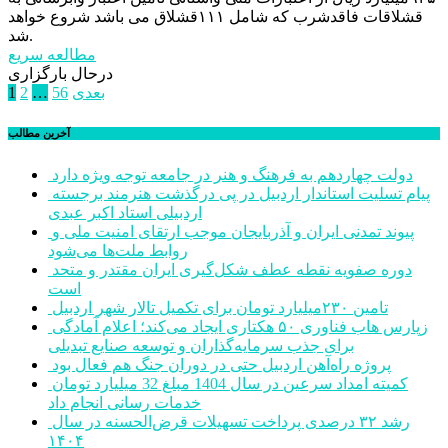
قشلاقات فاقدشرب که شامل ۱۱۱قشلاق می باشد شروع خواهد
شد.
مطالعه سریع
درحال بارگزاری
صفحه‌بندی
بعدی
56
…
2
1
نوشته‌ها
آخرین مطالب
دولت چهاردهم به فرهنگ و هنر در جامعه توجه ویژه دارد
پیام تسلیت استاندار اردبیل در پی درگذشت هنرمند برجسته
اردبیلی استاد اکبر عبدی
پیوند تمدنی ایران و آذربایجان موجب ارتقای امنیت ملی و
روابط ملت‌ها می‌شود
دوره صفویه نقطه عطف شکل‌گیری ایران مقتدر و متحد
است
تامین ۲۳۰میلیارد تومان برای تکمیل تالار شهر اردبیل
زپارس هاب فناوری ۵۰ هکتاری ایجاد می‌کند؛ اعلام آمادگی
برای جذب سرمایه‌گذاران و توسعه صنایع تبدیلی
پروژه راه‌آهن اردبیل حتی در دوران جنگ هم فعال بود
کمیته امداد سرعین در سال 1404 مبلغ 32 میلیارد تومان
خدمات رسانی انجام داد
رشد ۳۲ درصدی پرداخت تسهیلات قرض‌الحسنه در سال
۱۴۰۴