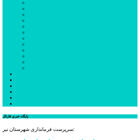
اردبیل
اصلاندوز
انگوت
بیله‌سوار
پارس‌آباد
خلخال
سرعین
کوثر
گرمی
مشکین‌شهر
نمین
نیر
عکس
فیلم
پیوندها
جستجوی پیشرفته
درباره ما
تماس با ما
پايگاه خبري قارتال
سرپرست فرمانداری شهرستان نیر: