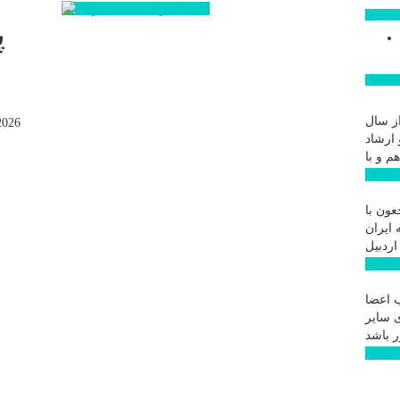
ن روز
پ
ار ویژه
ز سال
2026
 ارشاد
 ...
عون با
 ایران
 ...
 اعضا
ی سایر
 ...