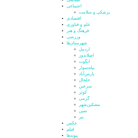
اجتماعی
پزشکی و سلامت
اقتصادی
علم و فناوری
فرهنگ و هنر
ورزشی
شهرستان‌ها
اردبیل
اصلاندوز
انگوت
بیله‌سوار
پارس‌آباد
خلخال
سرعین
کوثر
گرمی
مشکین‌شهر
نمین
نیر
عکس
فیلم
پیوندها