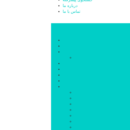
درباره ما
تماس با ما
بری تحلیلی قارتال
خانه
سیاسی
اجتماعی
پزشکی و سلامت
اقتصادی
علم و فناوری
فرهنگ و هنر
ورزشی
شهرستان‌ها
اردبیل
اصلاندوز
انگوت
بیله‌سوار
پارس‌آباد
خلخال
سرعین