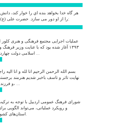
سخ
هر گاه خدا بخواهد بنده اي را خوار كند، دانش
حضرت علی (ع):
را از او دور می سازد.
اخب
عملیات اجرایی مجتمع فرهنگی و هنری کلور ا
۱۳۹۳ آغاز شده بود که با عنایت وزیر فرهنگ و
اسلامی دولت چهاردهم و با ...
ادامه
بسم الله الرحمن الرحیم انا لله و انا الیه راج
نهایت تاثر و تاسف باخبر شدیم هنرمند برجسته
و فرزند اردبیل، ...
ادامه
شورای فرهنگ عمومی اردبیل با توجه به ترکیب
و رویکرد عملیاتی، می‌تواند الگویی برا
استان‌های کشور باشد.
ادامه