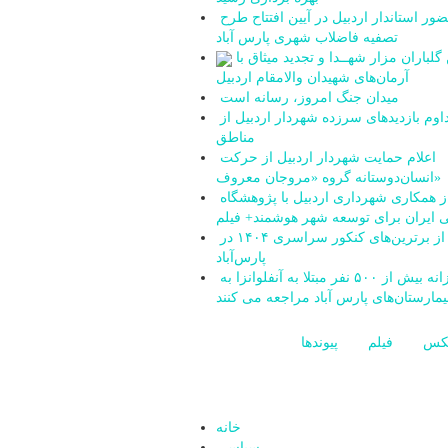
حضور استاندار اردبیل در آیین افتتاح طرح
تصفیه فاضلاب شهری پارس آباد
آیین گلباران مزار شهــدا و تجدید میثاق با
آرمان‌های شهیدان والامقام اردبیل
میدان جنگ امروز، رسانه است
تداوم بازدیدهای سرزده شهردار اردبیل از
مناطق
اعلام حمایت شهردار اردبیل از حرکت
انسان‌دوستانه گروه «مروجان معروف»
آغاز همکاری شهرداری اردبیل با پژوهشگاه
 ایران برای توسعه شهر هوشمند+ فیلم
تجلیل از برترین‌های کنکور سراسری ۱۴۰۴ در
پارس‌آباد
روزانه بیش از ۵۰۰ نفر مبتلا به آنفلوانزا به
یمارستان‌های پارس آباد مراجعه می کنند
کس
فیلم
پیوندها
خانه
سیاسی