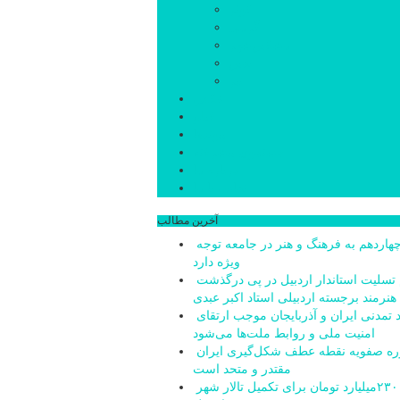
کوثر
گرمی
مشکین‌شهر
نمین
نیر
عکس
فیلم
پیوندها
جستجوی پیشرفته
درباره ما
تماس با ما
آخرین مطالب
دولت چهاردهم به فرهنگ و هنر در جامعه توجه
ویژه دارد
پیام تسلیت استاندار اردبیل در پی درگذشت
هنرمند برجسته اردبیلی استاد اکبر عبدی
پیوند تمدنی ایران و آذربایجان موجب ارتقای
امنیت ملی و روابط ملت‌ها می‌شود
دوره صفویه نقطه عطف شکل‌گیری ایران
مقتدر و متحد است
تامین ۲۳۰میلیارد تومان برای تکمیل تالار شهر