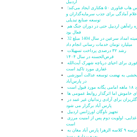
اردبیل
زپارس هاب فناوری ۵۰ هکتاری ایجاد می‌کند؛
علام آمادگی برای جذب سرمایه‌گذاران و
توسعه صنایع تبدیلی
پروژه راه‌آهن اردبیل حتی در دوران جنگ هم
فعال بود
کمیته امداد سرعین در سال 1404 مبلغ 32
میلیارد تومان خدمات رسانی انجام داد
رشد ۳۲ درصدی پرداخت تسهیلات
قرض‌الحسنه در سال ۱۴۰۴
اقدام فوری برای احیای دریاچه شهرک آیت‌الله
غفاری مورد تاکید است
شتاب‌بخشی به نهضت توسعه عدالت آموزشی
در پارس‌آباد
 قبول است
ای خاموش اما اثرگذار روابط عمومی ها
جشن گلریزان برای آزادی زندانیان غیر عمد در
پارس آباد برگزار می شود
تجهیز ناوگان اورژانس اردبیل
امنیت غذایی، اولویت دوم پس از امنیت مرزی
است
مدرسه ۹ کلاسه الزهرا پارس آباد مغان به
بهره برداری رسید