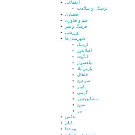
اجتماعی
پزشکی و سلامت
اقتصادی
علم و فناوری
فرهنگ و هنر
ورزشی
شهرستان‌ها
اردبیل
اصلاندوز
انگوت
بیله‌سوار
پارس‌آباد
خلخال
سرعین
کوثر
گرمی
مشکین‌شهر
نمین
نیر
عکس
فیلم
پیوندها
جستجوی پیشرفته