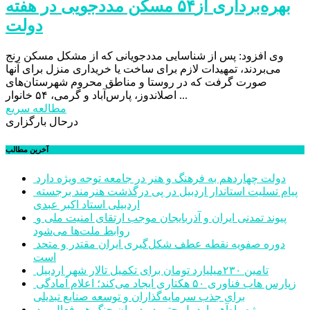
بهره‌برداری از۵۴ مسکن مددجویی در هفته
دولت
وی افزود: پس از شناسایی مددجویانی که از مشکل مسکن رنج
می‌بردند، تمهیدات لازم برای ساخت یا خریداری منزل برای آنها
صورت گرفت که در روستا و مناطق محروم شهرستان‌های
اصلاندوز، پارس‌آباد و گرمی، ۵۴ خانوار ...
مطالعه سریع
درحال بارگزاری
آخرین مطالب
دولت چهاردهم به فرهنگ و هنر در جامعه توجه ویژه دارد
پیام تسلیت استاندار اردبیل در پی درگذشت هنرمند برجسته
اردبیلی استاد اکبر عبدی
پیوند تمدنی ایران و آذربایجان موجب ارتقای امنیت ملی و
روابط ملت‌ها می‌شود
دوره صفویه نقطه عطف شکل‌گیری ایران مقتدر و متحد
است
تامین ۲۳۰میلیارد تومان برای تکمیل تالار شهر اردبیل
زپارس هاب فناوری ۵۰ هکتاری ایجاد می‌کند؛ اعلام آمادگی
برای جذب سرمایه‌گذاران و توسعه صنایع تبدیلی
پروژه راه‌آهن اردبیل حتی در دوران جنگ هم فعال بود