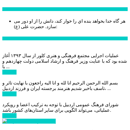
سخن روز
هر گاه خدا بخواهد بنده اي را خوار كند، دانش را از او دور می
حضرت علی (ع):
سازد.
اخبار ویژه
عملیات اجرایی مجتمع فرهنگی و هنری کلور از سال ۱۳۹۳ آغاز
شده بود که با عنایت وزیر فرهنگ و ارشاد اسلامی دولت چهاردهم و
با ...
ادامه ...
بسم الله الرحمن الرحیم انا لله و انا الیه راجعون با نهایت تاثر و
تاسف باخبر شدیم هنرمند برجسته ایران و فرزند اردبیل، ...
ادامه ...
شورای فرهنگ عمومی اردبیل با توجه به ترکیب اعضا و رویکرد
عملیاتی، می‌تواند الگویی برای سایر استان‌های کشور باشد.
ادامه ...