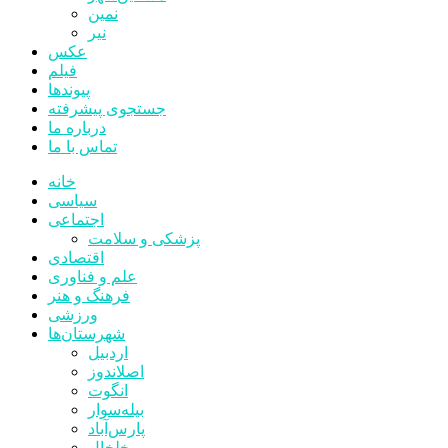
نمین
نیر
عکس
فیلم
پیوندها
جستجوی پیشرفته
درباره ما
تماس با ما
خانه
سیاسی
اجتماعی
پزشکی و سلامت
اقتصادی
علم و فناوری
فرهنگ و هنر
ورزشی
شهرستان‌ها
اردبیل
اصلاندوز
انگوت
بیله‌سوار
پارس‌آباد
خلخال