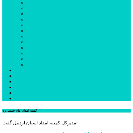
اردبیل
اصلاندوز
انگوت
بیله‌سوار
پارس‌آباد
خلخال
سرعین
کوثر
گرمی
مشکین‌شهر
نمین
نیر
عکس
فیلم
پیوندها
جستجوی پیشرفته
درباره ما
تماس با ما
کمیته امداد امام خمینی ره
مدیرکل کمیته امداد استان اردبیل گفت: