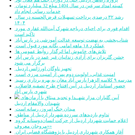
کمیته امداد سرعین در سال 1404 مبلغ 32 میلیارد تومان
خدمات رسانی انجام داد
رشد ۳۲ درصدی پرداخت تسهیلات قرض‌الحسنه در سال
۱۴۰۴
اقدام فوری برای احیای دریاچه شهرک آیت‌الله غفاری مورد
تاکید است
شتاب‌بخشی به نهضت توسعه عدالت آموزشی در پارس‌آباد
عملکرد ۱۸ ماهه امامی یگانه مورد قبول است
تلاش‌های خاموش اما اثرگذار روابط عمومی ها
جشن گلریزان برای آزادی زندانیان غیر عمد در پارس آباد
برگزار می شود
تجهیز ناوگان اورژانس اردبیل
امنیت غذایی، اولویت دوم پس از امنیت مرزی است
مدرسه ۹ کلاسه الزهرا پارس آباد مغان به بهره برداری رسید
حضور استاندار اردبیل در آیین افتتاح طرح تصفیه فاضلاب
شهری پارس آباد
آیین گلباران مزار شهــدا و تجدید میثاق با آرمان‌های
شهیدان والامقام اردبیل
میدان جنگ امروز، رسانه است
تداوم بازدیدهای سرزده شهردار اردبیل از مناطق
اعلام حمایت شهردار اردبیل از حرکت انسان‌دوستانه گروه
«مروجان معروف»
آغاز همکاری شهرداری اردبیل با پژوهشگاه فضایی ایران