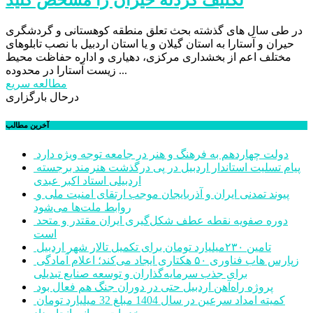
در طی سال های گذشته بحث تعلق منطقه کوهستانی و گردشگری
حیران و آستارا به استان گیلان و یا استان اردبیل با نصب تابلوهای
مختلف اعم از بخشداری مرکزی، دهیاری و اداره حفاظت محیط
زیست آستارا در محدوده ...
مطالعه سریع
درحال بارگزاری
آخرین مطالب
دولت چهاردهم به فرهنگ و هنر در جامعه توجه ویژه دارد
پیام تسلیت استاندار اردبیل در پی درگذشت هنرمند برجسته
اردبیلی استاد اکبر عبدی
پیوند تمدنی ایران و آذربایجان موجب ارتقای امنیت ملی و
روابط ملت‌ها می‌شود
دوره صفویه نقطه عطف شکل‌گیری ایران مقتدر و متحد
است
تامین ۲۳۰میلیارد تومان برای تکمیل تالار شهر اردبیل
زپارس هاب فناوری ۵۰ هکتاری ایجاد می‌کند؛ اعلام آمادگی
برای جذب سرمایه‌گذاران و توسعه صنایع تبدیلی
پروژه راه‌آهن اردبیل حتی در دوران جنگ هم فعال بود
کمیته امداد سرعین در سال 1404 مبلغ 32 میلیارد تومان