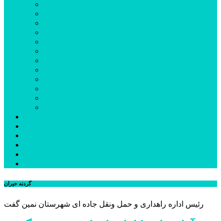
اردبیل
اصلاندوز
انگوت
بیله‌سوار
پارس‌آباد
خلخال
سرعین
کوثر
گرمی
مشکین‌شهر
نمین
نیر
عکس
فیلم
پیوندها
جستجوی پیشرفته
درباره ما
تماس با ما
گردنه حیران
رئیس اداره راهداری و حمل ونقل جاده ای شهرستان نمین گفت