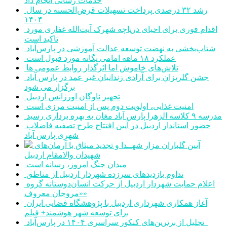
خدمات رسانی انجام داد
رشد ۳۲ درصدی پرداخت تسهیلات قرض‌الحسنه در سال
۱۴۰۴
اقدام فوری برای احیای دریاچه شهرک آیت‌الله غفاری مورد
تاکید است
شتاب‌بخشی به نهضت توسعه عدالت آموزشی در پارس‌آباد
عملکرد ۱۸ ماهه امامی یگانه مورد قبول است
تلاش‌های خاموش اما اثرگذار روابط عمومی ها
جشن گلریزان برای آزادی زندانیان غیر عمد در پارس آباد
برگزار می شود
تجهیز ناوگان اورژانس اردبیل
امنیت غذایی، اولویت دوم پس از امنیت مرزی است
مدرسه ۹ کلاسه الزهرا پارس آباد مغان به بهره برداری رسید
حضور استاندار اردبیل در آیین افتتاح طرح تصفیه فاضلاب
شهری پارس آباد
آیین گلباران مزار شهــدا و تجدید میثاق با آرمان‌های
شهیدان والامقام اردبیل
میدان جنگ امروز، رسانه است
تداوم بازدیدهای سرزده شهردار اردبیل از مناطق
اعلام حمایت شهردار اردبیل از حرکت انسان‌دوستانه گروه
«مروجان معروف»
آغاز همکاری شهرداری اردبیل با پژوهشگاه فضایی ایران
برای توسعه شهر هوشمند+ فیلم
تجلیل از برترین‌های کنکور سراسری ۱۴۰۴ در پارس‌آباد