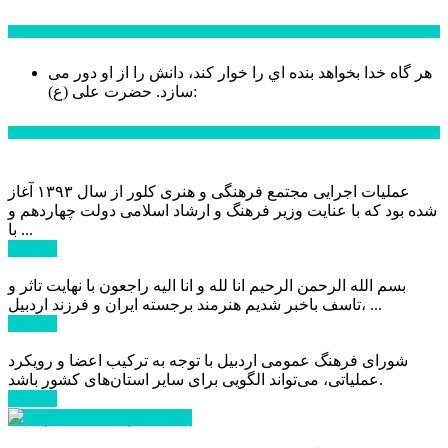
سخن روز
هر گاه خدا بخواهد بنده اي را خوار كند، دانش را از او دور می
حضرت علی (ع):
سازد.
اخبار ویژه
عملیات اجرایی مجتمع فرهنگی و هنری کلور از سال ۱۳۹۳ آغاز
شده بود که با عنایت وزیر فرهنگ و ارشاد اسلامی دولت چهاردهم و
با ...
ادامه ...
بسم الله الرحمن الرحیم انا لله و انا الیه راجعون با نهایت تاثر و
تاسف باخبر شدیم هنرمند برجسته ایران و فرزند اردبیل، ...
ادامه ...
شورای فرهنگ عمومی اردبیل با توجه به ترکیب اعضا و رویکرد
عملیاتی، می‌تواند الگویی برای سایر استان‌های کشور باشد.
ادامه ...