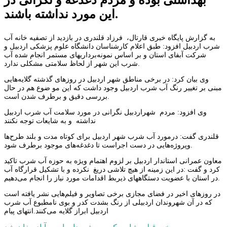
این مورد نداشته باشند.
به گزارش پایگاه خبری قارتال، فرزاد قلندری در بازدید از تصفیه خانه آب
شرب اردبیل افزود: طبق اعلام کارشناسان دانشگاه علوم پزشکی اردبیل و
شرکت آبفای استان و بر اساس نمونه‌برداریهای مستمر انجام شده آب
شرب این شهر از لحاظ سلامتی مشکلی ندارد.
وی بیان کرد: در برخی مناطق شهر اردبیل در روزهای گذشته گلایه‌هایی
مبنی بر تغییر رنگ آب شرب اردبیل وجود داشت که این مو ضوع هم در حال
بررسی دقیق و برطرف شدن است.
وی افزود: مردم شهراردبیل نگرانی در مورد سلامت آب شرب اردبیل
نداشته و به شایعات توجه نکنند
قلندری گفت: درمورد آب شرب شهر اردبیل برای کوتاه مدت و بلند طرح‌ها
وپروژه‌هایی در دست اجراست تا دغدغه‌های موجود برطرف شود.
معاون عمرانی استاندار اردبیل بر لزوم اهتمام ویژه به حوزه آب شرب تاکید
کرد و گفت :در این زمینه از هیچ تلاشی دریغ نکرده و با تشکیل قرارگاه آب
در استان با عضویت دستگاههای ذیربط اقدامات مورد نیاز را انجام می‌دهیم.
در روزهای اخیر در فضای مجازی برخی تصاویر و فیلم‌هایی نشر یافته است
که در آن شهروندان اردبیلی از رنگ بشدت کدر و بوی نامطبوع آب شرب
اردبیل ابراز گلایه می‌کنند.انتهای پیام