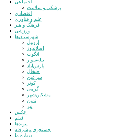
اجتماعی
پزشکی و سلامت
اقتصادی
علم و فناوری
فرهنگ و هنر
ورزشی
شهرستان‌ها
اردبیل
اصلاندوز
انگوت
بیله‌سوار
پارس‌آباد
خلخال
سرعین
کوثر
گرمی
مشکین‌شهر
نمین
نیر
عکس
فیلم
پیوندها
جستجوی پیشرفته
درباره ما