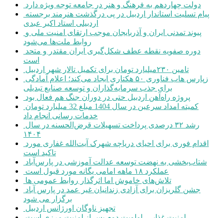
دولت چهاردهم به فرهنگ و هنر در جامعه توجه ویژه دارد
پیام تسلیت استاندار اردبیل در پی درگذشت هنرمند برجسته
اردبیلی استاد اکبر عبدی
پیوند تمدنی ایران و آذربایجان موجب ارتقای امنیت ملی و
روابط ملت‌ها می‌شود
دوره صفویه نقطه عطف شکل‌گیری ایران مقتدر و متحد
است
تامین ۲۳۰میلیارد تومان برای تکمیل تالار شهر اردبیل
زپارس هاب فناوری ۵۰ هکتاری ایجاد می‌کند؛ اعلام آمادگی
برای جذب سرمایه‌گذاران و توسعه صنایع تبدیلی
پروژه راه‌آهن اردبیل حتی در دوران جنگ هم فعال بود
کمیته امداد سرعین در سال 1404 مبلغ 32 میلیارد تومان
خدمات رسانی انجام داد
رشد ۳۲ درصدی پرداخت تسهیلات قرض‌الحسنه در سال
۱۴۰۴
اقدام فوری برای احیای دریاچه شهرک آیت‌الله غفاری مورد
تاکید است
شتاب‌بخشی به نهضت توسعه عدالت آموزشی در پارس‌آباد
عملکرد ۱۸ ماهه امامی یگانه مورد قبول است
تلاش‌های خاموش اما اثرگذار روابط عمومی ها
جشن گلریزان برای آزادی زندانیان غیر عمد در پارس آباد
برگزار می شود
تجهیز ناوگان اورژانس اردبیل
امنیت غذایی، اولویت دوم پس از امنیت مرزی است