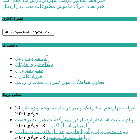
راهبری
خبر قبلی
شاپور کریمی شهردار پارس آباد مغان شد
خبر بعدی
مرگ خاموش مطبوعات محلی در اردبیل
نوشته
اشتراک گذاری
برچسب ها
آب شرب اردبیل
پایگاه خبری قارتال
حسن سروری
فرزاد قلندری
معاون هماهنگی امور عمرانی استاندار اردبیل
مطالب مرتبط
دولت چهاردهم به فرهنگ و هنر در جامعه توجه ویژه دارد
28
جولای 2026
پیام تسلیت استاندار اردبیل در پی درگذشت هنرمند برجسته
اردبیلی استاد اکبر ...
28 جولای 2026
پیوند تمدنی ایران و آذربایجان موجب ارتقای امنیت ملی و
روابط ملت‌ها می‌شود
28 جولای 2026