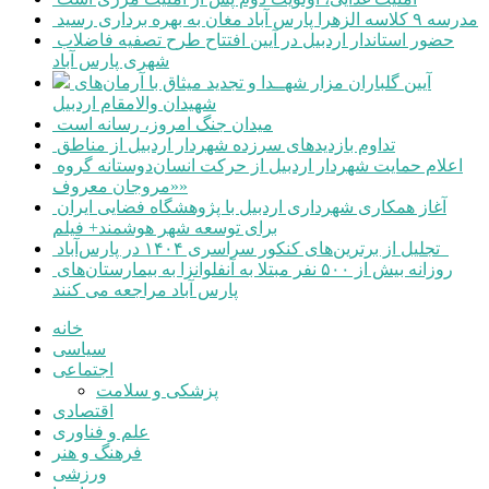
مدرسه ۹ کلاسه الزهرا پارس آباد مغان به بهره برداری رسید
حضور استاندار اردبیل در آیین افتتاح طرح تصفیه فاضلاب
شهری پارس آباد
آیین گلباران مزار شهــدا و تجدید میثاق با آرمان‌های
شهیدان والامقام اردبیل
میدان جنگ امروز، رسانه است
تداوم بازدیدهای سرزده شهردار اردبیل از مناطق
اعلام حمایت شهردار اردبیل از حرکت انسان‌دوستانه گروه
«مروجان معروف»
آغاز همکاری شهرداری اردبیل با پژوهشگاه فضایی ایران
برای توسعه شهر هوشمند+ فیلم
تجلیل از برترین‌های کنکور سراسری ۱۴۰۴ در پارس‌آباد
روزانه بیش از ۵۰۰ نفر مبتلا به آنفلوانزا به بیمارستان‌های
پارس آباد مراجعه می کنند
خانه
سیاسی
اجتماعی
پزشکی و سلامت
اقتصادی
علم و فناوری
فرهنگ و هنر
ورزشی