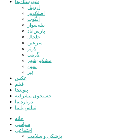
شهرستان‌ها
اردبیل
اصلاندوز
انگوت
بیله‌سوار
پارس‌آباد
خلخال
سرعین
کوثر
گرمی
مشکین‌شهر
نمین
نیر
عکس
فیلم
پیوندها
جستجوی پیشرفته
درباره ما
تماس با ما
خانه
سیاسی
اجتماعی
پزشکی و سلامت