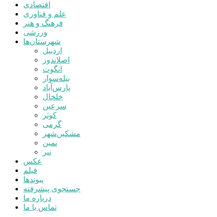
اقتصادی
علم و فناوری
فرهنگ و هنر
ورزشی
شهرستان‌ها
اردبیل
اصلاندوز
انگوت
بیله‌سوار
پارس‌آباد
خلخال
سرعین
کوثر
گرمی
مشکین‌شهر
نمین
نیر
عکس
فیلم
پیوندها
جستجوی پیشرفته
درباره ما
تماس با ما