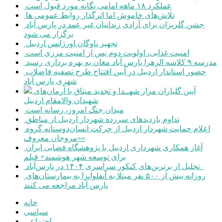
عملکرد ۱۸ ماهه امامی یگانه مورد قبول است
تلاش‌های خاموش اما اثرگذار روابط عمومی ها
جشن گلریزان برای آزادی زندانیان غیر عمد در پارس آباد
برگزار می شود
تجهیز ناوگان اورژانس اردبیل
امنیت غذایی، اولویت دوم پس از امنیت مرزی است
مدرسه ۹ کلاسه الزهرا پارس آباد مغان به بهره برداری رسید
حضور استاندار اردبیل در آیین افتتاح طرح تصفیه فاضلاب
شهری پارس آباد
آیین گلباران مزار شهــدا و تجدید میثاق با آرمان‌های
شهیدان والامقام اردبیل
میدان جنگ امروز، رسانه است
تداوم بازدیدهای سرزده شهردار اردبیل از مناطق
اعلام حمایت شهردار اردبیل از حرکت انسان‌دوستانه گروه
«مروجان معروف»
آغاز همکاری شهرداری اردبیل با پژوهشگاه فضایی ایران
برای توسعه شهر هوشمند+ فیلم
تجلیل از برترین‌های کنکور سراسری ۱۴۰۴ در پارس‌آباد
روزانه بیش از ۵۰۰ نفر مبتلا به آنفلوانزا به بیمارستان‌های
پارس آباد مراجعه می کنند
خانه
سیاسی
اجتماعی