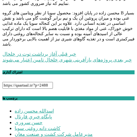
نماییم که نیاز ضروری کشور می باشد.
محسن زاده در پایان افزود: محصول سویا از نظر ویتامین های گروه B بسیار
غنی بوده و میزان پروتئین آن یک و نیم برابر گوشت گاو می باشد و نقش
اساسی در تغذیه انسانی دارد. علاوه بر این کنجاله‌ سویا یک ماده غذایی
خوش خوراک، غنی از مواد مغذی با قابلیت هضم بالا است که دارای ترکیب
عالی از اسید‌های آمینه بوده و نسبت به سایر کنجاله‌های روغنی دارای
فیبرکمتری است و در تغذیه گاوهای شیری نیز از اهمیت بالایی برخوردار می
باشد.
راهبری
خبر قبلی
آغاز برداشت توت در خلخال
خبر بعدی
پروژه‌های بازآفرینی شهری خلخال تامین اعتبار می‌شوند
نوشته
اشتراک گذاری
برچسب ها
اسدالله محسن زاده
پايگاه خبري قارتال
حسن سروری
کاشت دانه روغنی سویا
مدیرعامل شرکت کشت و صنعت مغان