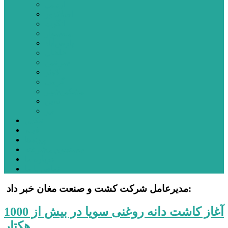
اردبیل
اصلاندوز
انگوت
بیله‌سوار
پارس‌آباد
خلخال
سرعین
کوثر
گرمی
مشکین‌شهر
نمین
نیر
عکس
فیلم
پیوندها
جستجوی پیشرفته
درباره ما
تماس با ما
‍ مدیرعامل شرکت کشت و صنعت مغان خبر داد:
آغاز کاشت دانه روغنی سویا در بیش از 1000
هکتار