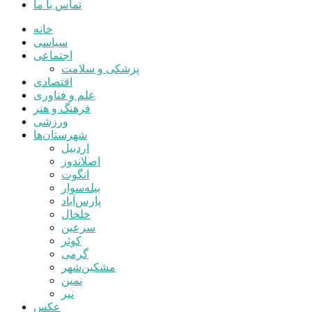
تماس با ما
خانه
سیاسی
اجتماعی
پزشکی و سلامت
اقتصادی
علم و فناوری
فرهنگ و هنر
ورزشی
شهرستان‌ها
اردبیل
اصلاندوز
انگوت
بیله‌سوار
پارس‌آباد
خلخال
سرعین
کوثر
گرمی
مشکین‌شهر
نمین
نیر
عکس