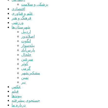
پزشکی و سلامت
اقتصادی
علم و فناوری
فرهنگ و هنر
ورزشی
شهرستان‌ها
اردبیل
اصلاندوز
انگوت
بیله‌سوار
پارس‌آباد
خلخال
سرعین
کوثر
گرمی
مشکین‌شهر
نمین
نیر
عکس
فیلم
پیوندها
جستجوی پیشرفته
درباره ما