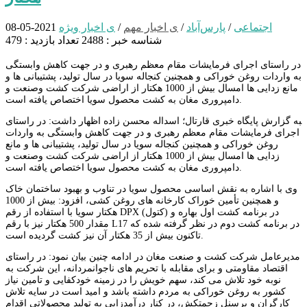
اجتماعی
/
پارس‌آباد
/
ی اخبار مهم
/
ی اخبار ویژه
2021-05-08
شناسه خبر : 2488
تعداد بازدید : 479
در راستای اجرای فرمایشات مقام معظم رهبری و در جهت کاهش وابستگی
به واردات روغن خوراکی و همچنین کنجاله سویا در سال تولید، پشتیبانی ها و
مانع زدایی ها امسال بیش از 1000 هکتار از اراضی شرکت کشت وصنعت و
دامپروری مغان به کشت محصول سویا اختصاص یافته است.
‍به گزارش پایگاه خبری قارتال؛ اسداله محسن زاده اظهار داشت: در راستای
اجرای فرمایشات مقام معظم رهبری و در جهت کاهش وابستگی به واردات
روغن خوراکی و همچنین کنجاله سویا در سال تولید، پشتیبانی ها و مانع
زدایی ها امسال بیش از 1000 هکتار از اراضی شرکت کشت وصنعت و
دامپروری مغان به کشت محصول سویا اختصاص یافته است.
وی با اشاره به نقش اساسی محصول سویا در تناوب و بهبود ساختمان خاک
و همچنین تأمین خوراک کارخانه های روغن کشی، افزود: بیش از 1000
هکتار سویا با استفاده از رقم DPX (کتول) در برنامه کشت اول بهاره و
مقدار 500 هکتار نیز با رقم L17 در برنامه کشت دوم در نظر گرفته شده که
تاکنون بیش از 35 هکتار آن نیز کشت گردیده است.
مدیرعامل شرکت کشت و صنعت مغان در ادامه چنین بیان نمود: در راستای
اقتصاد مقاومتی و برای مقابله با تحریم های ناجوانمردانه، این شرکت به
نوبه خود تلاش می کند، سهم خویش را در زمینه خودکفایی و تامین نیاز
کشور به روغن خوراکی به مردم داشته باشد و امید است در سایه تلاش
کارگران و پرسنل زحمتکش، در کنار درآمدزایی به تولید محصولاتی اقدام