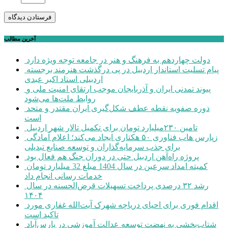
آخرین مطالب
دولت چهاردهم به فرهنگ و هنر در جامعه توجه ویژه دارد
پیام تسلیت استاندار اردبیل در پی درگذشت هنرمند برجسته
اردبیلی استاد اکبر عبدی
پیوند تمدنی ایران و آذربایجان موجب ارتقای امنیت ملی و
روابط ملت‌ها می‌شود
دوره صفویه نقطه عطف شکل‌گیری ایران مقتدر و متحد
است
تامین ۲۳۰میلیارد تومان برای تکمیل تالار شهر اردبیل
زپارس هاب فناوری ۵۰ هکتاری ایجاد می‌کند؛ اعلام آمادگی
برای جذب سرمایه‌گذاران و توسعه صنایع تبدیلی
پروژه راه‌آهن اردبیل حتی در دوران جنگ هم فعال بود
کمیته امداد سرعین در سال 1404 مبلغ 32 میلیارد تومان
خدمات رسانی انجام داد
رشد ۳۲ درصدی پرداخت تسهیلات قرض‌الحسنه در سال
۱۴۰۴
اقدام فوری برای احیای دریاچه شهرک آیت‌الله غفاری مورد
تاکید است
شتاب‌بخشی به نهضت توسعه عدالت آموزشی در پارس‌آباد