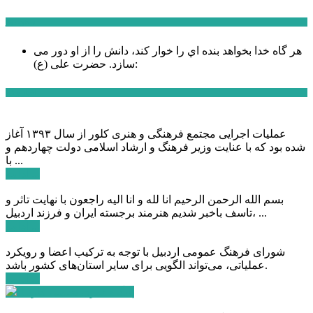
سخن روز
هر گاه خدا بخواهد بنده اي را خوار كند، دانش را از او دور می
حضرت علی (ع):
سازد.
اخبار ویژه
عملیات اجرایی مجتمع فرهنگی و هنری کلور از سال ۱۳۹۳ آغاز
شده بود که با عنایت وزیر فرهنگ و ارشاد اسلامی دولت چهاردهم و
با ...
ادامه ...
بسم الله الرحمن الرحیم انا لله و انا الیه راجعون با نهایت تاثر و
تاسف باخبر شدیم هنرمند برجسته ایران و فرزند اردبیل، ...
ادامه ...
شورای فرهنگ عمومی اردبیل با توجه به ترکیب اعضا و رویکرد
عملیاتی، می‌تواند الگویی برای سایر استان‌های کشور باشد.
ادامه ...