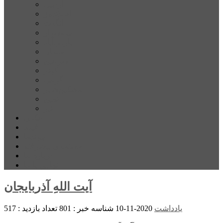
اردبیل
اصلاندوز
انگوت
بیله‌سوار
پارس‌آباد
خلخال
سرعین
کوثر
گرمی
مشکین‌شهر
نمین
نیر
عکس
فیلم
پیوندها
جستجوی پیشرفته
درباره ما
تماس با ما
آیت اللهِ آذربایجان
یادداشت
2020-11-10
شناسه خبر : 801
تعداد بازدید : 517