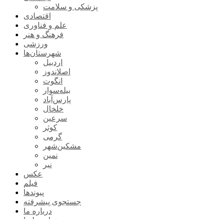
پزشکی و سلامت
اقتصادی
علم و فناوری
فرهنگ و هنر
ورزشی
شهرستان‌ها
اردبیل
اصلاندوز
انگوت
بیله‌سوار
پارس‌آباد
خلخال
سرعین
کوثر
گرمی
مشکین‌شهر
نمین
نیر
عکس
فیلم
پیوندها
جستجوی پیشرفته
درباره ما