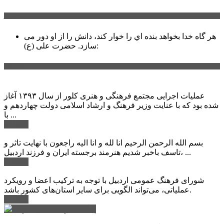
سخن روز
هر گاه خدا بخواهد بنده اي را خوار كند، دانش را از او دور می
حضرت علی (ع):
سازد.
اخبار ویژه
عملیات اجرایی مجتمع فرهنگی و هنری کلور از سال ۱۳۹۳ آغاز
شده بود که با عنایت وزیر فرهنگ و ارشاد اسلامی دولت چهاردهم و
با ...
ادامه ...
بسم الله الرحمن الرحیم انا لله و انا الیه راجعون با نهایت تاثر و
تاسف باخبر شدیم هنرمند برجسته ایران و فرزند اردبیل، ...
ادامه ...
شورای فرهنگ عمومی اردبیل با توجه به ترکیب اعضا و رویکرد
عملیاتی، می‌تواند الگویی برای سایر استان‌های کشور باشد.
ادامه ...