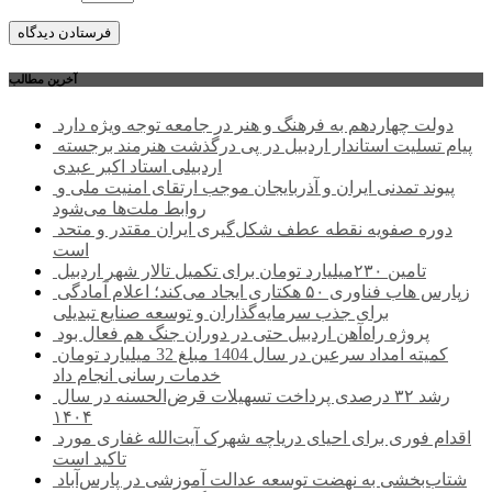
آخرین مطالب
دولت چهاردهم به فرهنگ و هنر در جامعه توجه ویژه دارد
پیام تسلیت استاندار اردبیل در پی درگذشت هنرمند برجسته
اردبیلی استاد اکبر عبدی
پیوند تمدنی ایران و آذربایجان موجب ارتقای امنیت ملی و
روابط ملت‌ها می‌شود
دوره صفویه نقطه عطف شکل‌گیری ایران مقتدر و متحد
است
تامین ۲۳۰میلیارد تومان برای تکمیل تالار شهر اردبیل
زپارس هاب فناوری ۵۰ هکتاری ایجاد می‌کند؛ اعلام آمادگی
برای جذب سرمایه‌گذاران و توسعه صنایع تبدیلی
پروژه راه‌آهن اردبیل حتی در دوران جنگ هم فعال بود
کمیته امداد سرعین در سال 1404 مبلغ 32 میلیارد تومان
خدمات رسانی انجام داد
رشد ۳۲ درصدی پرداخت تسهیلات قرض‌الحسنه در سال
۱۴۰۴
اقدام فوری برای احیای دریاچه شهرک آیت‌الله غفاری مورد
تاکید است
شتاب‌بخشی به نهضت توسعه عدالت آموزشی در پارس‌آباد