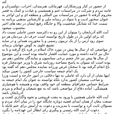
کند.
از حضور در کنار ورزشکاران، قهرمانان، هنرمندان، احزاب، دولتمردان و
عامه مردم و شرکت در مراسمات ختم و همنشینی و عیادت و کمک به قشر
محروم گرفته تا حضور در مراسمات بین المللی و منطقه ای و این اواخر به
عنوان سخنور ادیب و با سواد در رسانه ملی و كارشناس مذهبي برنامه به
سمت خدا كه نشانگر شخصیت والا و جایگاه رفیع ايشان در دهه های اخیر
محسوب میشود.
آیت اللهِ آذربایجان را میتوان از این رو به دکترسيد حسن عاملی نسبت داد
که برای اولین بار در طول تاریخ توانسته است حرف دل مردمان هر دو
سوی رود ارس را از یک تریبون رسمی و با محوریت همدلی و در سایه
تشییع علوی به گوش جهانیان برساند.
از مواضعی که از سال ها پیش در مورد خاک اسلام در قره باغ گرفته و تا به
حال نیز ادامه داشته و مورد حمایت اقشار جامعه بوده است و این موضوع
از سال ها پیش نیز خار چشم برخی سیاسیون و نمایندگان مجلس دهم نیز
بوده است که میتوان به پاسخ مصاحبه روزنامه شرق با وزیر خودمختار قره
باغ انجام گرفته بود تا سخنان غرض ورزانه نماینده مجلس دهم که گفته بود
یک امام جمعه سیاست خارجی کشور را تعیین میکند.
اینها نشان از آن دارد که عاملی نه تنها دخالتی در امور خارجه و امنیت وزرا
و صاحب منصبان کشور ندارد بلکه توانسته به عنوان یک امام جمعه به
شرایط حساس جغرافیای منطقه ای خود واقف بوده و همیشه با هوشیاری
همیشگی، آماده دفاع از مواضعی باشد که به نفع شیعیان و اسلام و مردم
آذربایجان باشد.
آیت الله عاملی همچنین با ورود به مفت فروشی و نحوه واگذاري کشت و
صنعت مغان از همان ابتدای قضیه دوباره جایگاه خود را در میان آحاد مردم و
مسؤلان ثابت کرد و توانست با مدیریت و دعوت به آرامش برای ختم غایله با
دعوت از آیت الله رئیسی و پیگیري رای ابطال این عهدنامه را بگیرد.