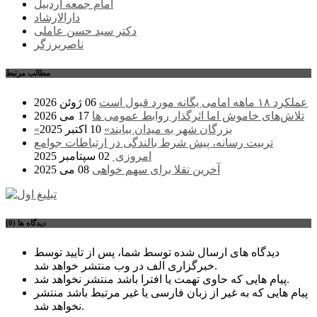
امام جمعه اردبیل
دارالارشاد
دکتر سید حسن عاملی
ناصربرزگر
مطالب مرتبط
عملکرد ۱۸ ماهه امامی یگانه مورد قبول است
06 ژوئن 2026
تلاش‌های خاموش اما اثرگذار روابط عمومی ها
17 می 2026
«بزرگان شهر به میدان بیایند»
10 اکتبر 2025
تربیت رسانه، پیش شرط بالندگی در ارتباطات جوامع
امروزی
02 سپتامبر 2025
آخرین تقلا برای سهم خواهی
08 می 2025
دیدگاه ها (0)
دیدگاه های ارسال شده توسط شما، پس از تایید توسط
خبرگزاری الف در وب منتشر خواهد شد.
پیام هایی که حاوی تهمت یا افترا باشد منتشر نخواهد شد.
پیام هایی که به غیر از زبان فارسی یا غیر مرتبط باشد منتشر
نخواهد شد.