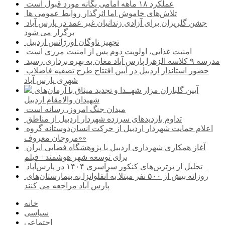
عملکرد ۱۸ ماهه امامی یگانه مورد قبول است
تلاش‌های خاموش اما اثرگذار روابط عمومی ها
جشن گلریزان برای آزادی زندانیان غیر عمد در پارس آباد
برگزار می شود
تجهیز ناوگان اورژانس اردبیل
امنیت غذایی، اولویت دوم پس از امنیت مرزی است
مدرسه ۹ کلاسه الزهرا پارس آباد مغان به بهره برداری رسید
حضور استاندار اردبیل در آیین افتتاح طرح تصفیه فاضلاب
شهری پارس آباد
آیین گلباران مزار شهــدا و تجدید میثاق با آرمان‌های
شهیدان والامقام اردبیل
میدان جنگ امروز، رسانه است
تداوم بازدیدهای سرزده شهردار اردبیل از مناطق
اعلام حمایت شهردار اردبیل از حرکت انسان‌دوستانه گروه
«مروجان معروف»
آغاز همکاری شهرداری اردبیل با پژوهشگاه فضایی ایران
برای توسعه شهر هوشمند+ فیلم
تجلیل از برترین‌های کنکور سراسری ۱۴۰۴ در پارس‌آباد
روزانه بیش از ۵۰۰ نفر مبتلا به آنفلوانزا به بیمارستان‌های
پارس آباد مراجعه می کنند
خانه
سیاسی
اجتماعی