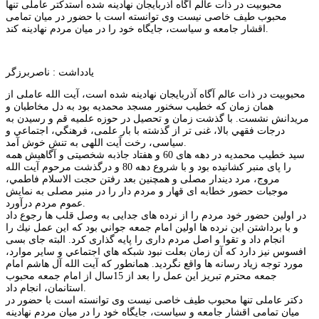
محبوبیت در ذات عالم آگاه آذربایجان نهادینه شده استدکتر عاملی تنها
محبوب طیف خاصی نیست وی توانسته است با حضور در میان تمامی
اقشار جامعه و سیاست، جایگاه خود را در میان مردم نهادینه کند.
یادداشت : ناصربرزگر
محبوبیت در ذات عالم آگاه آذربایجان نهادینه شده است، آیت الله عاملی از
همان زمان که خطیب سخنور مسجد محمدیه بود به دل مخاطبان و
مریدانش نشست. با گذشت زمان و تحصیل در حوزه علمیه قم و رسیدن به
درجات فقهي بالا، غنی تر از گذشته با بار علمی، فرهنگي، اجتماعي و
سیاسی، رخت آیت اللهی به تنش خوش آمد.
سید خطیب محمدیه در دهه های 60 و هفتاد جاذبه شخصیتی و آگاهیش همه
را پای منبر کشانیده بود و با شروع دهه 80 و درگذشت مرحوم آیت الله
مروج، مرد دیندار مصلی و همچنين بعد رفتن حجت الاسلام فاطمي،
موجبات حضور خطابه ای قهار و مردم دار را در منبر مصلی به نمایش
عموم مردم درآورد.
در اولین حضور خود مردم را از نرده های جدایی به وصل قلب ها رجوع داد
و با برداشتن این نرده ها اولين امام جمعه جواني بود كه اين عمل نيك را
انجام داد و تقوا و اصل مردم داری را پایه گذاری کرد. البته جای بسی
افسوس نیز دارد که آن زمان بعلت نبود شبكه هاي اجتماعي و ساير موارد،
مورد توجه زیاد رسانه ها واقع نگردید. همانطور كه آيت الله آل هاشم امام
جمعه محترم تبريز اين عمل را بعد از 15سال از امام جمعه محبوب
استانمان، انجام داد.
دکتر عاملی تنها محبوب طیف خاصی نیست وی توانسته است با حضور در
میان تمامی اقشار جامعه و سیاست، جایگاه خود را در میان مردم نهادینه