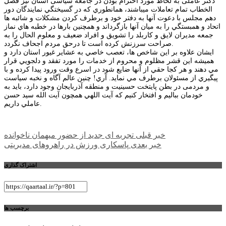
دکتر عاملی به لحاظ مورد احترام بودن در جامعه سیاسی استان نیز فصل
الخطاب تمام تعاملات میباشند، همانطوري كه در گسيختگي نمايندگان دور
دهم مجلس با دعوت آنها به دفتر خود و برطرف كردن مشكلات و شائبه ها
اتحاد و همبستگي را به میان آنها بازگرداند و همچنين بارها در خطبه هاي نماز
جمعه مديران لايق و كاربلد را تشويق و افراد ضعيف و معلوم الحال را به
صراحت سرزنش كرده است تا درحق مردم اجحاف نگردد.
ايشان علاوه بر اين شاخص ها، تعصب خاصي به عشاير غيور استان دارد و
هميشه اين قشر مظلوم و محروم از خدمات را مورد تفقد و دلجويي قرار
مي دهند و هر كجا حقي از آنها ضايع شود در اسرع وقت ورود پيدا کرده و با
پيگيري از مسئولان برطرف مي نمايد. آري! چنین عالم آگاه و نخبه سیاست
و مردمی در بطن پایتخت حسینیت و منطقه آذربايجان وجود دارد، باید به
خودمان ببالیم و افتخار کنیم كه آيت اللهي همچون آيت الله سيد حسن
عاملي داريم.
راهبری
خبر قبلی
تجربه ای جدید از حضور میهمان ناخوانده
خبر بعدی
پاسکاری ورزش در راهروهای مدیریتی
نوشته
اشتراک گذاری
برچسب ها