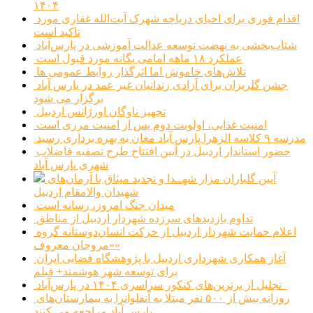
۱۴۰۴
اقدام فوری برای احیای دریاچه شهرک آیت‌الله غفاری مورد
تاکید است
شتاب‌بخشی به نهضت توسعه عدالت آموزشی در پارس‌آباد
عملکرد ۱۸ ماهه امامی یگانه مورد قبول است
تلاش‌های خاموش اما اثرگذار روابط عمومی ها
جشن گلریزان برای آزادی زندانیان غیر عمد در پارس آباد
برگزار می شود
تجهیز ناوگان اورژانس اردبیل
امنیت غذایی، اولویت دوم پس از امنیت مرزی است
مدرسه ۹ کلاسه الزهرا پارس آباد مغان به بهره برداری رسید
حضور استاندار اردبیل در آیین افتتاح طرح تصفیه فاضلاب
شهری پارس آباد
آیین گلباران مزار شهــدا و تجدید میثاق با آرمان‌های
شهیدان والامقام اردبیل
میدان جنگ امروز، رسانه است
تداوم بازدیدهای سرزده شهردار اردبیل از مناطق
اعلام حمایت شهردار اردبیل از حرکت انسان‌دوستانه گروه
«مروجان معروف»
آغاز همکاری شهرداری اردبیل با پژوهشگاه فضایی ایران
برای توسعه شهر هوشمند+ فیلم
تجلیل از برترین‌های کنکور سراسری ۱۴۰۴ در پارس‌آباد
روزانه بیش از ۵۰۰ نفر مبتلا به آنفلوانزا به بیمارستان‌های
پارس آباد مراجعه می کنند