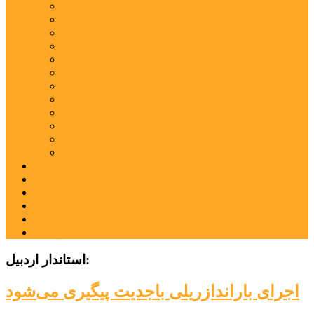
اردبیل
اصلاندوز
انگوت
بیله‌سوار
پارس‌آباد
خلخال
سرعین
کوثر
گرمی
مشکین‌شهر
نمین
نیر
عکس
فیلم
پیوندها
جستجوی پیشرفته
درباره ما
تماس با ما
استاندار اردبیل:
اجرای باراندازریلی باجدیت پیگیری می‌شود