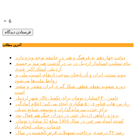
=
6
آخرین مطالب
دولت چهاردهم به فرهنگ و هنر در جامعه توجه ویژه دارد
پیام تسلیت استاندار اردبیل در پی درگذشت هنرمند برجسته
اردبیلی استاد اکبر عبدی
پیوند تمدنی ایران و آذربایجان موجب ارتقای امنیت ملی و
روابط ملت‌ها می‌شود
دوره صفویه نقطه عطف شکل‌گیری ایران مقتدر و متحد
است
تامین ۲۳۰میلیارد تومان برای تکمیل تالار شهر اردبیل
زپارس هاب فناوری ۵۰ هکتاری ایجاد می‌کند؛ اعلام آمادگی
برای جذب سرمایه‌گذاران و توسعه صنایع تبدیلی
پروژه راه‌آهن اردبیل حتی در دوران جنگ هم فعال بود
کمیته امداد سرعین در سال 1404 مبلغ 32 میلیارد تومان
خدمات رسانی انجام داد
رشد ۳۲ درصدی پرداخت تسهیلات قرض‌الحسنه در سال