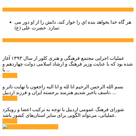
سخن روز
هر گاه خدا بخواهد بنده اي را خوار كند، دانش را از او دور می
حضرت علی (ع):
سازد.
اخبار ویژه
عملیات اجرایی مجتمع فرهنگی و هنری کلور از سال ۱۳۹۳ آغاز
شده بود که با عنایت وزیر فرهنگ و ارشاد اسلامی دولت چهاردهم و
با ...
ادامه ...
بسم الله الرحمن الرحیم انا لله و انا الیه راجعون با نهایت تاثر و
تاسف باخبر شدیم هنرمند برجسته ایران و فرزند اردبیل، ...
ادامه ...
شورای فرهنگ عمومی اردبیل با توجه به ترکیب اعضا و رویکرد
عملیاتی، می‌تواند الگویی برای سایر استان‌های کشور باشد.
ادامه ...