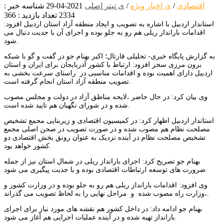
اقتصادی
/
ی اخبار ویژه
/
ی تیتر اصلی
2021-04-29
شناسه خبر :
2334
تعداد بازدید : 366
استاندار اردبیل با اشاره به تصویب و ایجاد منطقه آزاد استان اردبیل افزود:
اقدامات بارانداز ریلی هم رو به جلو بوده و اجرای آن با جدیت دنبال می
شود.
به گزارش پایگاه خبری- تحلیلی قارتال؛ اکبر بهنام جو در گفت و گو با شبکه
برون مرزی سحر افزود: ارتباط با کشور آذربایجان برای ایران و استان
اردبیل دارای اهمیت بوده و اقدامات مناسبی در راستای سرعت بخشی به
تصویب منطقه آزاد استان انجام گرفته است.
وی بیان کرد: در حال حاضر ،لایحه مناطق آزاد در دولت و مجلس مصوب
شده و در شورای نگهبان هم تایید شده است.
استاندار اردبیل اظهار کرد: در کمیسیون اقتصادی و زیربنایی مجمع تشخیص
مصلحت نظام هم مصوب شده و در صورت تصویب در صحن اصلی مجمع
تشخیص مصلحت نظام در آینده نزدیک به عنوان رونق بخش اقتصادی دو
کشور خواهد بود.
بهنام جو تصریح کرد: اجرای بارانداز ریلی در شمال استان نیز از جمله
ضرورت های توسعه ارتباطات اقتصادی بوده و با جدیت پیگیری می شود.
وی افزود: اقدامات بارانداز ریلی هم رو به جلو بوده و در وزارت کشور و
وزارت راه مصوب شده و مراحل نهایی را به لحاظ تصویب می گذراند،.
بهنام جو ادامه داد: در داخل کشور هم نقشه های مورد نیاز برای اجرای
بارانداز تهیه شده و در آینده عملیات اجرایی هم آغاز می شود.