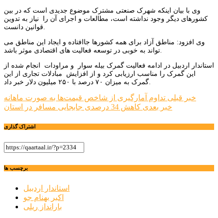
وی با بیان اینکه شهرک صنعتی مشترک موضوع جدیدی است که در بین
کشورهای دیگر وجود نداشته است، مطالعات و اجرای آن را نیاز به تدوین
قوانین دانست.
وی افزود: مناطق آزاد برای همه کشورها جاافتاده و ایجاد این مناطق می
تواند به خوبی در توسعه فعالیت های اقتصادی موثر باشد.
استاندار اردبیل در ادامه فعالیت گمرک بیله سوار و مراودات انجام شده از
این گمرک را مناسب ارزیابی کرد و از افزایش مبادلات تجاری از این
گمرک به میزان ۷۰ درصد با ۲۵۰ میلیون دلار خبر داد.
راهبری
خبر قبلی
تداوم آمارگیری از شاخص قیمت‌ها به صورت ماهانه
خبر بعدی
کاهش 34 درصدی جابجایی مسافر در استان
نوشته
اشتراک گذاری
برچسب ها
استاندار اردبیل
اکبر بهنام جو
بارانداز ریلی