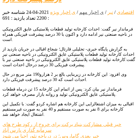
اقتصادی
/
نیر
/
ی اخبار مهم
/
ی اخبار ویژه
2021-04-24
شناسه خبر
: 2200
تعداد بازدید : 691
فرماندار نیر گفت: احداث کارخانه تولید قطعات پلاستیکی عایق الکترونیکی
در ناحیه صنعتی نیر ادامه دارد و اکنون با 30 درصد پیشرفت فیزیکی همراه
است.
به گزارش پایگاه خبری- تحلیلی قارتال؛ شجاع اقبالی در جریان بازدید از
احداث کارخانه تولید قطعات پلاستیکی عایق الکترونیکی در ناحیه صنعتی نیر
گفت:کارخانه تولید قطعات پلاستیکی عایق الکترونیکی در ناحیه صنعتی نیر با
پیشرفت فیزیکی 30 درصد درحال احداث است.
وی افزود: این کارخانه در زیربنایی بالغ بر 2 هزارو190 متر مربع در حال
احداث است که 30 درصد پیشرفت فیزیکی دارد.
فرماندار نیر بیان کرد: پس از اتمام این کارخانه 15 تن درماه قطعات
پلاستیکی عایق الکترونیکی تولید و روانه بازار مصرف خواهد کرد.
اقبالی به میزان اشتغالزایی این کارخانه هم اشاره کردو گفت: با تکمیل این
کارخانه برای 8 نفر به صورت مستقیم و 40 نفر به صورت غیرمستقیم
اشتغال ایجاد خواهد شد.
راهبری
خبر قبلی
مشارکت بنیاد برکت برای خروج از رکود طرح های
سرمایه گذاری پارس آباد
نوشته
خبر بعدی
گاماروس؛ در دریاچه نئور احیا می شود