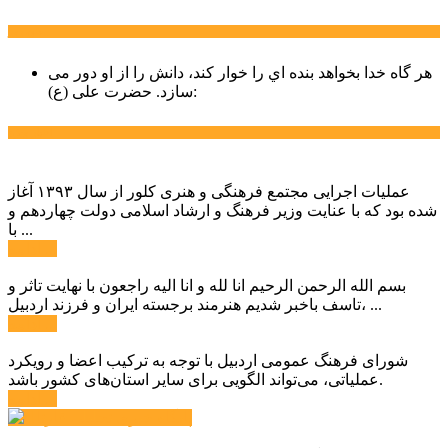
سخن روز
هر گاه خدا بخواهد بنده اي را خوار كند، دانش را از او دور می
حضرت علی (ع):
سازد.
اخبار ویژه
عملیات اجرایی مجتمع فرهنگی و هنری کلور از سال ۱۳۹۳ آغاز
شده بود که با عنایت وزیر فرهنگ و ارشاد اسلامی دولت چهاردهم و
با ...
ادامه ...
بسم الله الرحمن الرحیم انا لله و انا الیه راجعون با نهایت تاثر و
تاسف باخبر شدیم هنرمند برجسته ایران و فرزند اردبیل، ...
ادامه ...
شورای فرهنگ عمومی اردبیل با توجه به ترکیب اعضا و رویکرد
عملیاتی، می‌تواند الگویی برای سایر استان‌های کشور باشد.
ادامه ...