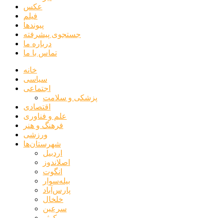
عکس
فیلم
پیوندها
جستجوی پیشرفته
درباره ما
تماس با ما
خانه
سیاسی
اجتماعی
پزشکی و سلامت
اقتصادی
علم و فناوری
فرهنگ و هنر
ورزشی
شهرستان‌ها
اردبیل
اصلاندوز
انگوت
بیله‌سوار
پارس‌آباد
خلخال
سرعین
کوثر