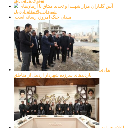
شهری پارس آباد
آیین گلباران مزار شهــدا و تجدید میثاق با آرمان‌های
شهیدان والامقام اردبیل
میدان جنگ امروز، رسانه است
تداوم
بازدیدهای سرزده شهردار اردبیل از مناطق
اعلام حمایت