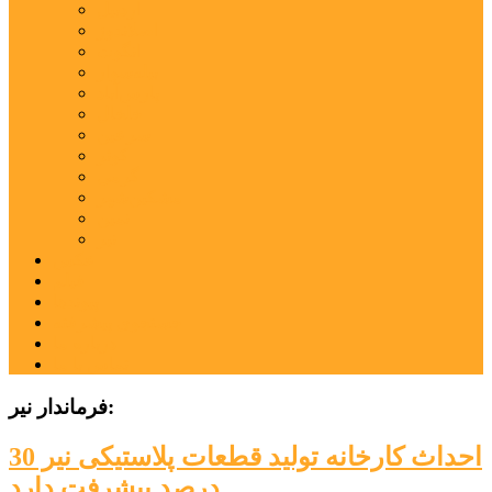
اردبیل
اصلاندوز
انگوت
بیله‌سوار
پارس‌آباد
خلخال
سرعین
کوثر
گرمی
مشکین‌شهر
نمین
نیر
عکس
فیلم
پیوندها
جستجوی پیشرفته
درباره ما
تماس با ما
فرماندار نیر:
احداث کارخانه تولید قطعات پلاستیکی نیر 30
درصد پیشرفت دارد