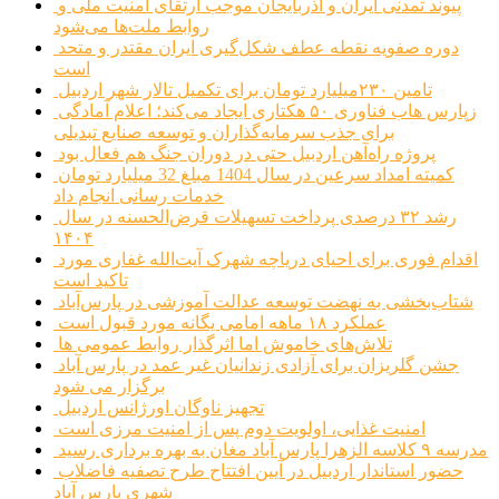
پیوند تمدنی ایران و آذربایجان موجب ارتقای امنیت ملی و
روابط ملت‌ها می‌شود
دوره صفویه نقطه عطف شکل‌گیری ایران مقتدر و متحد
است
تامین ۲۳۰میلیارد تومان برای تکمیل تالار شهر اردبیل
زپارس هاب فناوری ۵۰ هکتاری ایجاد می‌کند؛ اعلام آمادگی
برای جذب سرمایه‌گذاران و توسعه صنایع تبدیلی
پروژه راه‌آهن اردبیل حتی در دوران جنگ هم فعال بود
کمیته امداد سرعین در سال 1404 مبلغ 32 میلیارد تومان
خدمات رسانی انجام داد
رشد ۳۲ درصدی پرداخت تسهیلات قرض‌الحسنه در سال
۱۴۰۴
اقدام فوری برای احیای دریاچه شهرک آیت‌الله غفاری مورد
تاکید است
شتاب‌بخشی به نهضت توسعه عدالت آموزشی در پارس‌آباد
عملکرد ۱۸ ماهه امامی یگانه مورد قبول است
تلاش‌های خاموش اما اثرگذار روابط عمومی ها
جشن گلریزان برای آزادی زندانیان غیر عمد در پارس آباد
برگزار می شود
تجهیز ناوگان اورژانس اردبیل
امنیت غذایی، اولویت دوم پس از امنیت مرزی است
مدرسه ۹ کلاسه الزهرا پارس آباد مغان به بهره برداری رسید
حضور استاندار اردبیل در آیین افتتاح طرح تصفیه فاضلاب
شهری پارس آباد