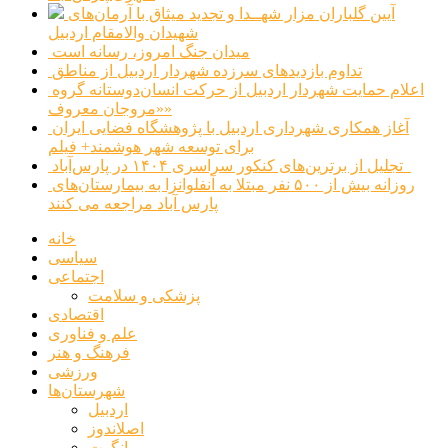
آیین گلباران مزار شهــدا و تجدید میثاق با آرمان‌های
شهیدان والامقام اردبیل
میدان جنگ امروز، رسانه است
تداوم بازدیدهای سرزده شهردار اردبیل از مناطق
اعلام حمایت شهردار اردبیل از حرکت انسان‌دوستانه گروه
«مروجان معروف»
آغاز همکاری شهرداری اردبیل با پژوهشگاه فضایی ایران
برای توسعه شهر هوشمند+ فیلم
تجلیل از برترین‌های کنکور سراسری ۱۴۰۴ در پارس‌آباد
روزانه بیش از ۵۰۰ نفر مبتلا به آنفلوانزا به بیمارستان‌های
پارس آباد مراجعه می کنند
خانه
سیاسی
اجتماعی
پزشکی و سلامت
اقتصادی
علم و فناوری
فرهنگ و هنر
ورزشی
شهرستان‌ها
اردبیل
اصلاندوز
انگوت