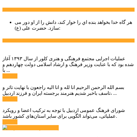
سخن روز
هر گاه خدا بخواهد بنده اي را خوار كند، دانش را از او دور می
حضرت علی (ع):
سازد.
اخبار ویژه
عملیات اجرایی مجتمع فرهنگی و هنری کلور از سال ۱۳۹۳ آغاز
شده بود که با عنایت وزیر فرهنگ و ارشاد اسلامی دولت چهاردهم و
با ...
ادامه ...
بسم الله الرحمن الرحیم انا لله و انا الیه راجعون با نهایت تاثر و
تاسف باخبر شدیم هنرمند برجسته ایران و فرزند اردبیل، ...
ادامه ...
شورای فرهنگ عمومی اردبیل با توجه به ترکیب اعضا و رویکرد
عملیاتی، می‌تواند الگویی برای سایر استان‌های کشور باشد.
ادامه ...