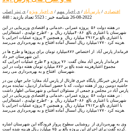
اقتصادی
/
پارس‌آباد
/
ی اخبار مهم
/
ی اخبار ویژه
/
ی تیتر اصلی
2022-08-26
شناسه خبر : 5523
تعداد بازدید : 448
در هفته دولت ۵۶ پروژه عمرانی ،خدماتی و اقتصادی وزیربنایی در این
شهرستان با اعتباری بالغ ۴۰۸۶میلیارد ریال و ۲۰طرح تولیدی ، اشتغالزایی
با اعتباری بالغ بر۲۹۱۲ میلیارد ریال و همچنین ۳ پروژه عملیات اجرایی با
هزینه کرد ۱۷۷۰میلیارد ریال امسال آماده افتتاح و به بهره‌برداری می‌رسد.
فرماندار پارس آباد: از اختصاص ۸۷۶میلیارد تومان برای پروژها و طرح ها در
این شهرستان خبر داد.
فرماندار پارس آباد مغان گفت: ۷۶ پروژه و ۳ طرح عملیات اجرایی که
مجموع اعتبارهزینه شده بالغ بر ۸۷۶ میلیارد تومان هفته دولت در این
شهرستان افتتاح و به بهره‌برداری می رسد.
به گزارش خبرنگار پایگاه خبری قارتال از پارس آباد مغان؛ جابر جهان بین در
حاشیه دومین روز از هفته دولت، که با حضور استاندار اردبیل، نماینده مردم
پارس آباد در مجلس و جمعی از مسئولان استانی و شهرستانی اظهار داشت
: در هفته دولت ۵۶ پروژه عمرانی ،خدماتی و اقتصادی وزیربنایی در این
شهرستان با اعتباری بالغ ۴۰۸۶میلیارد ریال و ۲۰طرح تولیدی ، اشتغالزایی
با اعتباری بالغ بر۲۹۱۲ میلیارد ریال و همچنین ۳ پروژه عملیات اجرایی با
هزینه کرد ۱۷۷۰میلیارد ریال امسال آماده افتتاح و به بهره‌برداری می‌رسد.
وی به بهره‌برداری از روشنایی سطوح پرواز فرودگاه این شهرستان اشاره
کرده گفت:برای اجرای این پروژه بالغ بر ۷۵ میلیارد ریال هزینه شده است.