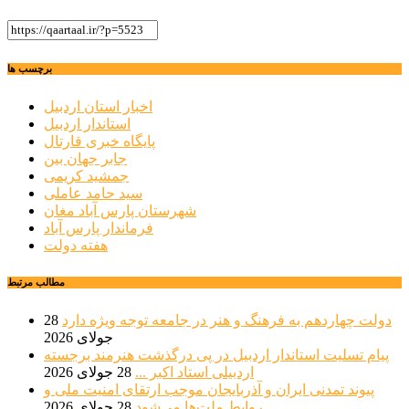
برچسب ها
اخبار استان اردبیل
استاندار اردبیل
پایگاه خبری قارتال
جابر جهان بین
جمشید کریمی
سید حامد عاملی
شهرستان پارس آباد مغان
فرماندار پارس آباد
هفته دولت
مطالب مرتبط
دولت چهاردهم به فرهنگ و هنر در جامعه توجه ویژه دارد
28
جولای 2026
پیام تسلیت استاندار اردبیل در پی درگذشت هنرمند برجسته
اردبیلی استاد اکبر ...
28 جولای 2026
پیوند تمدنی ایران و آذربایجان موجب ارتقای امنیت ملی و
روابط ملت‌ها می‌شود
28 جولای 2026