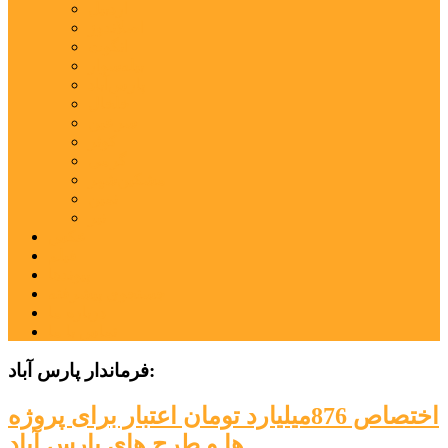
اردبیل
اصلاندوز
انگوت
بیله‌سوار
پارس‌آباد
خلخال
سرعین
کوثر
گرمی
مشکین‌شهر
نمین
نیر
عکس
فیلم
پیوندها
جستجوی پیشرفته
درباره ما
تماس با ما
فرماندار پارس آباد:
اختصاص 876میلیارد تومان اعتبار برای پروژه
ها و طرح های پارس آباد