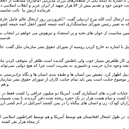
 با اشاره به اینکه یکی از شاهکارهای بزرگ مدیریتی امام(ره) ممانعت از انح
ارتش نیز با خدمت خونین خود و تقدیم بیش از ۵۴ هزار شهید از ا
فرمانده ارتش ما نائب شایسته حضرت ولی عصر (عج) است و آنها با یک رابطه ارتش صاحب الزمان هستند.
عاملی با تسلیت ارتحال آیت الله مرج اردبیلی گفت: 
همین مناسبت از جوان های نخبه و پر استعداد و تیزهوش می خواهم در انتخاب
قدسیت و برکت مسئولیت یک عالم عامل که عهده دار تربیت نفوس است نمی رسد.
بیل با اشاره به خارج کردن روسیه از شورای حقوق بشر سازمان ملل گفت: ج
ین کار ظاهرش بسیار خوب ولی باطنش گندیده است ظاهر آن متوقف کردن ماشین
بیل اظهار کرد: تبعیض بین انسان ها و طبقه بندی انسان ها و نگاه نژادپرستی
وضوع جنایت است پس باید تمام جنایت کاران از شورای حقوق بشر سازمان م
و هم پیمانان آمریکا در دهه های گذشته که آرزویی برای جنایت در دل خود نگذاشتند.
 جنایات قدرت های استکباری گفت: آمریکا دو میلیون عراقی را کشت فقط در 
 کشت و تمام هشت هزار در یک حفره ریخته شده دفن گردیدند با بمب شیمیایی 
ان کودک، زن و انسان های بیگناه را در یمن کشتند اسرائیل در آدم کشی آر
 در طول اشغال افغانستان هم توسط آمریکا و هم توسط افراطیون اسلامی که
از پنجاه هزار نفر کشته شدند و آخر سر هم آمریکا و هم پیمانانش بدون پاسخ گویی از آنجا خارج شدند.