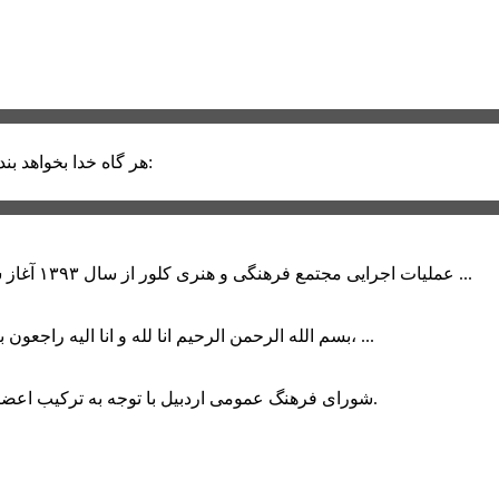
حضرت علی (ع):
هر گاه خدا بخواهد بند
عملیات اجرایی مجتمع فرهنگی و هنری کلور از سال ۱۳۹۳ آغاز شده بود که با عنایت وزیر فرهنگ و ارشاد اسلامی دولت چهاردهم و با ...
بسم الله الرحمن الرحیم انا لله و انا الیه راجعون با نهایت تاثر و تاسف باخبر شدیم هنرمند برجسته ایران و فرزند اردبیل، ...
شورای فرهنگ عمومی اردبیل با توجه به ترکیب اعضا و رویکرد عملیاتی، می‌تواند الگویی برای سایر استان‌های کشور باشد.