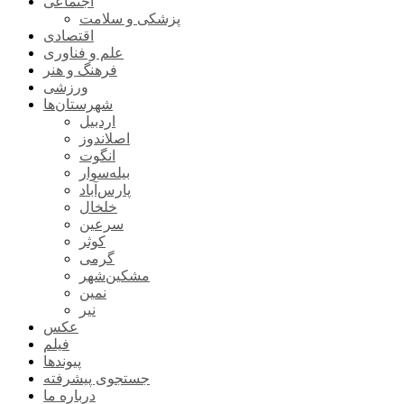
اجتماعی
پزشکی و سلامت
اقتصادی
علم و فناوری
فرهنگ و هنر
ورزشی
شهرستان‌ها
اردبیل
اصلاندوز
انگوت
بیله‌سوار
پارس‌آباد
خلخال
سرعین
کوثر
گرمی
مشکین‌شهر
نمین
نیر
عکس
فیلم
پیوندها
جستجوی پیشرفته
درباره ما