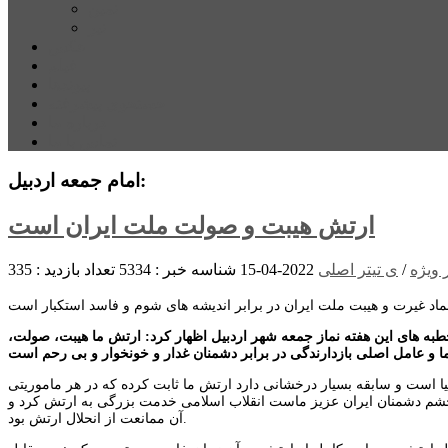
نمین
نیر
عکس
فیلم
پیوندها
جستجوی پیشرفته
درباره ما
تماس با ما
امام جمعه اردبیل:
ارتش هیبت و صولت ملت ایران است
 ویژه
/
ی تیتر اصلی
2022-04-15
شناسه خبر : 5334
تعداد بازدید : 335
خطبه های این هفته نماز جمعه شهر اردبیل اظهار کرد: ارتش ما هیبت، صولت،
 است و سابقه بسیار درخشانی دارد ارتش ما ثابت کرده که در هر ماموریتی
 چشم دشمنان ایران عزیز ماست انقلاب اسلامی خدمت بزرگی به ارتش کرد و
آن ممانعت از انحلال ارتش بود.