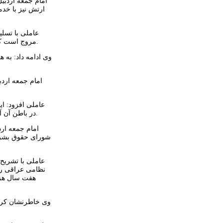
امام جمعه اردبیل
مروج است که به تعبیر رئیس شورای سیاستگذاری ائمه جمعه کشور اعقل ائمه جمعه کشور بود او در تاریخ استان ما جایگاه خاصی دارد و هیچ وقت فراموش نخواهد شد.
وی ادامه داد: به 
امام جمعه ارد
عاملی افزود: ا
در باطن آن آنچه وجود ندارد حرمت و دلسوزی به بشریت است چرا که هیچ دولتی نمی‌تواند با معیارهای دوگانه ادعای حمایت از بشریت و انسانهای مظلوم را داشته باشد.
امام جمعه ارد
شورای حقوق بشر م
عاملی با تشریح
نظامی عراقی را
هفت سال هزار
وی خاطرنشان کرد: