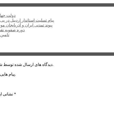
دولت چهار
پیام تسلیت استاندار اردبیل در پی
پیوند تمدنی ایران و آذربایجان 
دوره صفویه نق
تامین ۲۳۰میلیارد تومان برای تکمیل تالار شهر ارد
دیدگاه های ارسال شده توسط شما، پس از تایید توسط خبرگزاری الف در وب منتشر خواهد شد.
پیام هایی که به غیر از زبان فارسی یا غیر مرتبط باشد منتشر نخواهد شد.
*
بخش‌های موردنیاز علامت‌گذاری شده‌اند
نشانی ای