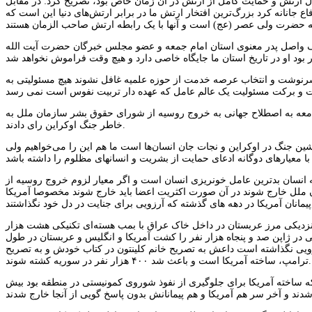
لال ارتش و حمایت کامل از ارتش در آن زمان خاص بود، تصریح کرد: در مقابل
یران عزیز و انقلاب اسلامی دفاع جانانه کرد بزرگ‌ترین افتخار ارتش ما در برابر ارتش‌های دنیا این است که
27فروردین روز ارتحال عالم عامل عارف واصل پدر معنوی استان امام جمعه و عضو مجلس خبرگان حضرت آیت الله
 سرنوشت و انتخاب عرصه خدمت از حوزه علمیه غافل نشوند هیچ مسئولیتی به
امعه به اصطلاح جهانی به خروج روسیه از شورای حقوق بشر سازمان ملل به
خاطر جنگ اوکراین رای دادند.
 جنگ در اوکراین و نجات جان انسان‌ها است ما هم این را می‌خواهیم ولی
 به انسان بدترین عامل خونریزی انسان است و اگر معیار لزوم خروج روسیه از
لل خارج شوند در آن صورت اکثریت اعضا باید خارج شوند مخصوصا آمریکا
نزدیکی مرز عربستان در داخل خاک عراق با بمب هسته‌ای تکنیکی هشت هزار
در ژاپن صد و پنجاه هزار نفر را کشت آمریکا و انگلیس و عربستان در طول
زویی نگذاشته است داعش به تصریح خانم کلینتون در کتاب خودش و به تصریح
ترامپ، ساخته آمریکا است و باعث شد ۴۰۰ هزار نفر در سوریه کشته شوند.
 ساخته آمریکا برای جلوگیری از نفوذ شوروی کمونیستی در منطقه بود بیش