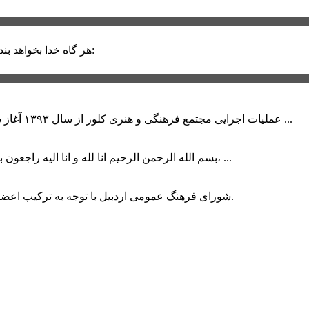
حضرت علی (ع):
هر گاه خدا بخواهد بند
عملیات اجرایی مجتمع فرهنگی و هنری کلور از سال ۱۳۹۳ آغاز شده بود که با عنایت وزیر فرهنگ و ارشاد اسلامی دولت چهاردهم و با ...
بسم الله الرحمن الرحیم انا لله و انا الیه راجعون با نهایت تاثر و تاسف باخبر شدیم هنرمند برجسته ایران و فرزند اردبیل، ...
شورای فرهنگ عمومی اردبیل با توجه به ترکیب اعضا و رویکرد عملیاتی، می‌تواند الگویی برای سایر استان‌های کشور باشد.