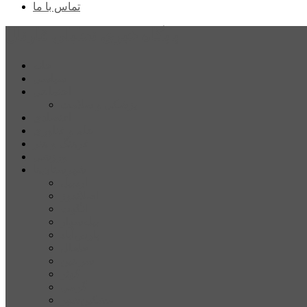
تماس با ما
پایگاه خبری تحلیلی قارتال
خانه
سیاسی
اجتماعی
پزشکی و سلامت
اقتصادی
علم و فناوری
فرهنگ و هنر
ورزشی
شهرستان‌ها
اردبیل
اصلاندوز
انگوت
بیله‌سوار
پارس‌آباد
خلخال
سرعین
کوثر
گرمی
مشکین‌شهر