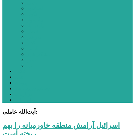
اردبیل
اصلاندوز
انگوت
بیله‌سوار
پارس‌آباد
خلخال
سرعین
کوثر
گرمی
مشکین‌شهر
نمین
نیر
عکس
فیلم
پیوندها
جستجوی پیشرفته
درباره ما
تماس با ما
آیت‌الله عاملی:
اسرائیل آرامش منطقه خاورمیانه را بهم
ریخته است