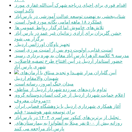
اقدام فوری برای احیای دریاچه شهرک آیت‌الله غفاری مورد
تاکید است
شتاب‌بخشی به نهضت توسعه عدالت آموزشی در پارس‌آباد
عملکرد ۱۸ ماهه امامی یگانه مورد قبول است
تلاش‌های خاموش اما اثرگذار روابط عمومی ها
جشن گلریزان برای آزادی زندانیان غیر عمد در پارس آباد
برگزار می شود
تجهیز ناوگان اورژانس اردبیل
امنیت غذایی، اولویت دوم پس از امنیت مرزی است
مدرسه ۹ کلاسه الزهرا پارس آباد مغان به بهره برداری رسید
حضور استاندار اردبیل در آیین افتتاح طرح تصفیه فاضلاب
شهری پارس آباد
آیین گلباران مزار شهــدا و تجدید میثاق با آرمان‌های
شهیدان والامقام اردبیل
میدان جنگ امروز، رسانه است
تداوم بازدیدهای سرزده شهردار اردبیل از مناطق
اعلام حمایت شهردار اردبیل از حرکت انسان‌دوستانه گروه
«مروجان معروف»
آغاز همکاری شهرداری اردبیل با پژوهشگاه فضایی ایران
برای توسعه شهر هوشمند+ فیلم
تجلیل از برترین‌های کنکور سراسری ۱۴۰۴ در پارس‌آباد
روزانه بیش از ۵۰۰ نفر مبتلا به آنفلوانزا به بیمارستان‌های
پارس آباد مراجعه می کنند