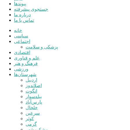
پیوندها
جستجوی پیشرفته
درباره ما
تماس با ما
خانه
سیاسی
اجتماعی
پزشکی و سلامت
اقتصادی
علم و فناوری
فرهنگ و هنر
ورزشی
شهرستان‌ها
اردبیل
اصلاندوز
انگوت
بیله‌سوار
پارس‌آباد
خلخال
سرعین
کوثر
گرمی
مشکین‌شهر