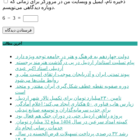
ذخیره نام، ایمیل و وبسایت من در مرورگر برای زمانی که
دوباره دیدگاهی می‌نویسم.
6
−
3
=
آخرین مطالب
دولت چهاردهم به فرهنگ و هنر در جامعه توجه ویژه دارد
پیام تسلیت استاندار اردبیل در پی درگذشت هنرمند برجسته
اردبیلی استاد اکبر عبدی
پیوند تمدنی ایران و آذربایجان موجب ارتقای امنیت ملی و
روابط ملت‌ها می‌شود
دوره صفویه نقطه عطف شکل‌گیری ایران مقتدر و متحد
است
تامین ۲۳۰میلیارد تومان برای تکمیل تالار شهر اردبیل
زپارس هاب فناوری ۵۰ هکتاری ایجاد می‌کند؛ اعلام آمادگی
برای جذب سرمایه‌گذاران و توسعه صنایع تبدیلی
پروژه راه‌آهن اردبیل حتی در دوران جنگ هم فعال بود
کمیته امداد سرعین در سال 1404 مبلغ 32 میلیارد تومان
خدمات رسانی انجام داد
رشد ۳۲ درصدی پرداخت تسهیلات قرض‌الحسنه در سال
۱۴۰۴