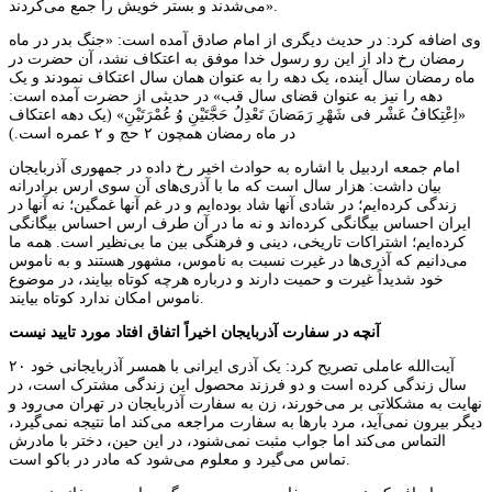
می‌شدند و بستر خویش را جمع می‌کردند».
وی اضافه کرد: در حدیث دیگری از امام صادق آمده است: «جنگ بدر در ماه
رمضان رخ داد از این رو رسول خدا موفق به اعتکاف نشد، آن حضرت در
ماه رمضان سال آینده، یک دهه را به عنوان همان سال اعتکاف نمودند و یک
دهه را نیز به عنوان قضای سال قب» در حدیثی از حضرت آمده است:
«اِعْتِکافُ عَشْر فى شَهْرِ رَمَضانَ تَعْدِلُ حَجَّتَیْنِ وُ عُمْرَتَیْنِ» (یک دهه اعتکاف
در ماه رمضان همچون ۲ حج و ۲ عمره است.)
امام جمعه اردبیل با اشاره به حوادث اخیر رخ داده در جمهوری آذربایجان
بیان داشت: هزار سال است که ما با آذری‌های آن سوی ارس برادرانه
زندگی کرده‌ایم؛ در شادی آنها شاد بوده‌ایم و در غم آنها غمگین؛ نه آنها در
ایران احساس بیگانگی کرده‌اند و نه ما در آن طرف ارس احساس بیگانگی
کرده‌ایم؛ اشتراکات تاریخی، دینی و فرهنگی بین ما بی‌نظیر است. همه ما
می‌دانیم که آذری‌ها در غیرت نسبت به ناموس، مشهور هستند و به ناموس
خود شدیداً غیرت و حمیت دارند و درباره هرچه کوتاه بیایند، در موضوع
ناموس امکان ندارد کوتاه بیایند.
آنچه در سفارت آذربایجان اخیراً اتفاق افتاد مورد تایید نیست
آیت‌الله عاملی تصریح کرد: یک آذری ایرانی با همسر آذربایجانی خود ۲۰
سال زندگی کرده است و دو فرزند محصول این زندگی مشترک است، در
نهایت به مشکلاتی بر می‌خورند، زن به سفارت آذربایجان در تهران می‌رود و
دیگر بیرون نمی‌آید، مرد بارها به سفارت مراجعه می‌کند اما نتیجه نمی‌گیرد،
التماس می‌کند اما جواب مثبت نمی‌شنود، در این حین، دختر با مادرش
تماس می‌گیرد و معلوم می‌شود که مادر در باکو است.