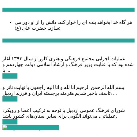
سخن روز
هر گاه خدا بخواهد بنده اي را خوار كند، دانش را از او دور می
حضرت علی (ع):
سازد.
اخبار ویژه
عملیات اجرایی مجتمع فرهنگی و هنری کلور از سال ۱۳۹۳ آغاز
شده بود که با عنایت وزیر فرهنگ و ارشاد اسلامی دولت چهاردهم و
با ...
ادامه ...
بسم الله الرحمن الرحیم انا لله و انا الیه راجعون با نهایت تاثر و
تاسف باخبر شدیم هنرمند برجسته ایران و فرزند اردبیل، ...
ادامه ...
شورای فرهنگ عمومی اردبیل با توجه به ترکیب اعضا و رویکرد
عملیاتی، می‌تواند الگویی برای سایر استان‌های کشور باشد.
ادامه ...