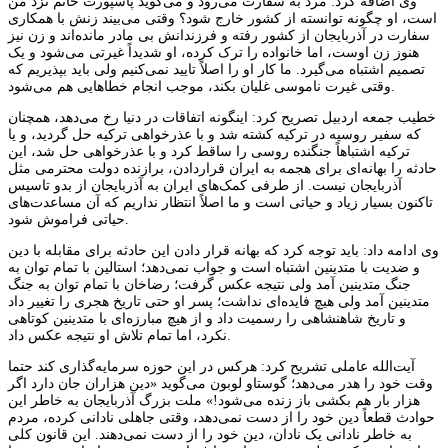
وی اضافه کرد: مرد به سفارت می‌رود و می‌گوید پاسپورت خانم نزد من
است، او چگونه توانسته از کشور خارج شود؟ وقتی می‌بیند زنش با همکاری
سفارت در آذربایجان از کشور رفته و فرزندانش بی مادر مانده‌اند و زن نیز
هنوز زن اوست، اما خانواده را ترک کرده، او شدیداً غیرتی می‌شود و یک
تصمیم اشتباه می‌گیرد. ما کار او را اصلاً تایید نمی‌کنیم ولی باید بپذیریم که
وقتی غیرت ناموسی غلیان بکند، موجب انجام خطاهایی هم می‌شود.
خطیب جمعه اردبیل تصریح کرد: اینگونه اتفاقات در دنیا رخ می‌دهد، همچنان
که سفیر روسیه در ترکیه کشته شد و با عذرخواهی ترکیه حل گردید، و یا
ترکیه اشتباهاً جنگنده روسی را ساقط کرد و با عذرخواهی حل شد، این
حادثه را بهانه‌ای برای هجمه به ایران قراردادن، برازنده دولت محترمی مثل
آذربایجان نیست. از طرفی کمک‌های ایران به آذربایجان از بدو تاسیس
تاکنون بسیار زیاد و حیاتی است و ما اصلاً انتظار نداریم که آن مساعدت‌های
حیاتی فراموش شود.
وی ادامه داد: باید توجه کرد که بهانه قرار دادن این حادثه برای مقابله با دین
و ضدیت با متدینین اشتباه است و جواب نمی‌دهد؛ استالین با تمام توان به
جنگ متدینین آمد ولی نتیجه عکس گرفت؛ رضاخان با تمام توان به جنگ
متدینین آمد ولی هیچ فایده‌ای نداشت؛ پسر او حتی تاریخ هجری را تغییر داد
و تاریخ شاهنشاهی را رسمیت داد و از هیچ مبارزه‌ای با متدینین کوتاهی
نکرد، اما تمام تلاش او نتیجه عکس داد.
آیت‌الله عاملی تشریح کرد: هرکس در این حوزه سرمایه‌گذاری کند حتما
وقت خود را هدر می‌دهد؛ گوستاو لوبون می‌گوید «دین هزاران جان دارد اگر
هزار بار هم بکشی باز زنده می‌شود!» ملت بزرگ آذربایجان به خاطر این
حوادث قطعاً دین خود را از دست نمی‌دهد، وقتی جاهلی نادانی کرده، مردم
به خاطر نادانی یک نادان، دین خود را از دست نمی‌دهند. این قانون کلی