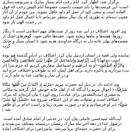
برگزار شد، اظهار کرد: ایام رجب ایام بسیار مبارک و سرنوشت‌سازی
است؛ این فرصت‌ها را باید غنیمت دانست خصوصا ایام البیض رجب که فوق
العاده است و سعی کنید از عمل ام داود غافل نشوید، من خودم از آن آثار
عجیب دیده‌ام به طوری که یک سال منتظر می‌مانم تا با اعمال عمل ام داود
در رحمت الهی باز شود.
وی افزود: اعتکاف در این سه روز از سنت‌های مهم اسلامی است تا زنگار
روزها، هفته‌ها و ماه‌ها ریخته شود، عقده‌ها خالی شود، گوهرهای اشک از
چشمه‌های نهان خانه دل به درگاه خداوندی هدیه شود تا انسان سبک و چابک
گردد.
نماینده ولی فقیه در استان اردبیل بیان کرد: اعتکاف در ادیان گذشته هم بوده
است «وَعَهِدْنَا إِلَى إِبْرَاهِیمَ وَإِسْمَاعِیلَ أَنْ طَهِّرَا بَیْتِیَ لِلطَّائِفِینَ وَالْعَاکِفِینَ
وَالرُّکَّعِ السُّجُودِ» (و به ابراهیم و اسماعیل سفارش کردیم که حرم مرا (از
بت) بپردازید و پاکیزه دارید برای اهل ایمان که به طواف و اعتکاف حرم آیند
و در آن نماز و طاعت خدا به جای آرند.)
وی ادامه داد: در ذیل آیه حضرت مریم «مَرْیَمَ إِذِ انْتَبَذَتْ مِنْ أَهْلِهَا مَکَانًا
شَرْقِیًّا» ( احوال مریم را آن‌گاه که از اهل خانه خویش کنار گرفته به مکانی
به مشرق (بیت‌المقدس برای عبادت) روی آورد.) بیان کرده‌اند که مراد،
اعتکاف است و تمثیلات بعد از این اعتکاف شروع شد «فَتَمَثَّلَ لَهَا بَشَرًا
سَوِیًّا» (بر او فرستادیم و او در صورت بشری زیبا و راست اندام بر او ظاهر
شد.)
آیت‌الله سیدحسن عاملی بیان کرد: در حدیثی از امام صادق آمده است:
«رسول خدا در دهه آخر ماه مبارک رمضان درمسجد معتکف می‌شدند و
برای آن حضرت خیمه‌ای برپا می‌شد. پیامبر(ص) برای اعتکاف آماده