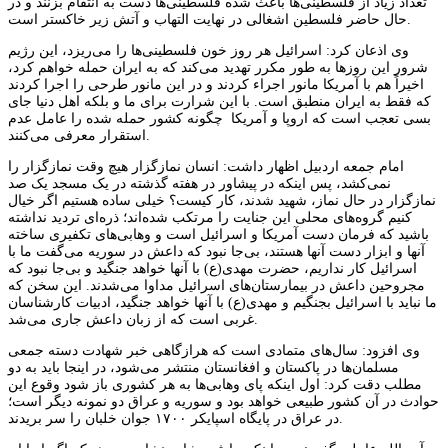
تعداد زیاد از فلسطینی‌ها باعث شده فلسطینی‌ها دست به انتقام بزنند و در
حال حاضر فلسطین اشغالی در نهایت التهاب و آتش زیر خاکستر است.
وی اذعان کرد: اسرائیل هر روز خون فلسطینی‌ها را می‌ریزد، این رژیم
شرور این روزها به طور مکرر تهدید می‌کند که به ایران حمله خواهم کرد،
اخیراً هم با آمریکا مانور اجراء کردند و در این مانور طرحی را اجرا کردند
که فقط به ایران منطبق است. با این شرارت برای ما و بلکه اهل دنیا جای
بسی تعجب است که اروپا و آمریکا چگونه کشور حمله شده را عامل عدم
استقرار معرفی می‌کنند.
امام جمعه اردبیل اظهار داشت: انسان نمازگزار هیچ وقت نمازگزار را
نمی‌کشد، پس اینکه در پیشاور در هفته گذشته در یک مسجد یک صد
نمازگزار در حال نماز، شهید شدند، کار کیست؟ خیلی ساده هستیم اگر خیال
کنیم گروه‌های محلی این جنایت را مرتکب شده‌اند؛ ذره‌ای تردید نداشته
باشید که فرمان دست آمریکا و اسرائیل است و وهابی‌های تکفیری ساخته
آنها و ابزار دست آنها هستند، بی‌جا نبود که داعش در سوریه می‌گفت ما با
اسرائیل کار نداریم، حضرت مهدی(ع) با آنها خواهد جنگید و بی‌جا نبود که
مجروحین داعش در بیمارستان‌های اسرائیل مداوا می‌شدند. این سخن که
ما نباید با اسرائیل بجنگیم و مهدی(ع) با آنها خواهد جنگید، ادبیات کارشناسان
غربی است که از زبان داعش جاری می‌شد.
وی افزود: سال‌های متمادی است که هرازگاهی خبر شهادت دسته جمعی
مسلمان‌ها در پاکستان و افغانستان منتشر می‌شود، در اینجا باید به دو
مطلب دقت کرد: اول اینکه پای وهابی‌ها به هر کشوری باز شود وقوع این
حوادث در آن کشور طبیعی خواهد بود و سوریه و عراق دو نمونه دیگر است؛
در عراق در پایگاه اسپایکر ۱۷۰۰ جوان خلبان را سر بریدند.