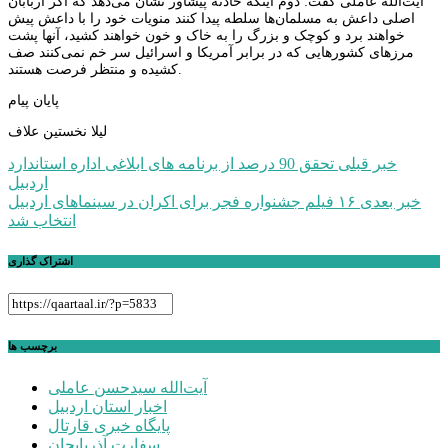
آیت‌الله عاملی گفت: دوم اینکه حادثه پیشاور نشان می‌دهد که اگر اربابان
اصلی داعش به مسلمان‌ها سلطه پیدا کنند منویات خود را با داعش پیش
خواهند برد و کوچک و بزرگ را به خاک و خون خواهند کشید، آنها پشت
مرزهای کشورهایی که در برابر آمریکا و اسرائیل سر خم نمی‌کنند صف
کشیده و منتظر فرصت هستند.
پایان پیام
لیلا نخستین علاف
راهبری
خبر قبلی
تحقق 90 درصد از برنامه های ابلاغی اداره استاندارد
اردبیل
نوشته
خبر بعدی
۱۶ فیلم جشنواره فجر برای اکران در سینماهای اردبیل
انتخاب شد
اشتراک گذاری
برچسب ها
آیت‌الله سیدحسن عاملی
اخبار استان اردبیل
پایگاه خبری قارتال
سفارت آذربایجان