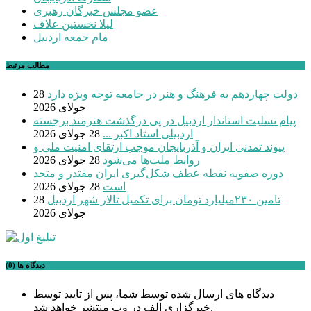
عضو مجلس خبرگان رهبری
لیلا نخستین علاف
مام جمعه اردبیل
مطالب مرتبط
دولت چهاردهم به فرهنگ و هنر در جامعه توجه ویژه دارد
28
جولای 2026
پیام تسلیت استاندار اردبیل در پی درگذشت هنرمند برجسته
اردبیلی استاد اکبر ...
28 جولای 2026
پیوند تمدنی ایران و آذربایجان موجب ارتقای امنیت ملی و
روابط ملت‌ها می‌شود
28 جولای 2026
دوره صفویه نقطه عطف شکل‌گیری ایران مقتدر و متحد
است
28 جولای 2026
تامین ۲۳۰میلیارد تومان برای تکمیل تالار شهر اردبیل
28
جولای 2026
دیدگاه ها (0)
دیدگاه های ارسال شده توسط شما، پس از تایید توسط
خبرگزاری الف در وب منتشر خواهد شد.