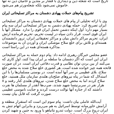
تاریخ است که شعله دین و دینداری با فشار بر متدین و حامیان دین نه تنها
خاموش نمی‌شود بلکه شعله‌ورتر هم می‌شود.
تشریح پیام‌های حملات پهپادی دشمنان به مراکز تسلیحاتی ایران
وی با ارائه تحلیلی از پیام های حملات پهپادی دشمنان به مراکز تسلیحاتی
ایران تصریح کرد: حمله پهپادی دشمن به مراکز تسلیحاتی ایران سه پیام
بسیار مهم دارد؛ اول اینکه دشمن تحمل ایران قوی را ندارد. مشکل آنها با
ایران قوی است. قرار دادن سپاه در لیست تحریم، تحریم فرمانده ارتش
ایران، تحریم مراکز دانش بنیان و مراکز تحقیقاتی ایران، ترور دانشمندان
هسته‌ای و تلاش برای خلع سلاح موشکی ایران و آوردن آن به موضوعات
مذاکره هسته‌ای همه در این راستا است.
عضو مجلس خبرگان رهبری ادامه داد: پیام دوم حمله به مراکز تسلیحاتی
ایران این است که اگر دشمنان ما سلطه بر ایران پیدا کنند، اول کاری که
می‌کنند از بین بردن توان نظامی و قدرت دفاعی ایران است. در آن صورت
فاتحه همه چیز خوانده شده است، هر کشوری خلع سلاح شده به محض خلع
سلاح، بلای عظیمی بر سر آنها آمده است. در بوسنی مسلمان‌ها را با این
استدلال که شما در پناه نیروهای صلح‌بان هلندی سازمان ملل هستید، خلع
سلاح کردند اما به محض خلع سلاح شدن، نیروهای هلندی کنار رفتند و ۸
هزار نفر در سربرنیتسا شهید شدند، صرب‌ها آنقدر از مسلمان ها نفرت
داشتند که از جنازه آنها توالت درست کردند و جنایت ناموسی عظیمی
صورت گرفت که قابل بیان نیست.
آیت‌الله عاملی بیان داشت: پیام سوم این است که استقرار منطقه و
آرامش خاورمیانه توسط اسرائیل به هم می‌ریزد و بنابراین اتهام تنش به
ایران دروغ بزرگ است. دولت تندرو نتانیاهو با ورود به جنین و شهید کردن