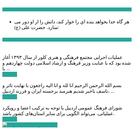
سخن روز
هر گاه خدا بخواهد بنده اي را خوار كند، دانش را از او دور می
حضرت علی (ع):
سازد.
اخبار ویژه
عملیات اجرایی مجتمع فرهنگی و هنری کلور از سال ۱۳۹۳ آغاز
شده بود که با عنایت وزیر فرهنگ و ارشاد اسلامی دولت چهاردهم و
با ...
ادامه ...
بسم الله الرحمن الرحیم انا لله و انا الیه راجعون با نهایت تاثر و
تاسف باخبر شدیم هنرمند برجسته ایران و فرزند اردبیل، ...
ادامه ...
شورای فرهنگ عمومی اردبیل با توجه به ترکیب اعضا و رویکرد
عملیاتی، می‌تواند الگویی برای سایر استان‌های کشور باشد.
ادامه ...