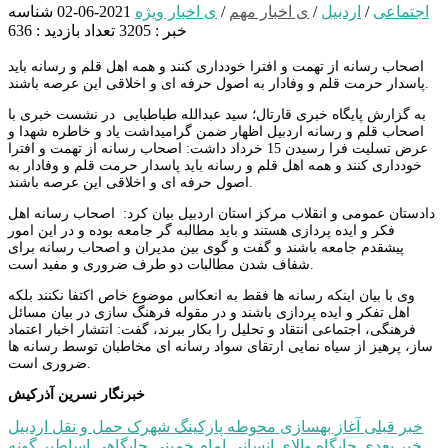
اجتماعی
/
اردبیل
/
ی اخبار مهم
/
ی اخبار ویژه
2021-06-02
شناسه
خبر : 3205
تعداد بازدید : 636
اصحاب رسانه از تهمت و افترا خودداری کنند و همه اهل قلم و رسانه باید
پاسدار حرمت قلم و وفادار به اصول حرفه‌ ای و اخلاقی این عرصه باشند.
به گزارش پایگاه خبری قارتال؛ سید عبدالله طباطبایی در نشست خبری با
اصحاب قلم و رسانه اردبیل اظهار ضمن گرامیداشت یاد و خاطره شهدا و
عرض تسلیت فرا رسیدن 15 خرداد داشت: اصحاب رسانه از تهمت و افترا
خودداری کنند و همه اهل قلم و رسانه باید پاسدار حرمت قلم و وفادار به
اصول حرفه‌ ای و اخلاقی این عرصه باشند.
دادستان عمومی و انقلاب مرکز استان اردبیل بیان کرد: اصحاب رسانه اهل
فکر و ایده‌ پردازی هستند و باید مطالبه‌ گر جامعه بوده و در این امور
پیشقدم جامعه باشند و گفت‌ و گوی بین مدیران و اصحاب رسانه برای
شفاف شدن مطالبات دو طرف ضروری و مفید است.
وی با بیان اینکه رسانه‌ ها فقط به انعکاس موضوع خاص اکتفا نکنند بلکه
اهل تفکر و ایده پردازی باشند و در مقوله فرهنگ‌ سازی در بیان مسائل
فرهنگی، اجتماعی انتقاد و تحلیل را بکار ببرند، گفت: انتشار اخبار اعتماد
ساز، پرهیز از سیاه نمایی ارتقای سواد رسانه‌ ای مخاطبان توسط رسانه ها
ضروری است.
خبرنگار نسرین آذرکیش
راهبری
خبر قبلی
آغاز بهسازی محوطه پارکینگ شهرک حمل و نقل اردبیل
خبر بعدی
جایگاه والای انسانی امام خمینی جایگاهی اساطیر گونه