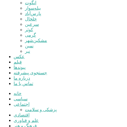
انگوت
بیله‌سوار
پارس‌آباد
خلخال
سرعین
کوثر
گرمی
مشکین‌شهر
نمین
نیر
عکس
فیلم
پیوندها
جستجوی پیشرفته
درباره ما
تماس با ما
خانه
سیاسی
اجتماعی
پزشکی و سلامت
اقتصادی
علم و فناوری
فرهنگ و هنر