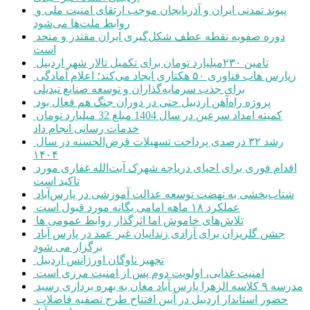
پیوند تمدنی ایران و آذربایجان موجب ارتقای امنیت ملی و
روابط ملت‌ها می‌شود
دوره صفویه نقطه عطف شکل‌گیری ایران مقتدر و متحد
است
تامین ۲۳۰میلیارد تومان برای تکمیل تالار شهر اردبیل
زپارس هاب فناوری ۵۰ هکتاری ایجاد می‌کند؛ اعلام آمادگی
برای جذب سرمایه‌گذاران و توسعه صنایع تبدیلی
پروژه راه‌آهن اردبیل حتی در دوران جنگ هم فعال بود
کمیته امداد سرعین در سال 1404 مبلغ 32 میلیارد تومان
خدمات رسانی انجام داد
رشد ۳۲ درصدی پرداخت تسهیلات قرض‌الحسنه در سال
۱۴۰۴
اقدام فوری برای احیای دریاچه شهرک آیت‌الله غفاری مورد
تاکید است
شتاب‌بخشی به نهضت توسعه عدالت آموزشی در پارس‌آباد
عملکرد ۱۸ ماهه امامی یگانه مورد قبول است
تلاش‌های خاموش اما اثرگذار روابط عمومی ها
جشن گلریزان برای آزادی زندانیان غیر عمد در پارس آباد
برگزار می شود
تجهیز ناوگان اورژانس اردبیل
امنیت غذایی، اولویت دوم پس از امنیت مرزی است
مدرسه ۹ کلاسه الزهرا پارس آباد مغان به بهره برداری رسید
حضور استاندار اردبیل در آیین افتتاح طرح تصفیه فاضلاب