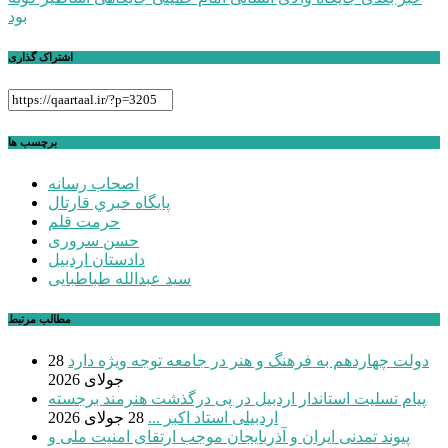
نوشته
بود
اشتراک گذاری
برچسب ها
اصحاب رسانه
پايگاه خبري قارتال
حرمت قلم
حسن سروری
دادستان اردبیل
سید عبدالله طباطبایی
مطالب مرتبط
دولت چهاردهم به فرهنگ و هنر در جامعه توجه ویژه دارد
28
جولای 2026
پیام تسلیت استاندار اردبیل در پی درگذشت هنرمند برجسته
اردبیلی استاد اکبر ...
28 جولای 2026
پیوند تمدنی ایران و آذربایجان موجب ارتقای امنیت ملی و