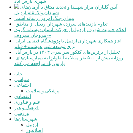
شهری پارس آباد
آیین گلباران مزار شهــدا و تجدید میثاق با آرمان‌های
شهیدان والامقام اردبیل
میدان جنگ امروز، رسانه است
تداوم بازدیدهای سرزده شهردار اردبیل از مناطق
اعلام حمایت شهردار اردبیل از حرکت انسان‌دوستانه گروه
«مروجان معروف»
آغاز همکاری شهرداری اردبیل با پژوهشگاه فضایی ایران
برای توسعه شهر هوشمند+ فیلم
تجلیل از برترین‌های کنکور سراسری ۱۴۰۴ در پارس‌آباد
روزانه بیش از ۵۰۰ نفر مبتلا به آنفلوانزا به بیمارستان‌های
پارس آباد مراجعه می کنند
خانه
سیاسی
اجتماعی
پزشکی و سلامت
اقتصادی
علم و فناوری
فرهنگ و هنر
ورزشی
شهرستان‌ها
اردبیل
اصلاندوز