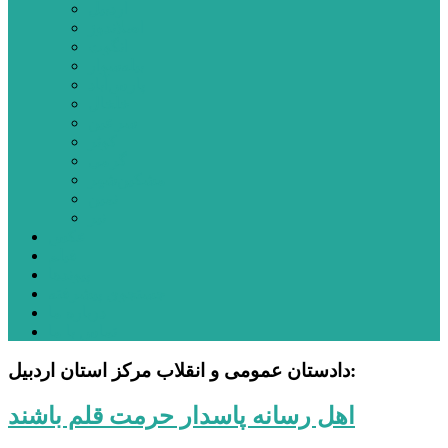
اردبیل
اصلاندوز
انگوت
بیله‌سوار
پارس‌آباد
خلخال
سرعین
کوثر
گرمی
مشکین‌شهر
نمین
نیر
عکس
فیلم
پیوندها
جستجوی پیشرفته
درباره ما
تماس با ما
دادستان عمومی و انقلاب مرکز استان اردبیل:
اهل رسانه پاسدار حرمت قلم باشند