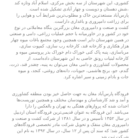
کشوری، این شهرستان از سه بخش مرکزی، اسلام آباد وتازه کند
،شش دهستان و دویست و چهار آبادی تشکیل شده است.
پارس‌آباد مستعدترین خاک و مطلوب‌ترین شرایط آب و هوایی را
برای زراعت دامپروری و باغداری داراست.
کشت و صنعت و دامپروری مغان بزرگترین بنگاه معاملاتی در نوع
خود در کشور و در خاورمیانه با حجم عملیات زراعی، دامی و صنعتی
در همین شهرستان دایر است همچنین وجود مجتمع باغات میوه چهار
هزار هکتاری و کارخانه قند، کارخانه رب سازی، کمپوت سازی،
مرباسازی، پنبه پاک کنی خوراک دام خوراک بذر پروسس میوه و
کارخانه لبنیات رونق خاصی به این شهرستان داده‌است. از
محصولات کشاورزی و دامی مغان می‌توان به پنبه، چغندر قند، ذرت،
گندم، جو، برنج هاشمی، حبوبات، دانه‌های روغنی، کنجد، و میوه
جات و بادام زمینی و سیر اشاره کرد.
فرودگاه پارس‌آباد مغان به جهت حاصل خیز بودن منطقه کشاورزی
و آمد و شد کارشناسان و مهندسان مختلف و همچنین توریست‌ها
احداث شده که پروازهای هفتگی به تهران و بالعکس را دارا
می‌باشد. این فرودگاه به عنوان قدیمی‌ترین فرودگاه استان اردبیل
در سال ۱۳۵۲ تأسیس و در سال ۱۳۸۱ از شرکت کشت و صنعت و
دامپروری مغان منفک و تحویل شرکت مادر تخصصی فرودگاه‌های
کشور شد؛ که سند آن پس از ۱۲ سال، در سال ۱۳۹۲ به نام این
شرکت ثبت شد.