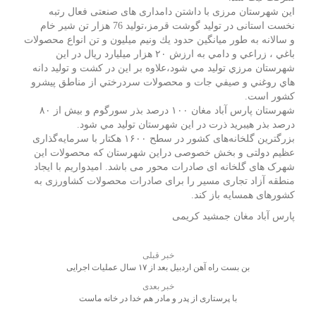
این شهرستان مرزی با داشتن دامداری های صنعتی فعال رتبه
نخست استانی در تولید گوشت قرمز،تولید 76 هزار تن شیر خام
و سالانه به طور ميانگين حدود يك ونیم ميليون و تن انواع محصولات
باغي ، زراعي و دامي به ارزش ۲۰ هزار ميليارد ريال در اين
شهرستان مرزي توليد مي شود،علاوه بر اين در كشت و توليد دانه
هاي روغني و صيفي جات و محصولات سردرختي از مناطق پيشرو
كشور است.
شهرستان پارس آباد مغان ۱۰۰ درصد بذر سورگوم و بيش از ۸۰
درصد بذر هيبريد ذرت در این شهرستان توليد مي شود.
بزرگترین گلخانه‌های کشور در سطح ۱۶۰۰ هکتار با سرمایه‌گذاری
عظیم دولتی و بخش خصوصی دراین شهرستان که محصولات این
شهرک های گلخانه ای صادرات محور می باشد. امیدواریم با ایجاد
منطقه آزاد تجاری مسیر را برای صادرات محصولات کشاورزی به
کشورهای همسایه باز کند.
پارس آباد مغان جمشید کریمی
خبر قبلی
بن بست راه آهن اردبیل بعد از ۱۷ سال عملیات اجرایی
خبر بعدی
با پرستاری از پدر و مادر هم خدا در خانه ماست