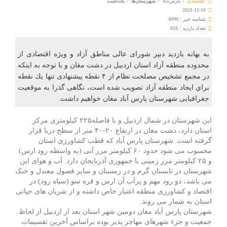
اقتصادی
/
پارس‌آباد
/
شهرستان‌ها
/
یادداشت
2021-12-10
شناسه خبر : 4990
تعداد بازدید : 818
به بهانه بازدید دبیر شورای عالی مناطق آزاد و ویژه اقتصادی از
محدوده منطقه آزاد استان اردبیل در دشت مغان و با توجه به اينكه
در مجمع تشخيص مصلحت نظام از ۴ نقطه‌ پیشنهادی تنها يك نقطه
براي ايجاد منطقه آزاد تصويب شده است، نگاهی گذرا به موقعیت
جغرافیایی شهرستان پارس آباد مغان خواهیم داشت.
این شهرستان در شمال اردبیل و با فاصله۲۲۵ کیلومتری مرکز
استان دارد، دشت مغان در ارتفاع ۲۰-۴۰ متر از سطح دریا قرار
گرفته است. شهرستان پارس آباد که قطب کشاورزی استان
محسوب می شود حدود ۶۰ کیلومتر مرز آبی (به واسطه رود ارس)
و ۲۵ کیلومتر مرز زمینی با جمهوری آذربایجان دارد. آب و هوای این
شهرستان در تابستان گرم و در زمستان و سایر فصول معتدل و خنک
می باشد، دو رود مهم و پرآب آن ارس و قره سو (سیاه رود) در
اقتصاد و کشاورزی منطقه اعتبار خاص داشته و از شریان های حیاتی
استان به شمار می روند.
شهرستان پارس آباد مغان دومین شهر استان بعد از اردبیل از لحاظ
جمعیت و جزء شهرهای مهاجر پذیر بوده براساس آخرین تقسیمات