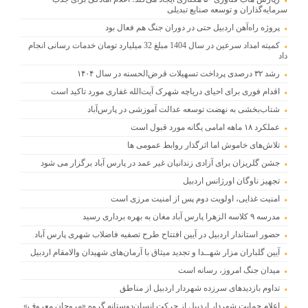
سرمایه‌گذاران و توسعه صنایع تبدیلی
پروژه راه‌آهن اردبیل حتی در دوران جنگ هم فعال بود
کمیته امداد سرعین در سال 1404 مبلغ 32 میلیارد تومان خدمات رسانی انجام
داد
رشد ۳۲ درصدی پرداخت تسهیلات قرض‌الحسنه در سال ۱۴۰۴
اقدام فوری برای احیای دریاچه شهرک آیت‌الله غفاری مورد تاکید است
شتاب‌بخشی به نهضت توسعه عدالت آموزشی در پارس‌آباد
عملکرد ۱۸ ماهه امامی یگانه مورد قبول است
تلاش‌های خاموش اما اثرگذار روابط عمومی ها
جشن گلریزان برای آزادی زندانیان غیر عمد در پارس آباد برگزار می شود
تجهیز ناوگان اورژانس اردبیل
امنیت غذایی، اولویت دوم پس از امنیت مرزی است
مدرسه ۹ کلاسه الزهرا پارس آباد مغان به بهره برداری رسید
حضور استاندار اردبیل در آیین افتتاح طرح تصفیه فاضلاب شهری پارس آباد
آیین گلباران مزار شهــدا و تجدید میثاق با آرمان‌های شهیدان والامقام اردبیل
میدان جنگ امروز، رسانه است
تداوم بازدیدهای سرزده شهردار اردبیل از مناطق
اعلام حمایت شهردار اردبیل از حرکت انسان‌دوستانه گروه «مروجان معروف»