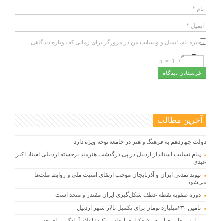
نام
*
ایمیل
*
ذخیره نام، ایمیل و وبسایت من در مرورگر برای زمانی که دوباره دیدگاهی
می‌نویسم.
5
=
1
+
آخرین مطالب
دولت چهاردهم به فرهنگ و هنر در جامعه توجه ویژه دارد
پیام تسلیت استاندار اردبیل در پی درگذشت هنرمند برجسته اردبیلی استاد اکبر
عبدی
پیوند تمدنی ایران و آذربایجان موجب ارتقای امنیت ملی و روابط ملت‌ها
می‌شود
دوره صفویه نقطه عطف شکل‌گیری ایران مقتدر و متحد است
تامین ۲۳۰میلیارد تومان برای تکمیل تالار شهر اردبیل
زپارس هاب فناوری ۵۰ هکتاری ایجاد می‌کند؛ اعلام آمادگی برای جذب