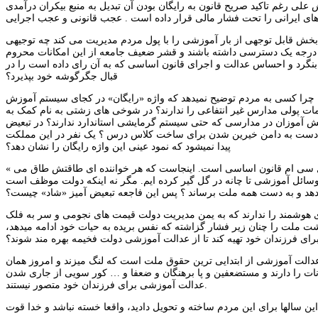
علی رغم تاکید صریح قانون به رایگان بودن آن تبدیل به منبع بیکران درآمدی
 قابل توجهی از بار آموزشی را با پول مردم مدیریت می کند چه توجیهی
 درجه یک دسترسی داشته باشند و قشر ضعیف جامعه از این امکانات محروم
را بنگرد و احساس عدالت و اجرای قانون اساسی که به آن رای داده است را در
قبال جگرگوشه خود بپذیرد؟
 چرا کسی به مردم توضیح نمیدهد که واژه «رایگان» در کجای سیستم آموزش
مات پولی مدارس غیر انتفاعی را ندارند؟ در شوخی های زشتی به نام کمک به
آموزان در مدارسی که حتی سیستم گرمایشی استاندارد ندارند؟ در تبعیض
و دست به دامن خیرین شدن برای ساخت کلاس درس ؟ یک نفر در این مملکت
پیدا نمیشود که نمود عینی این واژه رایگان را نشان دهد؟
« وسائل تحصیلات عالی را تا سر حد خودکفایی کشور به طور رایگان گشترش دهد» بخش دوم اصل سی ام قانون اساسی است. اینجاست که هر خواننده ای طاقتش طاق می
 وسائل آموزشی تا چانه در گل گیر کرده ایم. مگر نه اینکه دولت موظف است
د و به دست همه ملت برساند ؟ پس این فاجعه تبعیض آمیز «شاد» چیست؟
های هوشمند را ندارند که به یمن مدیریت دولت قیمت های نجومی و سر به فلک
شت ملت را چنان زیر فشار گزاشته که نفس بریده به حیات خود ادامه میدهد،
ای فرزندان خود تهیه کند تا از عدالت آموزشی دولت فخیمه بهره مند شوند؟
عدالت آموزشی از ابتدایی ترین حقوق ملت است که لنگ میزند و امروز همان
نات را دارند و مستضعفین و پا برهنگان و ضعفا و … کور سویی از جاری شدن
عدالت آموزشی برای فرزندان خود متصور نیستند.