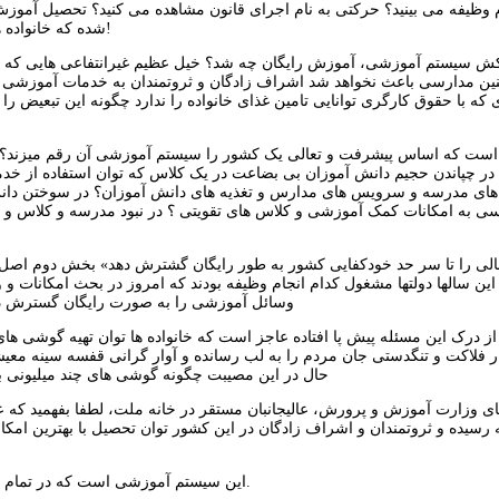
م وظیفه می بینید؟ حرکتی به نام اجرای قانون مشاهده می کنید؟ تحصیل آموزش 
شده که خانواده های ایرانی را تحت فشار مالی قرار داده است . عجب قانونی و عجب اجرایی!
 سیستم آموزشی، آموزش رایگان چه شد؟ خیل عظیم غیرانتفاعی هایی که بخش
 چنین مدارسی باعث نخواهد شد اشراف زادگان و ثروتمندان به خدمات آموزشی
ی که با حقوق کارگری توانایی تامین غذای خانواده را ندارد چگونه این تبعیض 
این است که اساس پیشرفت و تعالی یک کشور را سیستم آموزشی آن رقم میزند؟
؟ در چپاندن حجیم دانش آموزان بی بضاعت در یک کلاس که توان استفاده از خد
ای مدرسه و سرویس های مدارس و تغذیه های دانش آموزان؟ در سوختن دانش 
ی به امکانات کمک آموزشی و کلاس های تقویتی ؟ در نبود مدرسه و کلاس 
این سالها دولتها مشغول کدام انجام وظیفه بودند که امروز در بحث امکانات و
وسائل آموزشی را به صورت رایگان گسترش ده
ا از درک این مسئله پیش پا افتاده عاجز است که خانواده ها توان تهیه گوشی 
ر فلاکت و تنگدستی جان مردم را به لب رسانده و آوار گرانی قفسه سینه معی
حال در این مصیبت چگونه گوشی های چند میلیونی بر
ای وزارت آموزش و پرورش، عالیجانبان مستقر در خانه ملت، لطفا بفهمید که 
سیده و ثروتمندان و اشراف زادگان در این کشور توان تحصیل با بهترین امکا
این سیستم آموزشی است که در تمام این سالها برای این مردم ساخته و تحویل دادید، واقعا خسته نباشد و خدا قوت.