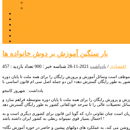
نمین
نیر
عکس
فیلم
پیوندها
جستجوی پیشرفته
درباره ما
تماس با ما
بار سنگین آموزش بر دوش خانواده ها
اقتصادی
/
یادداشت
2021-11-28
شناسه خبر : 900
تعداد بازدید : 457
وظف است وسائل آموزش و پرورش رایگان را برای همه ملت تا پایان دوره
یادداشت : شهروز کامجو
و پرورش رایگان را برای همه ملت تا پایان دوره متوسطه فراهم سازد و
ان است چنان تفاوتی دارد که گویا این قانون برای کشوری دیگری است و به
احتمال بسیار قوی نمیتواند ربطی به کشور ایران داشته باشد !
«دولت موظف است » عبارتی که در ابتدای اصل سی ام قانون اساسی قید شده تکلیف را کاملا روشن می کند، به عملکرد های دولتهای پیشین و حاضر در حوزه آموزش نگاه