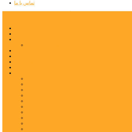
تماس با ما
پایگاه خبری تحلیلی قارتال
خانه
سیاسی
اجتماعی
پزشکی و سلامت
اقتصادی
علم و فناوری
فرهنگ و هنر
ورزشی
شهرستان‌ها
اردبیل
اصلاندوز
انگوت
بیله‌سوار
پارس‌آباد
خلخال
سرعین
کوثر
گرمی
مشکین‌شهر