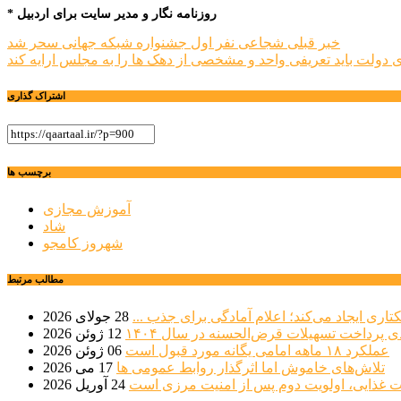
* روزنامه نگار و مدیر سایت برای اردبیل
راهبری
خبر قبلی
شجاعی نفر اول جشنواره شبکه جهانی سحر شد
ی
دولت باید تعریفی واحد و مشخصی از دهک ها را به مجلس ارایه کند
نوشته
اشتراک گذاری
برچسب ها
آموزش مجازی
شاد
شهروز کامجو
مطالب مرتبط
28 جولای 2026
12 ژوئن 2026
عملکرد ۱۸ ماهه امامی یگانه مورد قبول است
06 ژوئن 2026
تلاش‌های خاموش اما اثرگذار روابط عمومی ها
17 می 2026
ت غذایی، اولویت دوم پس از امنیت مرزی است
24 آوریل 2026