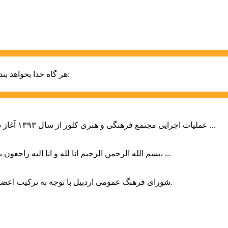
حضرت علی (ع):
هر گاه خدا بخواهد بند
عملیات اجرایی مجتمع فرهنگی و هنری کلور از سال ۱۳۹۳ آغاز شده بود که با عنایت وزیر فرهنگ و ارشاد اسلامی دولت چهاردهم و با ...
بسم الله الرحمن الرحیم انا لله و انا الیه راجعون با نهایت تاثر و تاسف باخبر شدیم هنرمند برجسته ایران و فرزند اردبیل، ...
شورای فرهنگ عمومی اردبیل با توجه به ترکیب اعضا و رویکرد عملیاتی، می‌تواند الگویی برای سایر استان‌های کشور باشد.