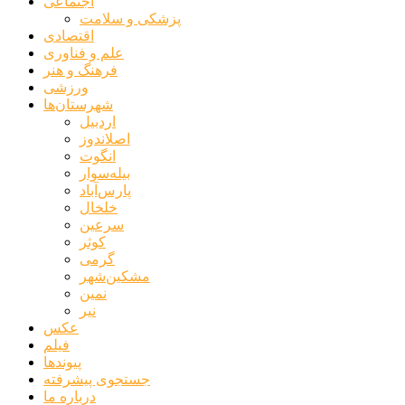
اجتماعی
پزشکی و سلامت
اقتصادی
علم و فناوری
فرهنگ و هنر
ورزشی
شهرستان‌ها
اردبیل
اصلاندوز
انگوت
بیله‌سوار
پارس‌آباد
خلخال
سرعین
کوثر
گرمی
مشکین‌شهر
نمین
نیر
عکس
فیلم
پیوندها
جستجوی پیشرفته
درباره ما