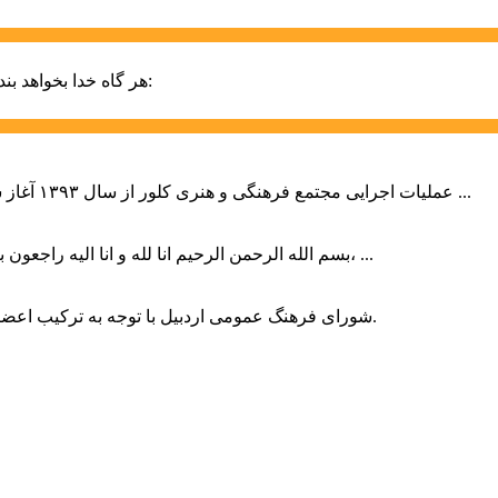
حضرت علی (ع):
هر گاه خدا بخواهد بند
عملیات اجرایی مجتمع فرهنگی و هنری کلور از سال ۱۳۹۳ آغاز شده بود که با عنایت وزیر فرهنگ و ارشاد اسلامی دولت چهاردهم و با ...
بسم الله الرحمن الرحیم انا لله و انا الیه راجعون با نهایت تاثر و تاسف باخبر شدیم هنرمند برجسته ایران و فرزند اردبیل، ...
شورای فرهنگ عمومی اردبیل با توجه به ترکیب اعضا و رویکرد عملیاتی، می‌تواند الگویی برای سایر استان‌های کشور باشد.