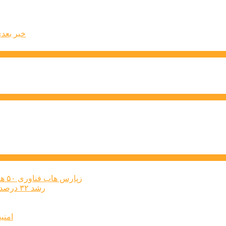
خبر بعد
زپارس هاب فناوری ۵۰ هکتاری ایجاد می‌کند؛ اعلام آمادگی برای جذب ...
رشد ۳۲ درصدی پرداخت تسهیلات قرض‌الحسنه در سال ۱۴۰۴
امنی