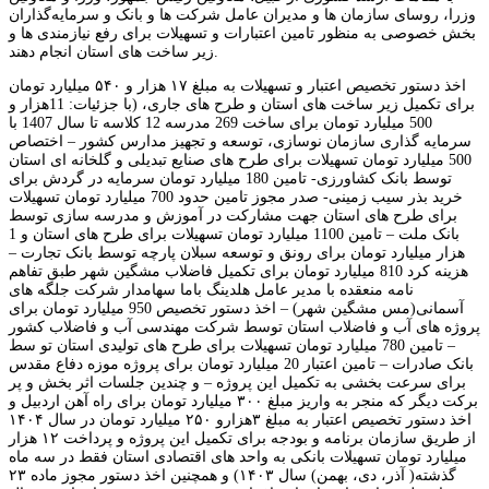
وزرا، روسای سازمان ها و مدیران عامل شرکت ها و بانک و سرمایه‌گذاران
بخش خصوصی به منظور تامین اعتبارات و تسهیلات برای رفع نیازمندی ها و
زیر ساخت های استان انجام دهند.
اخذ دستور تخصیص اعتبار و تسهیلات به مبلغ ۱۷ هزار و ۵۴۰ میلیارد تومان
برای تکمیل زیر ساخت های استان و طرح های جاری، (با جزئیات: 11هزار و
500 میلیارد تومان برای ساخت 269 مدرسه 12 کلاسه تا سال 1407 با
سرمایه گذاری سازمان نوسازی، توسعه و تجهیز مدارس کشور – اختصاص
500 میلیارد تومان تسهیلات برای طرح های صنایع تبدیلی و گلخانه ای استان
توسط بانک کشاورزی- تامین 180 میلیارد تومان سرمایه در گردش برای
خرید بذر سیب زمینی- صدر مجوز تامین حدود 700 میلیارد تومان تسهیلات
برای طرح های استان جهت مشارکت در آموزش و مدرسه سازی توسط
بانک ملت – تامین 1100 میلیارد تومان تسهیلات برای طرح های استان و 1
هزار میلیارد تومان برای رونق و توسعه سبلان پارچه توسط بانک تجارت –
هزینه کرد 810 میلیارد تومان برای تکمیل فاضلاب مشگین شهر طبق تفاهم
نامه منعقده با مدیر عامل هلدینگ باما سهامدار شرکت جلگه های
آسمانی(مس مشگین شهر) – اخذ دستور تخصیص 950 میلیارد تومان برای
پروژه های آب و فاضلاب استان توسط شرکت مهندسی آب و فاضلاب کشور
– تامین 780 میلیارد تومان تسهیلات برای طرح های تولیدی استان تو سط
بانک صادرات – تامین اعتبار 20 میلیارد تومان برای پروژه موزه دفاع مقدس
برای سرعت بخشی به تکمیل این پروژه – و چندین جلسات اثر بخش و پر
برکت دیگر که منجر به واریز مبلغ ۳۰۰ میلیارد تومان برای راه آهن اردبیل و
اخذ دستور تخصیص اعتبار به مبلغ ۳هزارو ۲۵۰ میلیارد تومان در سال ۱۴۰۴
از طریق سازمان برنامه و بودجه برای تکمیل این پروژه و پرداخت ۱۲ هزار
میلیارد تومان تسهیلات بانکی به واحد های اقتصادی استان فقط در سه ماه
گذشته( آذر، دی، بهمن) سال ۱۴۰۳) و همچنین اخذ دستور مجوز ماده ۲۳