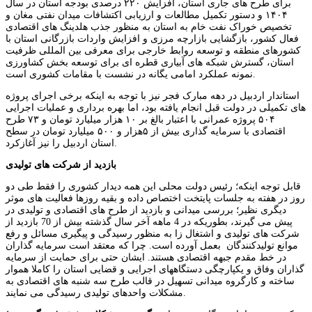
برای طرح های جاری استان، افزایش ۲۲۰ درصدی بودجه استان در سال
۱۴۰۴ و دستور تکمیل مطالعات و ارزیابی اکتشافات میدان نفتی مغان و
تخصیص خوراک نفت خام به استان به منظور جذب هلدینگ های اقتصادی
فعال کشور، بازگشایی بازارچه مرزی و افزایش واردات بازرگانی استان با
کشورهای منطقه و توسعه روابط خارجی برای معرفی بین المللی ظرفیت
استان، گسترش شبکه های آبیاری قطره ای برای توسعه بخش کشاورزی
نمونه عملکرد امامی یگانه در نشست با مقامات کشوری است.
استاندار اردبیل در دهه مبارک فجر نیز با توجه به اینکه برخی اجرای پروژه
های تکمیلی در دولت قبل انجام یافته بود، اما بهره برداری و عملیات اجرایی
۵۰۴ پروژه عمرانی با اعتبار بالغ بر ۱۰ هزار میلیارد تومان و ۷۳ طرح
اقتصادی با سرمایه گذاری بیش از ۵هزار و ۵۰۰ میلیارد تومان در سطح
استان اردبیل را نیز آغازکرد.
بازدید از شرکت های تولیدی
قابل توجه اینکه؛ رئیس دولت محلی این همه دیدار کشوری را فقط طی دو
روز در هفته به جلسات پایتخت اختصاص داده و بقیه روزها فعالیت های موثر
دیگری نظیر؛ بررسی میدانی و بازدید از طرح های اقتصادی و تولیدی در
پیش می گیرند، بطوریکه در 4 ماهه آخر سال گذشته بیش از 70 بازدید از
شرکت های تولیدی و اشتغال زا به منظور رسیدگی و پیگیری مسائل و رفع
موانع تولیدکنندگان بعمل آورده است. چرا که معتقد است سرمایه گذاران
در خط مقدم جبهه اقتصادی هستند. ایشان حتی برای حمایت از سرمایه
گذاران وفاق و یکپارچگی دستگاههای اجرایی و قضایی استان را کاملا هموار
ساخته و کارگروه میدانی تسهیل در قالب طرح سه شنبه های اقتصادی به
مشکلات واحد‌های تولیدی رسیدگی می نمایند.