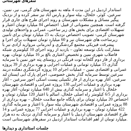
سفرهای شهرستانی
استاندار اردبیل در این مدت 4 ماهه به شهرستان های گرمی، نیر، نمین،
سرعین، کوثر، خلخال، بیله سوار و پارس آباد نیز سفر کرده و از نزدیک
پیگیر مسائل و مشکلات شهرستان و روند اجرای طرح های جاری قرار
گرفته است. همچنین مصوباتی از قبیل: اختصاص 84 میلیارد تومان اعتبار و
تسهیلات اقتصادی برای بخش های زیر ساختی، عمرانی و واحدهای تولیدی
شهرستان گرمی- تصویب اختصاص نزدیک به 25 میلیارد تومان برای تامین
زیرساخت های شهرستان نیر و 60 میلیارد تومان تسهیلات برای اجرا و
پیشرفت فیزیکی مجتمع گردشگری و آبدرمانی مروارید آزادی نیر با
مشارکت بانک توسعه تعاون – بازدید از روند اجرای 10 کیلومتری شبکه
فاضلاب شهری نمین و تخصیص اعتباری بالغ بر 16 میلیارد تومان، بهره
برداری از فاز دوم گلخانه توت فرنگی در روستای پته خور نمین با سرمایه
گذاری 15 میلیارد تومانی و عملیات اجرایی و بهره برداری از 39 پروژه
عمرانی و اقتصادی نمین – عملیات اجرای 10 پروژه گردشگری دهکده دربند
سرعین توسط سرمایه گذار بخش خصوصی، اجرای پارک آبی ایستان لند
سرعین، آغاز بهره برداری از فاز تکمیلی پیست اسکی اجور سرعین – آغاز
بهره برداری و عملیات اجرایی 138 پروژه عمرانی و اقتصادی شهرستان
خلخال با اعتبار و سرمایه گذاری بیش از 640 میلیارد تومان- آغاز بهره
برداری از 6/5 کیلومتر راه اصلی خلخال، اسالم با اعتبار 120 میلیارد تومان و
اختصاص 20 میلیارد تومان برای پایگاه جامع سلامت خلخال – بهره برداری از
88 پروژه عمرانی و اقتصادی شهرستان بیله سوار با اعتبار و سرمایه گذاری
422 میلیارد تومان – بهره برداری و عملیات اجرایی 77 پروژه عمرانی و 14
طرح اقتصادی شهرستان اردبیل با اعتبار و سرمایه گذاری نزدیک به ده هزار
میلیارد تومان از اهم اقدامات استاندار اردبیل در سفرهای شهرستانی است.
جلسات استانداری و دیدارها