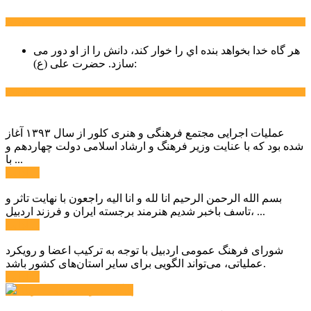
سخن روز
هر گاه خدا بخواهد بنده اي را خوار كند، دانش را از او دور می
حضرت علی (ع):
سازد.
اخبار ویژه
عملیات اجرایی مجتمع فرهنگی و هنری کلور از سال ۱۳۹۳ آغاز
شده بود که با عنایت وزیر فرهنگ و ارشاد اسلامی دولت چهاردهم و
با ...
ادامه ...
بسم الله الرحمن الرحیم انا لله و انا الیه راجعون با نهایت تاثر و
تاسف باخبر شدیم هنرمند برجسته ایران و فرزند اردبیل، ...
ادامه ...
شورای فرهنگ عمومی اردبیل با توجه به ترکیب اعضا و رویکرد
عملیاتی، می‌تواند الگویی برای سایر استان‌های کشور باشد.
ادامه ...