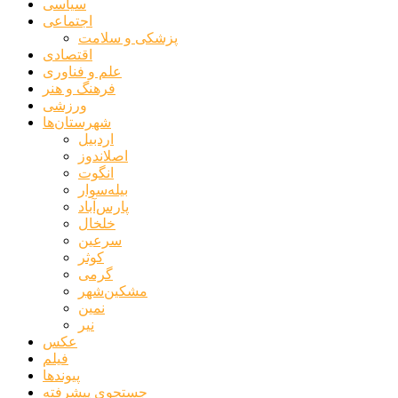
سیاسی
اجتماعی
پزشکی و سلامت
اقتصادی
علم و فناوری
فرهنگ و هنر
ورزشی
شهرستان‌ها
اردبیل
اصلاندوز
انگوت
بیله‌سوار
پارس‌آباد
خلخال
سرعین
کوثر
گرمی
مشکین‌شهر
نمین
نیر
عکس
فیلم
پیوندها
جستجوی پیشرفته