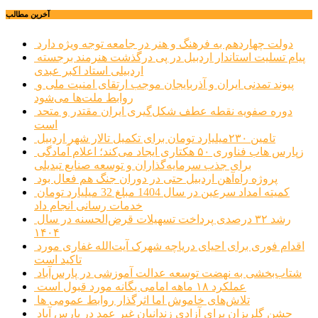
آخرین مطالب
دولت چهاردهم به فرهنگ و هنر در جامعه توجه ویژه دارد
پیام تسلیت استاندار اردبیل در پی درگذشت هنرمند برجسته
اردبیلی استاد اکبر عبدی
پیوند تمدنی ایران و آذربایجان موجب ارتقای امنیت ملی و
روابط ملت‌ها می‌شود
دوره صفویه نقطه عطف شکل‌گیری ایران مقتدر و متحد
است
تامین ۲۳۰میلیارد تومان برای تکمیل تالار شهر اردبیل
زپارس هاب فناوری ۵۰ هکتاری ایجاد می‌کند؛ اعلام آمادگی
برای جذب سرمایه‌گذاران و توسعه صنایع تبدیلی
پروژه راه‌آهن اردبیل حتی در دوران جنگ هم فعال بود
کمیته امداد سرعین در سال 1404 مبلغ 32 میلیارد تومان
خدمات رسانی انجام داد
رشد ۳۲ درصدی پرداخت تسهیلات قرض‌الحسنه در سال
۱۴۰۴
اقدام فوری برای احیای دریاچه شهرک آیت‌الله غفاری مورد
تاکید است
شتاب‌بخشی به نهضت توسعه عدالت آموزشی در پارس‌آباد
عملکرد ۱۸ ماهه امامی یگانه مورد قبول است
تلاش‌های خاموش اما اثرگذار روابط عمومی ها
جشن گلریزان برای آزادی زندانیان غیر عمد در پارس آباد