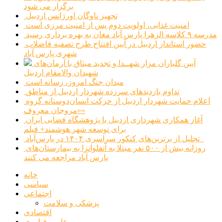
برگزار می شود
تجهیز ناوگان اورژانس اردبیل
امنیت غذایی، اولویت دوم پس از امنیت مرزی است
مدرسه ۹ کلاسه الزهرا پارس آباد مغان به بهره برداری رسید
حضور استاندار اردبیل در آیین افتتاح طرح تصفیه فاضلاب
شهری پارس آباد
آیین گلباران مزار شهــدا و تجدید میثاق با آرمان‌های
شهیدان والامقام اردبیل
میدان جنگ امروز، رسانه است
تداوم بازدیدهای سرزده شهردار اردبیل از مناطق
اعلام حمایت شهردار اردبیل از حرکت انسان‌دوستانه گروه
«مروجان معروف»
آغاز همکاری شهرداری اردبیل با پژوهشگاه فضایی ایران
برای توسعه شهر هوشمند+ فیلم
تجلیل از برترین‌های کنکور سراسری ۱۴۰۴ در پارس‌آباد
روزانه بیش از ۵۰۰ نفر مبتلا به آنفلوانزا به بیمارستان‌های
پارس آباد مراجعه می کنند
خانه
سیاسی
اجتماعی
پزشکی و سلامت
اقتصادی
علم و فناوری