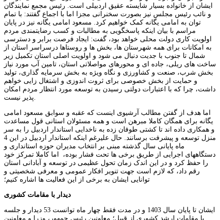
ایشان از خانواده بسیار شایسته عقیق اردبیلی است. رئیس مجمع نمایندگان
و نائب رئیس مجلس نیز بصورت سخنرانی مجزا اما با اجماع گفتند: با تمام
توان به امامی یگانه کمک خواهیم کرد. مسعود امامی یگانه نیز در پایان
مراسم با بیان اینکه پاسخگویی به مطالبات و کسب رضایتمندی مردم
اولویت کاری دولت محلی خواهد بود، گفت: ایجاد فرصت برابر و دسترسی
به امکانات برای همه شهرستان ها، بخش ها و روستاها درسراسر استان از
شمال تا جنوب با جدیت دنبال می شود و اولویت اصلی استان تکمیل زیر
ساخت های ریلی، جاده ای و محورهای مواصلاتی استان، تامین آب مورد نیاز
بخش شرب، صنعت و کشاورزی و نگاه ویژه به بخش سرمایه گذاری، تولید
و حمایت از بخش خصوصی برای ثروت اندوزی و اشتغال زایی خواهم
داشت، چرا که با اعتبارات دولتی رسیدن به توسعه مورد انتظار مردم امکان
پذیر نیست.
اما هدف از گفتن مطالب آرشیوی اینست که عقبه و سوابق مسعود امامی
یگانه برای همگان کاملا مبرهن است و همه مسئولان استانی قول مساعدت
و همکاری داده اند تا کشتی طوفان زده به ناخدایی استاندار اردبیل را به سر
منزل توسعه و پیشرفت برسانند. حال علیرغم اینکه استاندار اردبیل در این 4
ماه پایانی سال گذشته مبنی بر انتخاب مدیران حوزه استانداری و
دستگاههای اجرایی از طریق برخی ها تحت فشار بوده، اما کاملا تمرکز خود
را حفظ کرد و در این اندک زمان تحول عظیمی در توسعه و آبادانی استان
رقم داد، که لازم است جهت تنویر افکار عمومی و معرفی شخصیتی و
توانایی ایشان به برخی از این فعالیت ها اشاره کنیم؛
دیدار با مقامات کشوری
ایشان تا پایان سال 1403 و در مدت فقط چهار ماه توانست 53 دیدار و جلسه
با مقامات ارشد کشوری از قبیل؛ معاونین رئیس جمهور، وزرا و معاونین