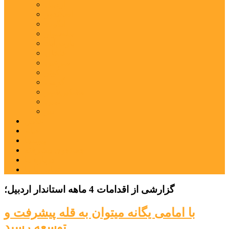
اردبیل
اصلاندوز
انگوت
بیله‌سوار
پارس‌آباد
خلخال
سرعین
کوثر
گرمی
مشکین‌شهر
نمین
نیر
عکس
فیلم
پیوندها
جستجوی پیشرفته
درباره ما
تماس با ما
گزارشی از اقدامات 4 ماهه استاندار اردبیل؛
با امامی یگانه میتوان به قله پیشرفت و
توسعه رسید