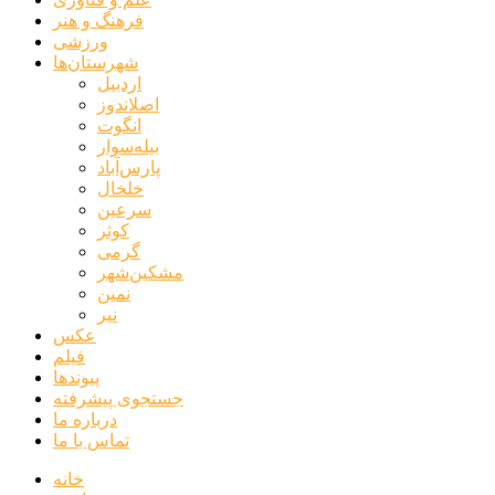
فرهنگ و هنر
ورزشی
شهرستان‌ها
اردبیل
اصلاندوز
انگوت
بیله‌سوار
پارس‌آباد
خلخال
سرعین
کوثر
گرمی
مشکین‌شهر
نمین
نیر
عکس
فیلم
پیوندها
جستجوی پیشرفته
درباره ما
تماس با ما
خانه