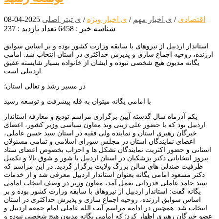
اقتصادی
/
ی اخبار مهم
/
ی اخبار ویژه
/
ی تیتر اصلی
2025-04-08
شناسه خبر : 6458
تعداد بازدید : 237
استاندار اردبیل از نیروهای با سابقه وزارت کشور بوده و بر اساس سوابق
ارزنده، روحیه اجماع سازی و پذیرش حداکثری در استان انتخاب شد. امامی
یگانه مدیون هیچ شخصی نبوده و ایشان از خانواده بسیار شایسته عقیق
اردبیلی است.
در مسیر رشد و تعالی استان؛
با امامی یگانه میتوان به قله پیشرفت و توسعه رسید
یکم آذرماه سال گذشته آیین برگزاری مراسم تودیع و معارفه استاندار
اردبیل بود که با حضور علی زینی وند معاون سیاسی وزیر کشور، اعضای
خبرگان رهبری استان و نماینده ولی فقیه در استان سید حسن عاملی،
اعضای نمایندگان استان در مجلس شورای اسلامی و تمامی مسئولان
استانی و حضور اکثریت نمایندگان تشکل ها و احزاب بخصوص اعضای ستاد
پیروز انتخاباتی دکتر پزشکیان در استان اردبیل با شور و شوق بالا و تکمیل
ظرفیت صندلی های سالن بزرگ ولایت برگزار گردید. در این مراسم که
دکتر مسعود امامی یگانه بعنوان استاندار اردبیل معرفی شد و از خدمات
سید حامد عاملی قدردانی بعمل آمد، معاون وزیر در وصف انتخاب امامی
یگانه گفت: استاندار اردبیل از نیروهای با سابقه وزارت کشور بوده و بر
اساس سوابق ارزنده، روحیه اجماع سازی و پذیرش حداکثری در استان
انتخاب شد. همچنین در ادامه مراسم آیت الله عاملی امام جمعه اردبیل و
عضو خبرگان رهبری اظهار کرد؛ که امامی یگانه مدیون هیچ شخصی نبوده و