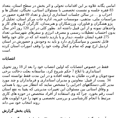
امامی یگانه علاوه بر این اقدامات تحولی و اثر بخش در سطح استان، بتعداد
83 فقره جلسه و نشست تخصصی با مسئولان استانی، نخبگان، تشکل ها و
احزاب و … در سالن جلسات استانداری اردبیل و تعداد 69 فقره حضور در
مراسمات ملی، مذهبی، موسسات خیریه، اداره جات مرکز استان، تجلیل از
پژو هشگران و فناوران، ورزشکاران و هنرمندان، کارگران گروه های کار و
واحدهای نمونه و از این قبیل داشته اند. بطور کلی در این 120 روز آخر سال
بدون احتساب تعطیلات رسمی و مصرف انرژی و سفرهای شهرستانی تعداد
275 فقره ایشان جلسه، دیدار و یا بازدید داشته اند که در جای خود واقعا
قابل تحسین و سپاسگزاری دارد و باید به وجودش و حضورش در استان
اردبیل ارج نهیم که نمام و کمال وقت خود را وقف امورات استان کرده
است.
انتصابات
فقط در خصوص انتصابات که اولین انتصاب خود را بعد از 18 روز تحویل
استانداری با ابلاغ 7 حکم شروع کرد، متاسفانه بعلت دخالت برخی
سودجویان و قدرت طلبان به وقفه افتاده و در این مدت فقط توانسته است
34 پست از قبیل: معاونین و مدیران استانداری و فرمانداران و چند مورد
مدیر کلی دستگاههای اجرایی را مشخص نمایند که انتظار می رود با همدلی
و وفاق استانی بین مسئولان این تغییرات مدیریتی که یقینا به نفع استان
است رقم بخورد. چرا که وی استفاده از افراد متخصص در حوزه های کاری
مرتبط با انجام کارشناسی و بررسی تخصصی و تعهد را جزء اولویت های
روند انتخاب خود می داند.
پایان بخش گزارش