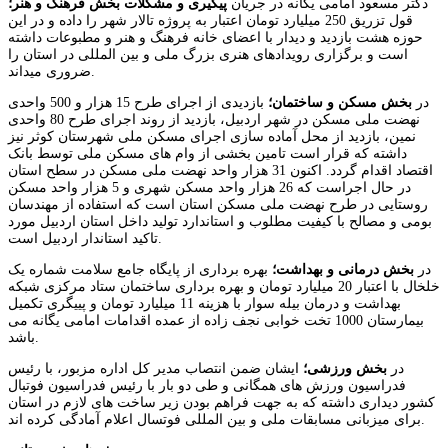
دکتر مسعود امامی یگانه در جریان
پیگیری و مشکلات بخش فرهنگ و هنر؛
قول تزریق 250 میلیارد تومان اعتبار به پروژه تالار شهر را داده و در این
حوزه هشت بازدید و دیدار با اعضای خانه فرهنگ و هنر و مطبوعات داشته
است و برگزاری رویدادهای هنری بزرگ ملی و بین المللی در استان را
ضروری میداند.
در
بخش مسکن و ساختمان؛
بازدیدی از اجرای طرح 15 هزار و 500 واحدی
نهضت ملی مسکن در شهر اردبیل، بازدید از روند اجرای طرح 80 واحدی
نمین، بازدید از محل آماده سازی اجرای مسکن ملی شهرستان کوثر نیز
داشته که قرار است تامین بخشی از وام های مسکن ملی توسط بانک
اقتصاد اقدام گردد. اکنون 31 هزار واحد نهضت ملی مسکن در سطح استان
در حال اجراست که 26 هزار واحد مسکن شهری و 5 هزار واحد مسکن
روستایی در طرح نهضت ملی مسکن استان است که استفاده از مهندسان
بومی و مصالح با کیفیت مطلوب و استاندارد تولید داخل استان اردبیل مورد
تاکید استاندار اردبیل است.
در
بخش درمانی و بهداشت؛
بهره برداری از پایگاه جامع سلامت شماره یک
خلخال با اعتبار 20 میلیارد تومان و بهره برداری ساختمان ستاد مرکزی شبکه
بهداشت و درمان بیله سوار با هزینه 11 میلیارد تومان و پییگری تکمیل
بیمارستان 1000 تخت خوابی نجف زاده از عمده اقدامات امامی یگانه می
باشد.
در
بخش ورزشی؛
ایشان ضمن انتصاب مدیر کل اداره مزبور، با رئیس
فدراسیون ورزش های همگانی و طی دو بار با رئیس فدراسیون فوتبال
کشور دیداری داشته که به جهت فراهم بودن زیر ساخت های لازم در استان
برای میزبانی مسابقات ملی و بین المللی فوتسال اعلام آمادگی کرده اند.