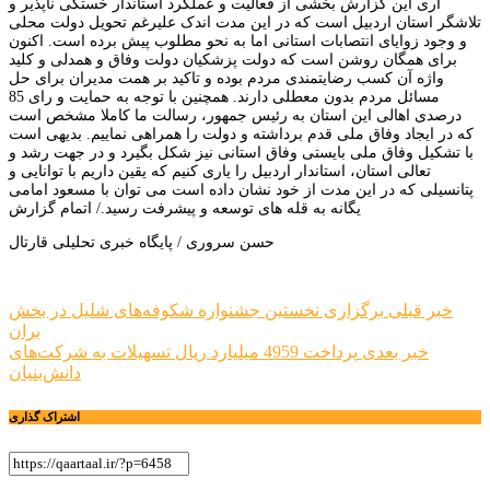
آری این گزارش بخشی از فعالیت و عملکرد استاندار خستگی ناپذیر و
تلاشگر استان اردبیل است که در این مدت اندک علیرغم تحویل دولت محلی
و وجود زوایای انتصابات استانی اما به نحو مطلوب پیش برده است. اکنون
برای همگان روشن است که دولت پزشکیان دولت وفاق و همدلی و کلید
واژه آن کسب رضایتمندی مردم بوده و تاکید بر همت مدیران برای حل
مسائل مردم بدون معطلی دارند. همچنین با توجه به حمایت و رای 85
درصدی اهالی این استان به رئیس جمهور، رسالت ما کاملا مشخص است
که در ایجاد وفاق ملی قدم برداشته و دولت را همراهی نماییم. بدیهی است
با تشکیل وفاق ملی بایستی وفاق استانی نیز شکل بگیرد و در جهت رشد و
تعالی استان، استاندار اردبیل را یاری کنیم که یقین داریم با توانایی و
پتانسیلی که در این مدت از خود نشان داده است می توان با مسعود امامی
یگانه به قله های توسعه و پیشرفت رسید./ اتمام گزارش
حسن سروری / پایگاه خبری تحلیلی قارتال
راهبری
خبر قبلی
برگزاری نخستین جشنواره شکوفه‌های شلیل در بخش
بران
نوشته
خبر بعدی
پرداخت 4959 میلیارد ریال تسهیلات به شرکت‌های
دانش‌بنیان
اشتراک گذاری