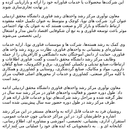
این شرکت‌ها محصولات یا خدمات فناورانه خود را ارائه و بازاریابی کرده و
در نهایت تجاری‌سازی شوند.
معاون نوآوری مرکز رشد واحدهای رشد فناوری دانشگاه محقق اردبیلی
عنوان کرد: شرکت های نوپا، کوچک و متوسط به عنوان تکمیل حلقه مفقوده
ارتباط دانشگاه و بازار کار و صنعت هستند که به عنوان یک نهاد اجتماعی
موثر باعث توسعه فناوری و به تبع آن شکوفایی اقتصاد دانش مدار و اشتغال
زایی تخصصی می‌شوند.
وی کمک به رشد هسته‌ها، شرکت ها و موسسات فناوری نوپا، ارایه خدمات
مشاوره‌ای و پشتیبانی به واحدهای فناوری، نظارت بر روند رشد واحد های
فناوری، حمایت از دانش آموختگان نخبه دانشگاهی و کارآفرینان را از جمله
وظایف مرکز رشد دانشگاه محقق دانست و گفت: فناوری اطلاعات و
ارتباطات،صنایع تبدیلی و تکمیلی کشاورزی، برق و الکترونیک، صنایع گیاهان
دارویی، مواد و مکانیک، صنایع گردشگری، روستایی و کشاورزی و همکاری
با کلیه مراکز صنعتی، کشاورزی و خدمات از محورهای اصلی فعالیت مرکز
رشد است.
معاون نوآوری مرکز رشد واحدهای فناوری دانشگاه محقق اردبیلی ادامه
داد: طول دوره حضور و فعالیت واحدهای فناور در مرکز رشد سه سال در
نظر گرفته شده و مراحل رشد شرکت‌های نوپا و خدمات قابل ارائه هم از
طرف مرکز رشد در طول دوره حضور سه سال پیش‌بینی شده است.
روشنیان فرد به خدمات قابل ارائه به واحدهای مستقر در این مرکز رشد
اشاره و خاطرنشان کرد: در این مراکز خدماتی چون خدمات عمومی،
استقرار، اداری، پشتیبانی، تخصصی، آموزشی و مشاوره ای، اطلاع رسانی،
کتابخانه ای و… به دانشجویانی که ایده های خود را عملیاتی می کنند ارائه