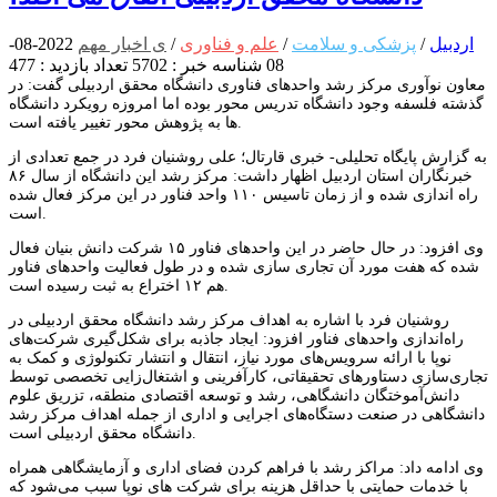
اردبیل
/
پزشکی و سلامت
/
علم و فناوری
/
ی اخبار مهم
2022-08-
08
شناسه خبر : 5702
تعداد بازدید : 477
معاون نوآوری مرکز رشد واحدهای فناوری دانشگاه محقق اردبیلی گفت: در
گذشته فلسفه وجود دانشگاه تدریس محور بوده اما امروزه رویکرد دانشگاه
ها به پژوهش محور تغییر یافته است.
به گزارش پایگاه تحلیلی- خبری قارتال؛ علی روشنیان فرد در جمع تعدادی از
خبرنگاران استان اردبیل اظهار داشت: مرکز رشد این دانشگاه از سال ۸۶
راه اندازی شده و از زمان تاسیس ۱۱۰ واحد فناور در این مرکز فعال شده
است.
وی افزود: در حال حاضر در این واحدهای فناور ۱۵ شرکت دانش بنیان فعال
شده که هفت مورد آن تجاری سازی شده و در طول فعالیت واحدهای فناور
هم ۱۲ اختراع به ثبت رسیده است.
روشنیان فرد با اشاره به اهداف مرکز رشد دانشگاه محقق اردبیلی در
راه‌اندازی واحدهای فناور افزود: ایجاد جاذبه برای شکل‌گیری شرکت‌های
نوپا با ارائه سرویس‌های مورد نیاز، انتقال و انتشار تکنولوژی و کمک به
تجاری‌سازی دستاورهای تحقیقاتی، کارآفرینی و اشتغال‌زایی تخصصی توسط
دانش‌آموختگان دانشگاهی، رشد و توسعه اقتصادی منطقه، تزریق علوم
دانشگاهی در صنعت دستگاه‌های اجرایی و اداری از جمله اهداف مرکز رشد
دانشگاه محقق اردبیلی است.
وی ادامه داد: مراکز رشد با فراهم کردن فضای اداری و آزمایشگاهی همراه
با خدمات حمایتی با حداقل هزینه برای شرکت های نوپا سبب می‌شود که