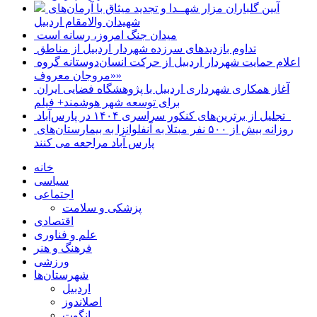
آیین گلباران مزار شهــدا و تجدید میثاق با آرمان‌های
شهیدان والامقام اردبیل
میدان جنگ امروز، رسانه است
تداوم بازدیدهای سرزده شهردار اردبیل از مناطق
اعلام حمایت شهردار اردبیل از حرکت انسان‌دوستانه گروه
«مروجان معروف»
آغاز همکاری شهرداری اردبیل با پژوهشگاه فضایی ایران
برای توسعه شهر هوشمند+ فیلم
تجلیل از برترین‌های کنکور سراسری ۱۴۰۴ در پارس‌آباد
روزانه بیش از ۵۰۰ نفر مبتلا به آنفلوانزا به بیمارستان‌های
پارس آباد مراجعه می کنند
خانه
سیاسی
اجتماعی
پزشکی و سلامت
اقتصادی
علم و فناوری
فرهنگ و هنر
ورزشی
شهرستان‌ها
اردبیل
اصلاندوز
انگوت