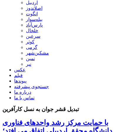
اردبیل
اصلاندوز
انگوت
بیله‌سوار
پارس‌آباد
خلخال
سرعین
کوثر
گرمی
مشکین‌شهر
نمین
نیر
عکس
فیلم
پیوندها
جستجوی پیشرفته
درباره ما
تماس با ما
تبدیل قشر جوان به نسل کارآفرین
با حمایت مرکز رشد واحدهای فناوری
دانشگاه محقق اردبیلی اتفاق می افتد؛