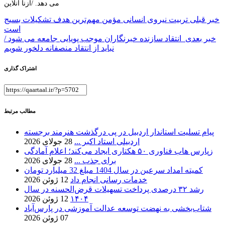
می دهد. /آزنا آنلاین
راهبری
خبر قبلی
تربیت نیروی انسانی مؤمن مهم‌ترین هدف تشکیلات بسیج
است
نوشته
خبر بعدی
انتقاد سازنده خبرنگاران موجب پویایی جامعه می شود /
نباید از انتقاد منصفانه دلخور شویم
اشتراک گذاری
مطالب مرتبط
پیام تسلیت استاندار اردبیل در پی درگذشت هنرمند برجسته
اردبیلی استاد اکبر ...
28 جولای 2026
زپارس هاب فناوری ۵۰ هکتاری ایجاد می‌کند؛ اعلام آمادگی
برای جذب ...
28 جولای 2026
کمیته امداد سرعین در سال 1404 مبلغ 32 میلیارد تومان
خدمات رسانی انجام داد
12 ژوئن 2026
رشد ۳۲ درصدی پرداخت تسهیلات قرض‌الحسنه در سال
۱۴۰۴
12 ژوئن 2026
شتاب‌بخشی به نهضت توسعه عدالت آموزشی در پارس‌آباد
07 ژوئن 2026