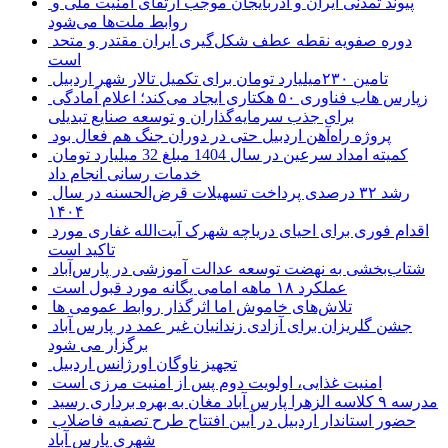
پیوند تمدنی ایران و آذربایجان موجب ارتقای امنیت ملی و
روابط ملت‌ها می‌شود
دوره صفویه نقطه عطف شکل‌گیری ایران مقتدر و متحد
است
تامین ۲۳۰میلیارد تومان برای تکمیل تالار شهر اردبیل
زپارس هاب فناوری ۵۰ هکتاری ایجاد می‌کند؛ اعلام آمادگی
برای جذب سرمایه‌گذاران و توسعه صنایع تبدیلی
پروژه راه‌آهن اردبیل حتی در دوران جنگ هم فعال بود
کمیته امداد سرعین در سال 1404 مبلغ 32 میلیارد تومان
خدمات رسانی انجام داد
رشد ۳۲ درصدی پرداخت تسهیلات قرض‌الحسنه در سال
۱۴۰۴
اقدام فوری برای احیای دریاچه شهرک آیت‌الله غفاری مورد
تاکید است
شتاب‌بخشی به نهضت توسعه عدالت آموزشی در پارس‌آباد
عملکرد ۱۸ ماهه امامی یگانه مورد قبول است
تلاش‌های خاموش اما اثرگذار روابط عمومی ها
جشن گلریزان برای آزادی زندانیان غیر عمد در پارس آباد
برگزار می شود
تجهیز ناوگان اورژانس اردبیل
امنیت غذایی، اولویت دوم پس از امنیت مرزی است
مدرسه ۹ کلاسه الزهرا پارس آباد مغان به بهره برداری رسید
حضور استاندار اردبیل در آیین افتتاح طرح تصفیه فاضلاب
شهری پارس آباد