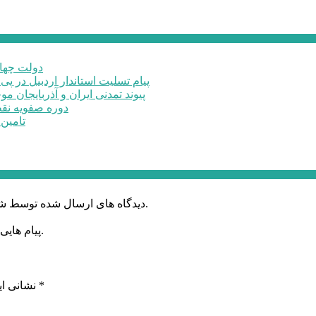
دولت چهار
پیام تسلیت استاندار اردبیل در پی
پیوند تمدنی ایران و آذربایجان 
دوره صفویه نق
تامین ۲۳۰میلیارد تومان برای تکمیل تالار شهر ارد
دیدگاه های ارسال شده توسط شما، پس از تایید توسط خبرگزاری الف در وب منتشر خواهد شد.
پیام هایی که به غیر از زبان فارسی یا غیر مرتبط باشد منتشر نخواهد شد.
*
بخش‌های موردنیاز علامت‌گذاری شده‌اند
نشانی ای