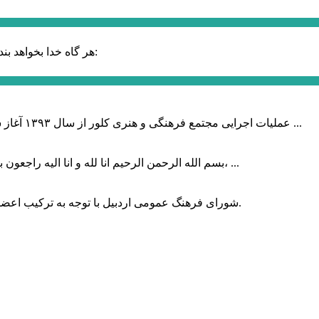
حضرت علی (ع):
هر گاه خدا بخواهد بند
عملیات اجرایی مجتمع فرهنگی و هنری کلور از سال ۱۳۹۳ آغاز شده بود که با عنایت وزیر فرهنگ و ارشاد اسلامی دولت چهاردهم و با ...
بسم الله الرحمن الرحیم انا لله و انا الیه راجعون با نهایت تاثر و تاسف باخبر شدیم هنرمند برجسته ایران و فرزند اردبیل، ...
شورای فرهنگ عمومی اردبیل با توجه به ترکیب اعضا و رویکرد عملیاتی، می‌تواند الگویی برای سایر استان‌های کشور باشد.