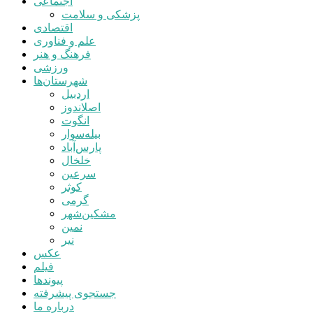
اجتماعی
پزشکی و سلامت
اقتصادی
علم و فناوری
فرهنگ و هنر
ورزشی
شهرستان‌ها
اردبیل
اصلاندوز
انگوت
بیله‌سوار
پارس‌آباد
خلخال
سرعین
کوثر
گرمی
مشکین‌شهر
نمین
نیر
عکس
فیلم
پیوندها
جستجوی پیشرفته
درباره ما