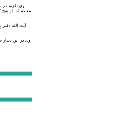
وی افزود:در س
معظم له، از هیچ 
آیت الله دکتر 
گفت: توجه به افراد آسیب پذیر و فراهم نمودن زمینه آسایش مردم ، حمایت از تولید و سرمایه گذاری سازمان تامین اجتماعی در سطح استان ضروری است.
وی در این دیدار 