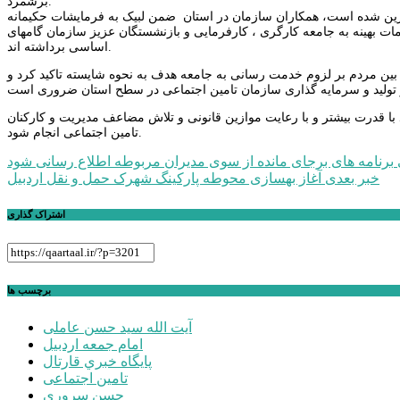
برشمرد.
ا» مزین شده است، همکاران سازمان در استان ضمن لبیک به فرمایشات حکیمانه
ت بهینه به جامعه کارگری ، کارفرمایی و بازنشستگان عزیز سازمان گامهای
اساسی برداشته اند.
در بین مردم بر لزوم خدمت رسانی به جامعه هدف به نحوه شایسته تاکید کرد و
با قدرت بیشتر و با رعایت موازین قانونی و تلاش مضاعف مدیریت و کارکنان
تامین اجتماعی انجام شود.
راهبری
برنامه‌ های برجای مانده از سوی مدیران مربوطه اطلاع رسانی شود
خبر بعدی
آغاز بهسازی محوطه پارکینگ شهرک حمل و نقل اردبیل
نوشته
اشتراک گذاری
برچسب ها
آیت الله سید حسن عاملی
امام جمعه اردبیل
پايگاه خبري قارتال
تامین اجتماعی
حسن سروری