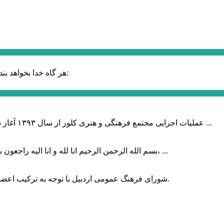
حضرت علی (ع):
هر گاه خدا بخواهد بند
عملیات اجرایی مجتمع فرهنگی و هنری کلور از سال ۱۳۹۳ آغاز شده بود که با عنایت وزیر فرهنگ و ارشاد اسلامی دولت چهاردهم و با ...
بسم الله الرحمن الرحیم انا لله و انا الیه راجعون با نهایت تاثر و تاسف باخبر شدیم هنرمند برجسته ایران و فرزند اردبیل، ...
شورای فرهنگ عمومی اردبیل با توجه به ترکیب اعضا و رویکرد عملیاتی، می‌تواند الگویی برای سایر استان‌های کشور باشد.