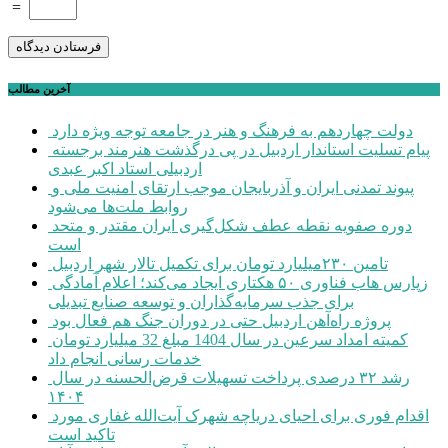
=
آخرین مطالب
دولت چهاردهم به فرهنگ و هنر در جامعه توجه ویژه دارد
پیام تسلیت استاندار اردبیل در پی درگذشت هنرمند برجسته
اردبیلی استاد اکبر عبدی
پیوند تمدنی ایران و آذربایجان موجب ارتقای امنیت ملی و
روابط ملت‌ها می‌شود
دوره صفویه نقطه عطف شکل‌گیری ایران مقتدر و متحد
است
تامین ۲۳۰میلیارد تومان برای تکمیل تالار شهر اردبیل
زپارس هاب فناوری ۵۰ هکتاری ایجاد می‌کند؛ اعلام آمادگی
برای جذب سرمایه‌گذاران و توسعه صنایع تبدیلی
پروژه راه‌آهن اردبیل حتی در دوران جنگ هم فعال بود
کمیته امداد سرعین در سال 1404 مبلغ 32 میلیارد تومان
خدمات رسانی انجام داد
رشد ۳۲ درصدی پرداخت تسهیلات قرض‌الحسنه در سال
۱۴۰۴
اقدام فوری برای احیای دریاچه شهرک آیت‌الله غفاری مورد
تاکید است