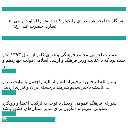
سخن روز
هر گاه خدا بخواهد بنده اي را خوار كند، دانش را از او دور می
حضرت علی (ع):
سازد.
اخبار ویژه
عملیات اجرایی مجتمع فرهنگی و هنری کلور از سال ۱۳۹۳ آغاز
شده بود که با عنایت وزیر فرهنگ و ارشاد اسلامی دولت چهاردهم و
با ...
ادامه ...
بسم الله الرحمن الرحیم انا لله و انا الیه راجعون با نهایت تاثر و
تاسف باخبر شدیم هنرمند برجسته ایران و فرزند اردبیل، ...
ادامه ...
شورای فرهنگ عمومی اردبیل با توجه به ترکیب اعضا و رویکرد
عملیاتی، می‌تواند الگویی برای سایر استان‌های کشور باشد.
ادامه ...