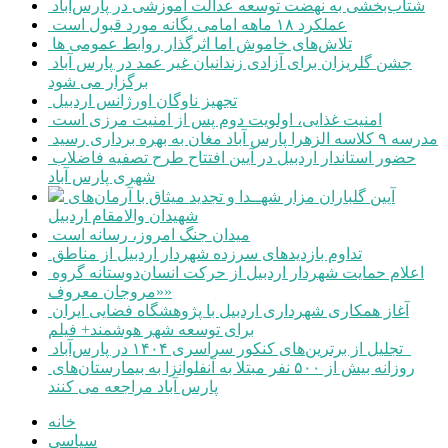
شتاب‌بخشی به نهضت توسعه عدالت آموزشی در پارس‌آباد
عملکرد ۱۸ ماهه امامی یگانه مورد قبول است
تلاش‌های خاموش اما اثرگذار روابط عمومی ها
جشن گلریزان برای آزادی زندانیان غیر عمد در پارس آباد
برگزار می شود
تجهیز ناوگان اورژانس اردبیل
امنیت غذایی، اولویت دوم پس از امنیت مرزی است
مدرسه ۹ کلاسه الزهرا پارس آباد مغان به بهره برداری رسید
حضور استاندار اردبیل در آیین افتتاح طرح تصفیه فاضلاب
شهری پارس آباد
آیین گلباران مزار شهــدا و تجدید میثاق با آرمان‌های
شهیدان والامقام اردبیل
میدان جنگ امروز، رسانه است
تداوم بازدیدهای سرزده شهردار اردبیل از مناطق
اعلام حمایت شهردار اردبیل از حرکت انسان‌دوستانه گروه
«مروجان معروف»
آغاز همکاری شهرداری اردبیل با پژوهشگاه فضایی ایران
برای توسعه شهر هوشمند+ فیلم
تجلیل از برترین‌های کنکور سراسری ۱۴۰۴ در پارس‌آباد
روزانه بیش از ۵۰۰ نفر مبتلا به آنفلوانزا به بیمارستان‌های
پارس آباد مراجعه می کنند
خانه
سیاسی