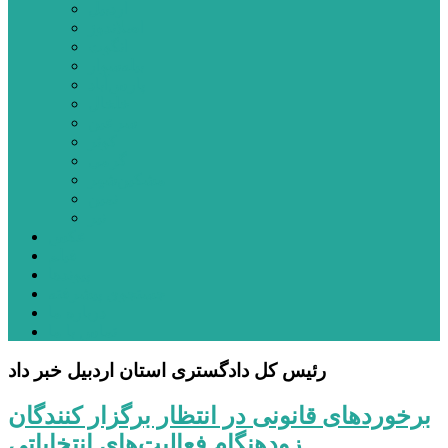
اردبیل
اصلاندوز
انگوت
بیله‌سوار
پارس‌آباد
خلخال
سرعین
کوثر
گرمی
مشکین‌شهر
نمین
نیر
عکس
فیلم
پیوندها
جستجوی پیشرفته
درباره ما
تماس با ما
رئیس کل دادگستری استان اردبیل خبر داد
برخوردهای قانونی در انتظار برگزار کنندگان
زودهنگام فعالیت‌های انتخاباتی