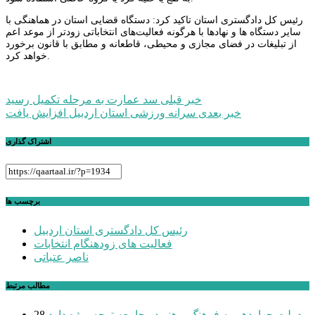
رئیس کل دادگستری استان تاکید کرد: دستگاه قضایی استان در هماهنگی با
سایر دستگاه ها و نهادها با هرگونه فعالیت‌های انتخاباتی زودتر از موعد اعم
از تبلیغات در فضای مجازی و محیطی، قاطعانه و مطابق با قانون برخورد
خواهد کرد.
راهبری
خبر قبلی
سد عمارت به مرحله تکمیل رسید
خبر بعدی
سرانه ورزشی استان اردبیل افزایش یافت
نوشته
اشتراک گذاری
برچسب ها
رئیس کل دادگستری استان اردبیل
فعالیت های زودهنگام انتخابات
ناصر عتباتی
مطالب مرتبط
دولت چهاردهم به فرهنگ و هنر در جامعه توجه ویژه دارد
28