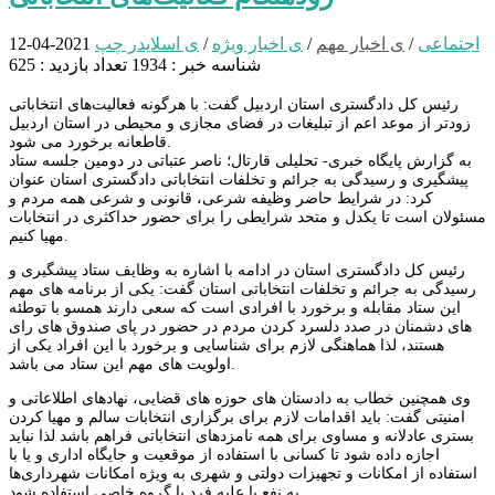
اجتماعی
/
ی اخبار مهم
/
ی اخبار ویژه
/
ی اسلایدر چپ
2021-04-12
شناسه خبر : 1934
تعداد بازدید : 625
رئیس کل دادگستری استان اردبیل گفت: با هرگونه فعالیت‌های انتخاباتی
زودتر از موعد اعم از تبلیغات در فضای مجازی و محیطی در استان اردبیل
قاطعانه برخورد می شود.
به گزارش پایگاه خبری- تحلیلی قارتال؛ ناصر عتباتی در دومین جلسه ستاد
پیشگیری و رسیدگی به جرائم و تخلفات انتخاباتی دادگستری استان عنوان
کرد: در شرایط حاضر وظیفه شرعی، قانونی و شرعی همه مردم و
مسئولان است تا یکدل و متحد شرایطی را برای حضور حداکثری در انتخابات
مهیا کنیم.
رئیس کل دادگستری استان در ادامه با اشاره به وظایف ستاد پیشگیری و
رسیدگی به جرائم و تخلفات انتخاباتی استان گفت: یکی از برنامه های مهم
این ستاد مقابله و برخورد با افرادی است که سعی دارند همسو با توطئه
های دشمنان در صدد دلسرد کردن مردم در حضور در پای صندوق های رای
هستند، لذا هماهنگی لازم برای شناسایی و برخورد با این افراد یکی از
اولویت های مهم این ستاد می باشد.
وی همچنین خطاب به دادستان های حوزه های قضایی، نهادهای اطلاعاتی و
امنیتی گفت: باید اقدامات لازم برای برگزاری انتخابات سالم و مهیا کردن
بستری عادلانه و مساوی برای همه نامزدهای انتخاباتی فراهم باشد لذا نباید
اجازه داده شود تا کسانی با استفاده از موقعیت و جایگاه اداری و یا با
استفاده از امکانات و تجهیزات دولتی و شهری به ویژه امکانات شهرداری‌ها
به نفع یا علیه فرد یا گروه خاصی استفاده شود.