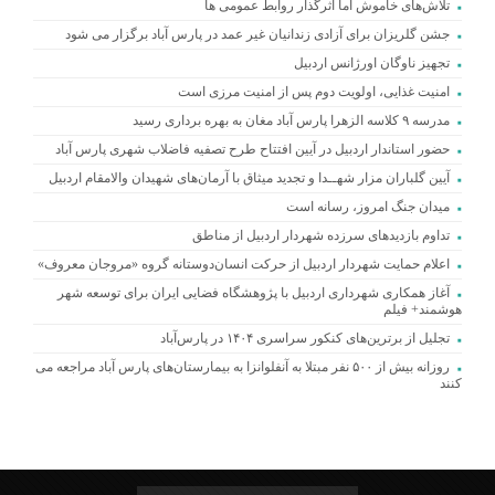
تلاش‌های خاموش اما اثرگذار روابط عمومی ها
جشن گلریزان برای آزادی زندانیان غیر عمد در پارس آباد برگزار می شود
تجهیز ناوگان اورژانس اردبیل
امنیت غذایی، اولویت دوم پس از امنیت مرزی است
مدرسه ۹ کلاسه الزهرا پارس آباد مغان به بهره برداری رسید
حضور استاندار اردبیل در آیین افتتاح طرح تصفیه فاضلاب شهری پارس آباد
آیین گلباران مزار شهــدا و تجدید میثاق با آرمان‌های شهیدان والامقام اردبیل
میدان جنگ امروز، رسانه است
تداوم بازدیدهای سرزده شهردار اردبیل از مناطق
اعلام حمایت شهردار اردبیل از حرکت انسان‌دوستانه گروه «مروجان معروف»
آغاز همکاری شهرداری اردبیل با پژوهشگاه فضایی ایران برای توسعه شهر
هوشمند+ فیلم
تجلیل از برترین‌های کنکور سراسری ۱۴۰۴ در پارس‌آباد
روزانه بیش از ۵۰۰ نفر مبتلا به آنفلوانزا به بیمارستان‌های پارس آباد مراجعه می
کنند