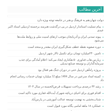
آخرین مطالب
دولت چهاردهم به فرهنگ و هنر در جامعه توجه ویژه دارد
پیام تسلیت استاندار اردبیل در پی درگذشت هنرمند برجسته اردبیلی استاد اکبر
عبدی
پیوند تمدنی ایران و آذربایجان موجب ارتقای امنیت ملی و روابط ملت‌ها
می‌شود
دوره صفویه نقطه عطف شکل‌گیری ایران مقتدر و متحد است
تامین ۲۳۰میلیارد تومان برای تکمیل تالار شهر اردبیل
زپارس هاب فناوری ۵۰ هکتاری ایجاد می‌کند؛ اعلام آمادگی برای جذب
سرمایه‌گذاران و توسعه صنایع تبدیلی
پروژه راه‌آهن اردبیل حتی در دوران جنگ هم فعال بود
کمیته امداد سرعین در سال 1404 مبلغ 32 میلیارد تومان خدمات رسانی انجام
داد
رشد ۳۲ درصدی پرداخت تسهیلات قرض‌الحسنه در سال ۱۴۰۴
اقدام فوری برای احیای دریاچه شهرک آیت‌الله غفاری مورد تاکید است
شتاب‌بخشی به نهضت توسعه عدالت آموزشی در پارس‌آباد
عملکرد ۱۸ ماهه امامی یگانه مورد قبول است