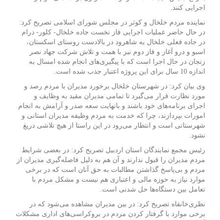
اجرایی کنند.
نماینده مردم خلخال و کوثر در مجلس شورای اسلامی تصریح کرد:
در حال حاضر عملیات اجرایی فاز نخست جاده خلخال- کلور- درام
در جاده فعلی خلخال به شاهرود در بالادست روستای اسکستان،
اسبو و درو آغاز و فاز دوم نیز با همت و تلاش شرکت جهاد نصر
زنجان در حال اجرا است که با پیگیری‌های انجام شده امسال به
اندازه 10 سال برای این پروژه اعتبار جذب شده است.
وی بیان کرد: در شهرستان خلخال برخورد مدیران با مردم رصد و
مورد نظارت قرار می‌گیرد تا تمامی مدیران مقید به وظایف و
اجرای برنامه‌های خود باشند و بانهایت سعه صدر و آرامش به انجام
امورات بپردازند، چرا که خدمت به مردم وظیفه مدیران استانی و
شهرستانی است و انتظار می‌رود در این راستا از هیچ تلاشی دریغ
نشود.
رئیس مجمع نمایندگان استان اردبیل تصریح کرد: در بعضی شرایط
مردم مدیران را قبول ندارند و آن هم به دلیل فاصله‌گیری مدیران از
مردم و بی‌پاسخ گذاشتن مطالبات به حق آنان است که در برخی
موارد نیاز به حوزه مالی و اعتباری هم نیست و مشکل مردم با
تعامل بین دستگاه‌ها حل شدنی است.
نظری‌خانقاه تصریح کرد: در بین مدیران مشاهده می‌شود که در
برخی موارد با گرفتار کردن مردم در بروکراسی‌های اداری مشکلات