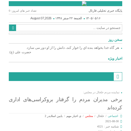
پایگاه خبری تحلیلی قارتال
تعداد خبر های امروز: 0
۱۴۰۵/۰۵/۱۶
الجمعة ۲۲ صفر ۱۴۴۸
August 07,2026
سخن روز
هر گاه خدا بخواهد بنده اي را خوار كند، دانش را از او دور می سازد.
حضرت علی (ع):
اخبار ویژه
نماینده مردم خلخال در مجلس:
برخی مدیران مردم را گرفتار بروکراسی‌های اداری
کرده‌اند
اجتماعی
/
خلخال
/
مجلس
/
ی اخبار مهم
/
یایین اسلایدر 2
2021-08-30
شناسه خبر : 4521