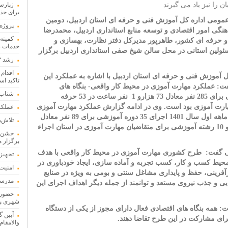
ن را نیز یاد می گیرند
برای جذب
 عمومی اداره کل آموزش فنی و حرفه ای استان اردبیل، دومین
پروژه 
گی امور اقتصادی و توسعه منابع استانداری اردبیل، محمدرضا
 حرفه ای کشور، طاهرپور مدیرکل دفتر نظارت، بهسازی و
خدمات ر
لین استانی در محل سالن شیخ صفی استانداری اردبیل برگزار
رشد ۳۲ درصدی پرداخت تسهیلات قرض‌الحسنه در سال ۱۴۰۴
اقدام 
آموزش فنی و حرفه ای استان اردبیل با اشاره به عملکرد این
تاکید ا
فت: عملکرد مهارت آموزی در محیط کار واقعی- بنگاه های
شتاب‌
اقتصادی در سال 1400 اجرای 109 دوره آموزشی برای 285 نفر معادل 73 هزارو 1 نفر ساعت در 53 حرفه
ضیان مهارت آموزی بود است. وی در ادامه گزارش عملکرد مهارت آموزی
عملکرد ۱۸ ماهه امامی یگانه 
در محیط کار واقعی- بنگاه های اقتصادی در سه ماهه اول سال 1401 اجرای 35 دوره آموزشی برای 89 نفر معادل
تلاش‌
23 هزارو 784 نفر ساعت در 24 حرفه آموزشی و 10 رشته آموزشی برای متقاضیان مهارت آموزی در استان اجراء
جشن گل
برگزار 
ی گفت:
طرح کشوری مهارت آموزی در محیط کار واقعی با هدف
تجهیز 
با محیط کسب و کار، کسب تجربه و آماده سازی، ایجاد خودباوری در
امنیت
فرینی، حفظ و پایداری مشاغل سنتی و بومی به ویژه در صنایع
مدرسه ۹ کلاسه الزهرا پارس آباد مغان به ب
ی و جذب نیروی مستعد و توانمند از جمله دیگر اهداف اجرای این
حضور ا
شهری پا
ت: همه بنگاه های اقتصادی فعال دارای مجوز از یکی از دستگاه
آیین گ
 برای مشارکت در این طرح تقاضا دهند.
والامقام