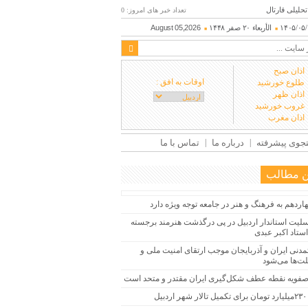
تحلیلی قارتال
تعداد خبر های امروز: 0
۱۴۰۵/۰۵
الأربعاء ۲۰ صفر ۱۴۴۸
August 05,2026
اذان صبح
اوقات به افق :
طلوع خورشید
اذان ظهر
غروب خورشید
اذان مغرب
وی پیشرفته
درباره ما
تماس با ما
ن مطالب
ردهم به فرهنگ و هنر در جامعه توجه ویژه دارد
تسلیت استاندار اردبیل در پی درگذشت هنرمند برجسته
استاد اکبر عبدی
تمدنی ایران و آذربایجان موجب ارتقای امنیت ملی و
لت‌ها می‌شود
صفویه نقطه عطف شکل‌گیری ایران مقتدر و متحد است
دبیل