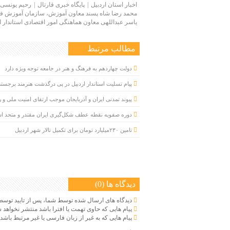
اخبار استان اردبیل
پایگاه خبری قارتال
رحیم یونسی
محمد رضا شاه پسند معاون آموزش، سازمان آموزش فن
یاسر عبداللهی معاون هماهنگی امور اقتصادی استاندار ا
مطالب مرتبط
دولت چهاردهم به فرهنگ و هنر در جامعه توجه ویژه دارد
پیام تسلیت استاندار اردبیل در پی درگذشت هنرمند برجسته ار
پیوند تمدنی ایران و آذربایجان موجب ارتقای امنیت ملی و 
دوره صفویه نقطه عطف شکل‌گیری ایران مقتدر و متحد 
تامین ۲۳۰میلیارد تومان برای تکمیل تالار شهر اردبیل
دیدگاه ها (0)
دیدگاه های ارسال شده توسط شما، پس از تایید توسط
پیام هایی که حاوی تهمت یا افترا باشد منتشر نخواهد 
پیام هایی که به غیر از زبان فارسی یا غیر مرتبط باشد