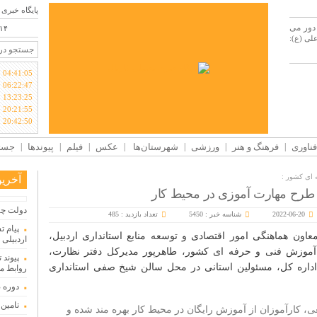
پایگاه خبری 
 دور می
/۱۴
ی (ع):
04:41:05
06:22:47
13:23:25
20:21:55
20:42:50
فناوری
فرهنگ و هنر
ورزشی
شهرستان‌ها
عکس
فیلم
پیوندها
جستج
 ای کشور :
آخری
ن طرح مهارت آموزی در محیط کار
دولت چها
2022-06-20
شناسه خبر : 5450
تعداد بازدید : 485
پیام 
ون هماهنگی امور اقتصادی و توسعه منابع استانداری اردبیل،
اردبیلی 
موزش فنی و حرفه ای کشور، طاهرپور مدیرکل دفتر نظارت،
پیوند 
اره کل، مسئولین استانی در محل سالن شیخ صفی استانداری
روابط م
دوره 
تامین ۲۳۰میلیارد تومان برای تکمیل تالار شهر ار
 کارآموزان از آموزش رایگان در محیط کار بهره مند شده و