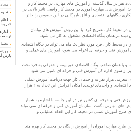
معاون هماهنگی امور اقتصادی استاندار اردبیل 285 نفر در سال گذشته از آموزش های مهارتی در محیط کار و
میدان
اد: آموزش های مهارت آموزی در محیط کار واقعی تاثیر بالایی در
تداوم 
کاری بنگاههای اقتصادی و اتاق بازرگانی در این خصوص را حائز
اعلام
«مروجا
زش در محیط کار ،تصریح کرد: با این روش آموزش های توامان
آغاز 
یده در همان بنگاه اقتصادی مشغول به کار می شود.
توسعه ش
تجلیل از
ر محیط کار ، فرد مورد نظر یک ماه می تواند در بنگاه اقتصادی
ی آموزش فنی و حرفه ای اعزام می شود، آموزش های عملی و
پارس آبا
ا و یا همان صاحب بنگاه اقتصادی حق بیمه و حقوقی به فرد تحت
یز از سوی اداره کل آموزش فنی و حرفه ای تامین می شود.
رای معرفی هزار نفر به واحدهای کار جهت دریافت آموزش عملی
افزود: در صورت همکاری اتاق اصناف و بنگاه‌های اقتصادی و واحدهای تولیدی امکان افزایش این تعداد به ۲ هزار
زش فنی و حرفه ای کشور نیز در این جلسه با اشاره به شمار
زش های مهارتی، گفت: سازمان آموزش فنی و حرفه ای نمی تواند
ای طرح آموزش عملی در محیط کار این اقدام عملیاتی و
ن طرح مهارت آموزان از آموزش رایگان در محیط کار بهره مند