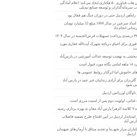
زپارس هاب فناوری ۵۰ هکتاری ایجاد می‌کند؛ اعلام آمادگی
 سرمایه‌گذاران و توسعه صنایع تبدیلی
راه‌آهن اردبیل حتی در دوران جنگ هم فعال بود
کمیته امداد سرعین در سال 1404 مبلغ 32 میلیارد تومان
سانی انجام داد
فوری برای احیای دریاچه شهرک آیت‌الله غفاری مورد
ست
بخشی به نهضت توسعه عدالت آموزشی در پارس‌آباد
مورد قبول است
های خاموش اما اثرگذار روابط عمومی ها
ریزان برای آزادی زندانیان غیر عمد در پارس آباد
می شود
ناوگان اورژانس اردبیل
 غذایی، اولویت دوم پس از امنیت مرزی است
هره برداری رسید
ستاندار اردبیل در آیین افتتاح طرح تصفیه فاضلاب
رس آباد
لباران مزار شهــدا و تجدید میثاق با آرمان‌های شهیدان
 اردبیل