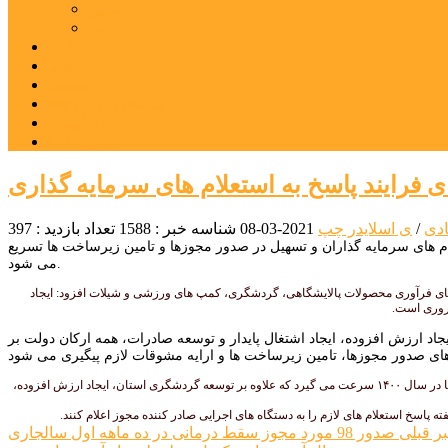
نمین
نیر
عکس
فیلم
پیوندها
جستجوی پیشرفته
درباره ما
تماس با ما
ای فرایند پاسخ به استعلام های سرمایه گذاری
ادی
/
ی اسلایدر چپ
2021-03-08
شناسه خبر : 1588
تعداد بازدید : 397
ام های سرمایه گذاران و تسهیل در صدور مجوزها و تامین زیرساخت ها تسریع
می شود.
های فرآوری محصولات پالایشگاهی، گردشگری، کمپ های ورزشی و شیلات افزود: ایجاد
روری است.
د ارزش افزوده، ایجاد اشتغال پایدار و توسعه صادرات، همه ارکان دولت بر
خلیلی اظهار کرد: با صدور مجوزها و واگذاری اراضی، شروع عملیات اجرایی طرح ها در سالجاری و بهره برداری آنها در سال ۱۴۰۰ سرعت می گیرد که علاوه بر توسعه گردشگری استان، ایجاد ارزش افزوده،
اسخ استعلام های لازم را به دستگاه های اجرایی صادر کننده مجوز اعلام کنند.
راهبری
ر قبلی
صدور 98 مورد مجوز سقط درمانی در ده ماهه اول سالجاری