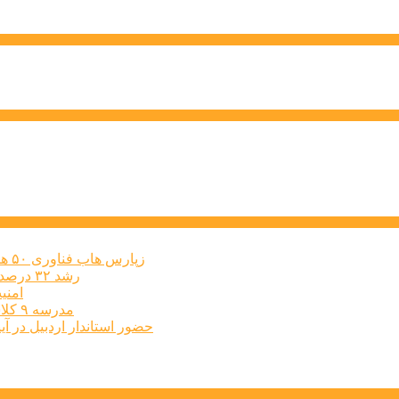
زپارس هاب فناوری ۵۰ هکتاری ایجاد می‌کند؛ اعلام آمادگی برای جذب ...
رشد ۳۲ درصدی پرداخت تسهیلات قرض‌الحسنه در سال ۱۴۰۴
امنی
مدرسه ۹ کلاسه الزهرا پارس آباد مغان به بهره برداری رسید
حضور استاندار اردبیل در آ