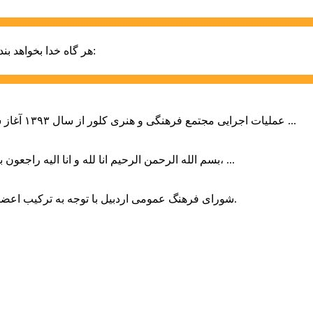
حضرت علی (ع):
هر گاه خدا بخواهد بند
عملیات اجرایی مجتمع فرهنگی و هنری کلور از سال ۱۳۹۳ آغاز شده بود که با عنایت وزیر فرهنگ و ارشاد اسلامی دولت چهاردهم و با ...
بسم الله الرحمن الرحیم انا لله و انا الیه راجعون با نهایت تاثر و تاسف باخبر شدیم هنرمند برجسته ایران و فرزند اردبیل، ...
شورای فرهنگ عمومی اردبیل با توجه به ترکیب اعضا و رویکرد عملیاتی، می‌تواند الگویی برای سایر استان‌های کشور باشد.