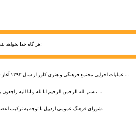
حضرت علی (ع):
هر گاه خدا بخواهد بند
عملیات اجرایی مجتمع فرهنگی و هنری کلور از سال ۱۳۹۳ آغاز شده بود که با عنایت وزیر فرهنگ و ارشاد اسلامی دولت چهاردهم و با ...
بسم الله الرحمن الرحیم انا لله و انا الیه راجعون با نهایت تاثر و تاسف باخبر شدیم هنرمند برجسته ایران و فرزند اردبیل، ...
شورای فرهنگ عمومی اردبیل با توجه به ترکیب اعضا و رویکرد عملیاتی، می‌تواند الگویی برای سایر استان‌های کشور باشد.