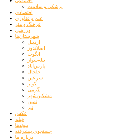
اجتماعی
پزشکی و سلامت
اقتصادی
علم و فناوری
فرهنگ و هنر
ورزشی
شهرستان‌ها
اردبیل
اصلاندوز
انگوت
بیله‌سوار
پارس‌آباد
خلخال
سرعین
کوثر
گرمی
مشکین‌شهر
نمین
نیر
عکس
فیلم
پیوندها
جستجوی پیشرفته
درباره ما