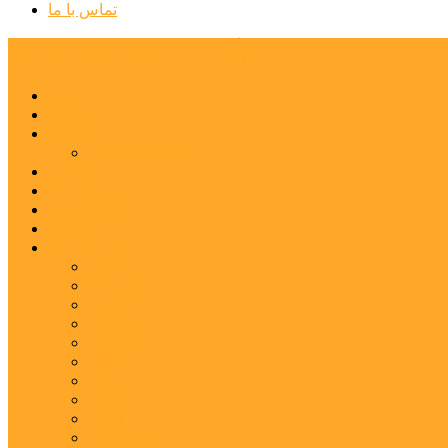
تماس با ما
پایگاه خبری تحلیلی قارتال
خانه
سیاسی
اجتماعی
پزشکی و سلامت
اقتصادی
علم و فناوری
فرهنگ و هنر
ورزشی
شهرستان‌ها
اردبیل
اصلاندوز
انگوت
بیله‌سوار
پارس‌آباد
خلخال
سرعین
کوثر
گرمی
مشکین‌شهر