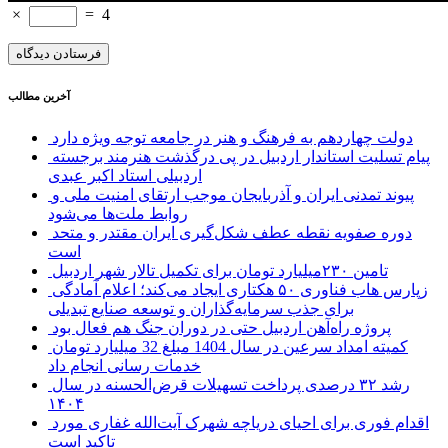
×
=
4
آخرین مطالب
دولت چهاردهم به فرهنگ و هنر در جامعه توجه ویژه دارد
پیام تسلیت استاندار اردبیل در پی درگذشت هنرمند برجسته
اردبیلی استاد اکبر عبدی
پیوند تمدنی ایران و آذربایجان موجب ارتقای امنیت ملی و
روابط ملت‌ها می‌شود
دوره صفویه نقطه عطف شکل‌گیری ایران مقتدر و متحد
است
تامین ۲۳۰میلیارد تومان برای تکمیل تالار شهر اردبیل
زپارس هاب فناوری ۵۰ هکتاری ایجاد می‌کند؛ اعلام آمادگی
برای جذب سرمایه‌گذاران و توسعه صنایع تبدیلی
پروژه راه‌آهن اردبیل حتی در دوران جنگ هم فعال بود
کمیته امداد سرعین در سال 1404 مبلغ 32 میلیارد تومان
خدمات رسانی انجام داد
رشد ۳۲ درصدی پرداخت تسهیلات قرض‌الحسنه در سال
۱۴۰۴
اقدام فوری برای احیای دریاچه شهرک آیت‌الله غفاری مورد
تاکید است