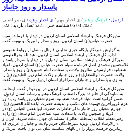
پاسدار و روز جانباز
اردبیل
/
فرهنگ و هنر
/
ی اخبار مهم
/
ی اخبار ویژه
/
ی تیتر اصلی
2022-03-06
شناسه خبر : 5221
تعداد بازدید : 522
مدیرکل فرهنگ و ارشاد اسلامی استان اردبیل در دیدار با فرمانده سپاه
حضرت عباس(ع) استان اردبیل، روز پاسدار را تبریک و تهنیت گفت.
به گزارش خبرنگار پایگاه خبری تحلیلی قارتال به نقل از روابط عمومی
اداره کل فرهنگ و ارشاد اسلامی استان اردبیل، عبدالله بحرالعلومی
مدیرکل فرهنگ و ارشاد اسلامی استان اردبیل با در دیدار با سردار پاسدار
غلامحسین محمدی اصل فرمانده سپاه حضرت عباس(ع) استان اردبیل، اعیاد
شعبانیه، فرارسیدن سالروز ولادت با سعادت امام حسین(ع) و روز پاسدار،
ولادت حضرت ابوالفضل(ع) و روز جانباز و ولادت امام زین العابدین (ع) را
به وی و پاسداران و جانبازان سرافراز استان اردبیل تبریک و تهنیت گفت.
مدیرکل فرهنگ و ارشاد اسلامی استان اردبیل در این دیدار گفت: اینجانب
به نمایندگی از خانواده بزرگ اصحاب فرهنگ وهنر و رسانه استان اردبیل،
ضمن گرامیداشت اعیاد فرخنده شعبانیه، سوم شعبان روز پاسدار، یادآور
عزم غرورآفرین فهمیده های مکتب و اندیشه حضرت اباعبدالله الحسین (ع)،
چهارم شعبان روز جانباز تذکر خاطرات حضرت ابوالفضل العباس (ع) در
کربلا و همچنین ولادت با سعادت سیدالساجدین امام سجاد (ع) را به
رهبرمعظم انقلاب (مدظله العالی)، مسلمانان جهان، ملت شریف ایران و
دارالارشاد اردبیل بویژه سبزجامگان حریم ولایت و جانبازان عزیزی که
زیباترین فرصت پرواز را در بالهای شکسته شان می توان یافت، تبریک و