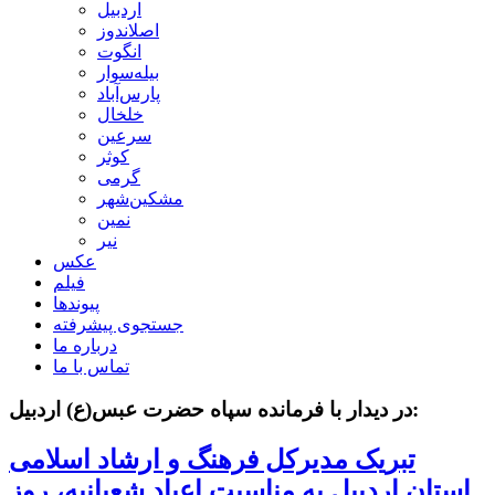
اردبیل
اصلاندوز
انگوت
بیله‌سوار
پارس‌آباد
خلخال
سرعین
کوثر
گرمی
مشکین‌شهر
نمین
نیر
عکس
فیلم
پیوندها
جستجوی پیشرفته
درباره ما
تماس با ما
در دیدار با فرمانده سپاه حضرت عبس(ع) اردبیل:
تبریک مدیرکل فرهنگ و ارشاد اسلامی
استان اردبیل به مناسبت اعیاد شعبانیه، روز