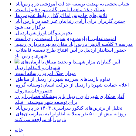
شتاب‌بخشی به نهضت توسعه عدالت آموزشی در پارس‌آباد
عملکرد ۱۸ ماهه امامی یگانه مورد قبول است
تلاش‌های خاموش اما اثرگذار روابط عمومی ها
جشن گلریزان برای آزادی زندانیان غیر عمد در پارس آباد
برگزار می شود
تجهیز ناوگان اورژانس اردبیل
امنیت غذایی، اولویت دوم پس از امنیت مرزی است
مدرسه ۹ کلاسه الزهرا پارس آباد مغان به بهره برداری رسید
حضور استاندار اردبیل در آیین افتتاح طرح تصفیه فاضلاب
شهری پارس آباد
آیین گلباران مزار شهــدا و تجدید میثاق با آرمان‌های
شهیدان والامقام اردبیل
میدان جنگ امروز، رسانه است
تداوم بازدیدهای سرزده شهردار اردبیل از مناطق
اعلام حمایت شهردار اردبیل از حرکت انسان‌دوستانه گروه
«مروجان معروف»
آغاز همکاری شهرداری اردبیل با پژوهشگاه فضایی ایران
برای توسعه شهر هوشمند+ فیلم
تجلیل از برترین‌های کنکور سراسری ۱۴۰۴ در پارس‌آباد
روزانه بیش از ۵۰۰ نفر مبتلا به آنفلوانزا به بیمارستان‌های
پارس آباد مراجعه می کنند
خانه
سیاسی