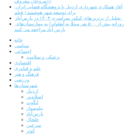
«مروجان معروف»
آغاز همکاری شهرداری اردبیل با پژوهشگاه فضایی ایران
برای توسعه شهر هوشمند+ فیلم
تجلیل از برترین‌های کنکور سراسری ۱۴۰۴ در پارس‌آباد
روزانه بیش از ۵۰۰ نفر مبتلا به آنفلوانزا به بیمارستان‌های
پارس آباد مراجعه می کنند
خانه
سیاسی
اجتماعی
پزشکی و سلامت
اقتصادی
علم و فناوری
فرهنگ و هنر
ورزشی
شهرستان‌ها
اردبیل
اصلاندوز
انگوت
بیله‌سوار
پارس‌آباد
خلخال
سرعین
کوثر