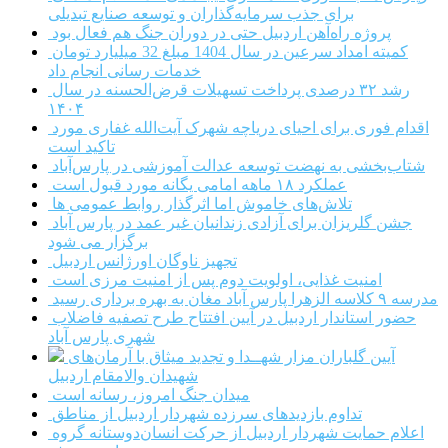
برای جذب سرمایه‌گذاران و توسعه صنایع تبدیلی
پروژه راه‌آهن اردبیل حتی در دوران جنگ هم فعال بود
کمیته امداد سرعین در سال 1404 مبلغ 32 میلیارد تومان
خدمات رسانی انجام داد
رشد ۳۲ درصدی پرداخت تسهیلات قرض‌الحسنه در سال
۱۴۰۴
اقدام فوری برای احیای دریاچه شهرک آیت‌الله غفاری مورد
تاکید است
شتاب‌بخشی به نهضت توسعه عدالت آموزشی در پارس‌آباد
عملکرد ۱۸ ماهه امامی یگانه مورد قبول است
تلاش‌های خاموش اما اثرگذار روابط عمومی ها
جشن گلریزان برای آزادی زندانیان غیر عمد در پارس آباد
برگزار می شود
تجهیز ناوگان اورژانس اردبیل
امنیت غذایی، اولویت دوم پس از امنیت مرزی است
مدرسه ۹ کلاسه الزهرا پارس آباد مغان به بهره برداری رسید
حضور استاندار اردبیل در آیین افتتاح طرح تصفیه فاضلاب
شهری پارس آباد
آیین گلباران مزار شهــدا و تجدید میثاق با آرمان‌های
شهیدان والامقام اردبیل
میدان جنگ امروز، رسانه است
تداوم بازدیدهای سرزده شهردار اردبیل از مناطق
اعلام حمایت شهردار اردبیل از حرکت انسان‌دوستانه گروه