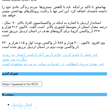
بهنامجو با تاکید بر اینکه باید با کاهش بستری‌ها مردم زندگی عادی خود را
داشته باشندف اضافه کرد: این امر تنها با رعایت پروتکل‌های بهداشتی میسر
خواهد شد.
استاندار اردبیل با اشاره به اینکه در واکسیناسیون افراد بالای ۷۰ سال ،
درصد معدل استان از متوسط کشوری بالاتر است گفت: تاکنون ۴۱۶ هزار و
۴۲۷ دُز واکسن کرونا برای گروه‌های هدف در استان اردبیل تزریق شده
است.
وی افزود: تاکنون ۳۰۰ هزار و ۹۸۷ دُز واکسن نوبت اول و ۱۱۵ هزار و ۴۴۰
دُز واکسن نوبت دوم در استان اردبیل تزریق شده است.
راهبری
خبر قبلی
4 بانده کردن جاده پارس آباد با تامین اعتبار به زودی
پیگیری می شود
نوشته
خبر بعدی
نیروی انتظامی در خدمات‌رسانی به مردم پیشقدم است
اشتراک گذاری
برچسب ها
اخبار راردبیل