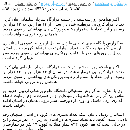
پزشکی و سلامت
/
ی اخبار مهم
/
ی اخبار ویژه
/
ی تیتر اصلی
2021-
08-31
شناسه خبر : 4533
تعداد بازدید : 438
اکبر بهنامجو روز سه‌شنبه در جلسه قرارگاه سردار سلیمانی بیان کرد:
تعداد افراد کرونایی قرنطینه شده در استان از ۱۴ هزار تن به ۱۲ هزار تن
رسیده و این تعداد با استمرار رعایت پروتکل های بهداشتی از سوی مردم
همچنان روند نزولی خواهد داشت .
به گزارش پایگاه خبری تحلیلی قارتال به نقل از روابط عمومی استانداری
اردبیل اکبر بهنامجو گفت: تعداد بیماران تحت قرنطینه‌کووید.۱۹ در استان
اردبیل در روزهای اخیر با رعایت پروتکل‌های بهداشتی از سوی مردم سیر
نزولی گرفته است.
اکبر بهنامجو روز سه‌شنبه در جلسه قرارگاه سردار سلیمانی بیان کرد:
تعداد افراد کرونایی قرنطینه شده در استان از ۱۴ هزار تن به ۱۲ هزار تن
رسیده و این تعداد با استمرار رعایت پروتکل های بهداشتی از سوی مردم
همچنان روند نزولی خواهد داشت .
وی با اشاره به گزارش مسئولان دانشگاه علوم پزشکی اردبیل افزود: بر
اساس این گزارش به قله پیک رسیده‌ایم و در صورت تداوم رعایت فاصله
گذاری، زدن ماسک و دوری از دورهمی سیر نزولی همنان در استان ادامه
خواهد داشت.
استاندار اردبیل با بیان اینکه تعداد بستری های کرونا در استان همچنان رقم
بالایی است، گفت: باید تعداد بستری‌ها در استان به زیر ۱۰۰ نفر برسد و این
در حالی است که هم اکنون ۸۴۳ بیمار مبتلا به کووید.۱۹ نفر در بیمارستان
های استان بستری هستند.