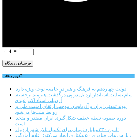
+
4
=
آخرین مطالب
دولت چهاردهم به فرهنگ و هنر در جامعه توجه ویژه دارد
پیام تسلیت استاندار اردبیل در پی درگذشت هنرمند برجسته
اردبیلی استاد اکبر عبدی
پیوند تمدنی ایران و آذربایجان موجب ارتقای امنیت ملی و
روابط ملت‌ها می‌شود
دوره صفویه نقطه عطف شکل‌گیری ایران مقتدر و متحد
است
تامین ۲۳۰میلیارد تومان برای تکمیل تالار شهر اردبیل
زپارس هاب فناوری ۵۰ هکتاری ایجاد می‌کند؛ اعلام آمادگی