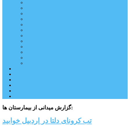
اردبیل
اصلاندوز
انگوت
بیله‌سوار
پارس‌آباد
خلخال
سرعین
کوثر
گرمی
مشکین‌شهر
نمین
نیر
عکس
فیلم
پیوندها
جستجوی پیشرفته
درباره ما
تماس با ما
گزارش میدانی از بیمارستان ها:
تب کرونای دلتا در اردبیل خوابید