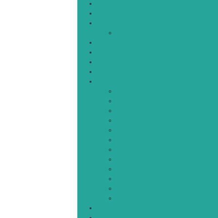
خانه
سیاسی
اجتماعی
پزشکی و سلامت
اقتصادی
علم و فناوری
فرهنگ و هنر
ورزشی
شهرستان‌ها
اردبیل
اصلاندوز
انگوت
بیله‌سوار
پارس‌آباد
خلخال
سرعین
کوثر
گرمی
مشکین‌شهر
نمین
نیر
عکس
فیلم