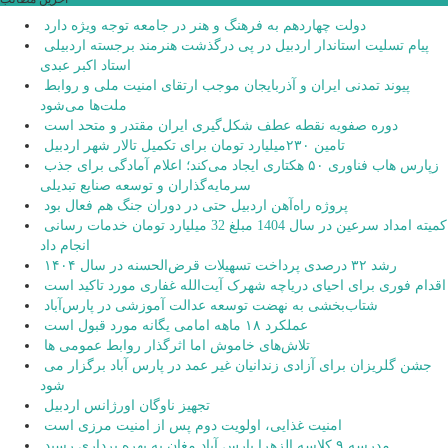
دولت چهاردهم به فرهنگ و هنر در جامعه توجه ویژه دارد
پیام تسلیت استاندار اردبیل در پی درگذشت هنرمند برجسته اردبیلی
استاد اکبر عبدی
پیوند تمدنی ایران و آذربایجان موجب ارتقای امنیت ملی و روابط
ملت‌ها می‌شود
دوره صفویه نقطه عطف شکل‌گیری ایران مقتدر و متحد است
تامین ۲۳۰میلیارد تومان برای تکمیل تالار شهر اردبیل
زپارس هاب فناوری ۵۰ هکتاری ایجاد می‌کند؛ اعلام آمادگی برای جذب
سرمایه‌گذاران و توسعه صنایع تبدیلی
پروژه راه‌آهن اردبیل حتی در دوران جنگ هم فعال بود
کمیته امداد سرعین در سال 1404 مبلغ 32 میلیارد تومان خدمات رسانی
انجام داد
رشد ۳۲ درصدی پرداخت تسهیلات قرض‌الحسنه در سال ۱۴۰۴
اقدام فوری برای احیای دریاچه شهرک آیت‌الله غفاری مورد تاکید است
شتاب‌بخشی به نهضت توسعه عدالت آموزشی در پارس‌آباد
عملکرد ۱۸ ماهه امامی یگانه مورد قبول است
تلاش‌های خاموش اما اثرگذار روابط عمومی ها
جشن گلریزان برای آزادی زندانیان غیر عمد در پارس آباد برگزار می
شود
تجهیز ناوگان اورژانس اردبیل
امنیت غذایی، اولویت دوم پس از امنیت مرزی است
مدرسه ۹ کلاسه الزهرا پارس آباد مغان به بهره برداری رسید