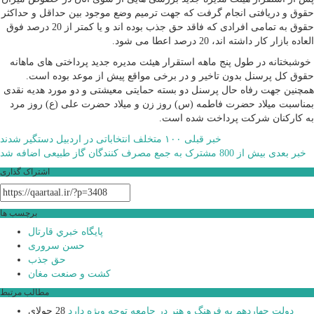
حقوق و دریافتی انجام گرفت که جهت ترمیم وضع موجود بین حداقل و حداکثر
حقوق به تمامی افرادی که فاقد حق جذب بوده اند و یا کمتر از 20 درصد فوق
العاده بازار کار داشته اند، 20 درصد اعطا می شود.
خوشبختانه در طول پنج ماهه استقرار هیئت مدیره جدید پرداختی های ماهانه
حقوق کل پرسنل بدون تاخیر و در برخی مواقع پیش از موعد بوده است.
همچنین جهت رفاه حال پرسنل دو بسته حمایتی معیشتی و دو مورد هدیه نقدی
بمناسبت میلاد حضرت فاطمه (س) روز زن و میلاد حضرت علی (ع) روز مرد
به کارکنان شرکت پرداخت شده است.
راهبری
خبر قبلی
۱۰۰ متخلف انتخاباتی در اردبیل دستگیر شدند
خبر بعدی
بیش از 800 مشترک به جمع مصرف کنندگان گاز طبیعی اضافه شد
نوشته
اشتراک گذاری
برچسب ها
پايگاه خبري قارتال
حسن سروری
حق جذب
کشت و صنعت مغان
مطالب مرتبط
دولت چهاردهم به فرهنگ و هنر در جامعه توجه ویژه دارد
28 جولای