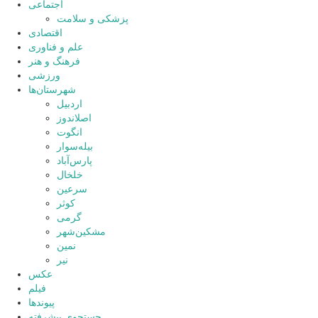
اجتماعی
پزشکی و سلامت
اقتصادی
علم و فناوری
فرهنگ و هنر
ورزشی
شهرستان‌ها
اردبیل
اصلاندوز
انگوت
بیله‌سوار
پارس‌آباد
خلخال
سرعین
کوثر
گرمی
مشکین‌شهر
نمین
نیر
عکس
فیلم
پیوندها
جستجوی پیشرفته