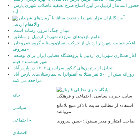
حضور استاندار اردبیل در آیین افتتاح طرح تصفیه فاضلاب شهری پارس
آباد
آیین گلباران مزار شهــدا و تجدید میثاق با آرمان‌های شهیدان
والامقام اردبیل
میدان جنگ امروز، رسانه است
تداوم بازدیدهای سرزده شهردار اردبیل از مناطق
اعلام حمایت شهردار اردبیل از حرکت انسان‌دوستانه گروه «مروجان
معروف»
آغاز همکاری شهرداری اردبیل با پژوهشگاه فضایی ایران برای توسعه
شهر هوشمند+ فیلم
تجلیل از برترین‌های کنکور سراسری ۱۴۰۴ در پارس‌آباد
روزانه بیش از ۵۰۰ نفر مبتلا به آنفلوانزا به بیمارستان‌های پارس آباد
مراجعه می کنند
خانه
سایت خبری، سیاسی، اجتماعی و فرهنگی
استفاده از مطالب سایت با ذکر منبع بلامانع
سیاسی
می‌باشد.
اجتماعی
صاحب امتیاز و مدیر مسئول: حسن سروری
اقتصادی