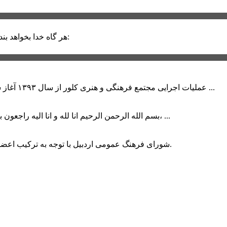
حضرت علی (ع):
هر گاه خدا بخواهد بند
عملیات اجرایی مجتمع فرهنگی و هنری کلور از سال ۱۳۹۳ آغاز شده بود که با عنایت وزیر فرهنگ و ارشاد اسلامی دولت چهاردهم و با ...
بسم الله الرحمن الرحیم انا لله و انا الیه راجعون با نهایت تاثر و تاسف باخبر شدیم هنرمند برجسته ایران و فرزند اردبیل، ...
شورای فرهنگ عمومی اردبیل با توجه به ترکیب اعضا و رویکرد عملیاتی، می‌تواند الگویی برای سایر استان‌های کشور باشد.