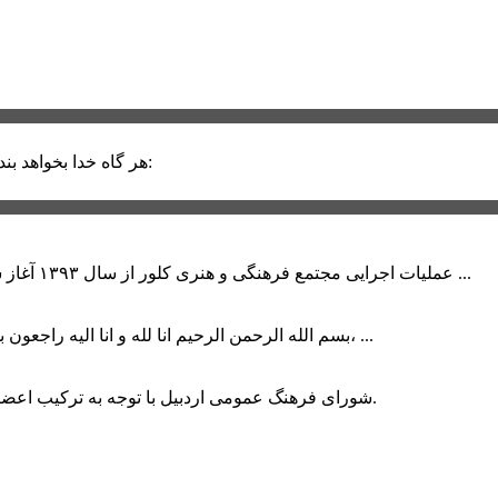
حضرت علی (ع):
هر گاه خدا بخواهد بند
عملیات اجرایی مجتمع فرهنگی و هنری کلور از سال ۱۳۹۳ آغاز شده بود که با عنایت وزیر فرهنگ و ارشاد اسلامی دولت چهاردهم و با ...
بسم الله الرحمن الرحیم انا لله و انا الیه راجعون با نهایت تاثر و تاسف باخبر شدیم هنرمند برجسته ایران و فرزند اردبیل، ...
شورای فرهنگ عمومی اردبیل با توجه به ترکیب اعضا و رویکرد عملیاتی، می‌تواند الگویی برای سایر استان‌های کشور باشد.