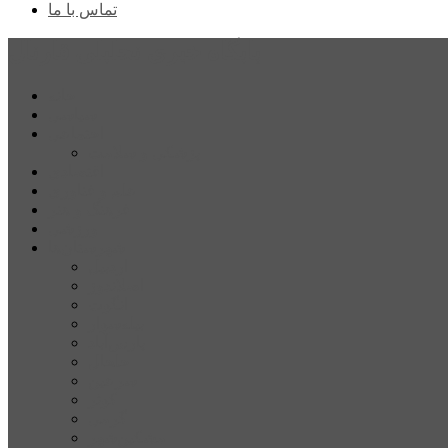
تماس با ما
پایگاه خبری تحلیلی قارتال
خانه
سیاسی
اجتماعی
پزشکی و سلامت
اقتصادی
علم و فناوری
فرهنگ و هنر
ورزشی
شهرستان‌ها
اردبیل
اصلاندوز
انگوت
بیله‌سوار
پارس‌آباد
خلخال
سرعین
کوثر
گرمی
مشکین‌شهر