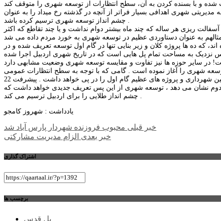
دیریتی شهری اهدافی بسیار فراتر از آنچه در گذشته رخ میداد را به عنوان
چشم انداز توسعه شهری ترسیم کرده باشد .
آسفالت ریزی هر ساله که چند ماه بیشتر دوام نداشت و یا چند تقاطع که اکثر
د، که ده ها پروژه کلان و زیر بنایی تنها در گام اول توسعه تعریف شده و در
 نزدیک به مساحت تمام پل هایی است که در تاریخ شهری اردبیل اجرا شده
عه شهری را آغاز نموده است . گامی که با توجه به سطح انتظارات عمومی
از شهرداری در نتیجه اجرای پروژه های گام اول ، نتایجی فراتر از محصور شدن در وظایف روتین شهرداری و پروژه های عظیم گام اول را در پی خواهد داشت . پیشرفت 22
نوان یکی از پروژه های آغاز گام دوم نشان می دهد ، توسعه شهری از این پس تعریف جدیدی خواهد داشت که
چشم انداز طلایی را برای اردبیل ترسیم می کند .
یادداشت : شهروز کامجو
راهبری
خبر قبلی
محبوب فروزنده شهردار پارس آباد شد
خبر بعدی
الزام مدیریت مشارکتی
نوشته
اشتراک گذاری
برچسب ها
پل قدس