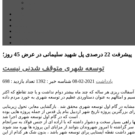
نمین
نیر
عکس
فیلم
پیوندها
جستجوی پیشرفته
درباره ما
تماس با ما
پیشرفت 22 درصدی پل شهید سلیمانی در عرض 45 روز؛
توسعه شهری متوقف شدنی نیست
یادداشت
2021-02-08
شناسه خبر : 1392
تعداد بازدید : 698
آسفالت ریزی هر ساله که چند ماه بیشتر دوام نداشت و یا چند تقاطع که اکثر
 مشابه در گام اول توسعه شهری محقق شد . بازگشایی معابر، تحول زیربنایی
ای بزرگترین پروژه تاریخ شهر اردبیل بنام پل قدس از جمله پروژه هایی بوده
است که در گام اول توسعه شهری اجرا شد .
ها راهی بسیار سخت و دشوار داشته که با اراده ای از جنس فولاد به سرانجام
هر داشت نقطه ایستایی برای توسعه شهر باشد ، بدون شک هر کدام از این