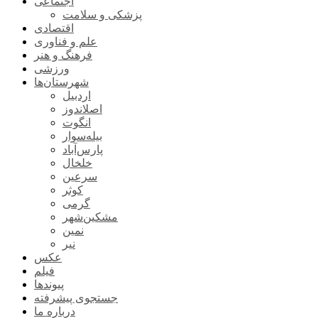
اجتماعی
پزشکی و سلامت
اقتصادی
علم و فناوری
فرهنگ و هنر
ورزشی
شهرستان‌ها
اردبیل
اصلاندوز
انگوت
بیله‌سوار
پارس‌آباد
خلخال
سرعین
کوثر
گرمی
مشکین‌شهر
نمین
نیر
عکس
فیلم
پیوندها
جستجوی پیشرفته
درباره ما