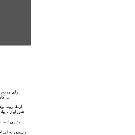
رای مردم ا
کارشناسان به جانمایی و اجرای آن ایراداتی را وارد میدانند یا راه اندازی تاکسی بیسیم و امثالهم به عنوان دستاوردی عظیم در توسعه شهری به خورد مردم داده ...
ارتقا روند ت
شورابیل ، پیا
بدیهی است ک
رسیدن به اهدا