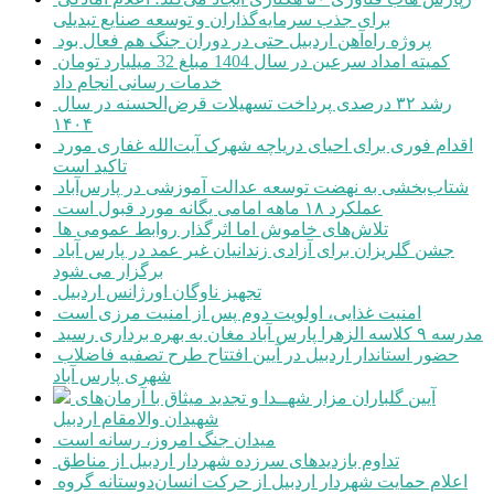
برای جذب سرمایه‌گذاران و توسعه صنایع تبدیلی
پروژه راه‌آهن اردبیل حتی در دوران جنگ هم فعال بود
کمیته امداد سرعین در سال 1404 مبلغ 32 میلیارد تومان
خدمات رسانی انجام داد
رشد ۳۲ درصدی پرداخت تسهیلات قرض‌الحسنه در سال
۱۴۰۴
اقدام فوری برای احیای دریاچه شهرک آیت‌الله غفاری مورد
تاکید است
شتاب‌بخشی به نهضت توسعه عدالت آموزشی در پارس‌آباد
عملکرد ۱۸ ماهه امامی یگانه مورد قبول است
تلاش‌های خاموش اما اثرگذار روابط عمومی ها
جشن گلریزان برای آزادی زندانیان غیر عمد در پارس آباد
برگزار می شود
تجهیز ناوگان اورژانس اردبیل
امنیت غذایی، اولویت دوم پس از امنیت مرزی است
مدرسه ۹ کلاسه الزهرا پارس آباد مغان به بهره برداری رسید
حضور استاندار اردبیل در آیین افتتاح طرح تصفیه فاضلاب
شهری پارس آباد
آیین گلباران مزار شهــدا و تجدید میثاق با آرمان‌های
شهیدان والامقام اردبیل
میدان جنگ امروز، رسانه است
تداوم بازدیدهای سرزده شهردار اردبیل از مناطق
اعلام حمایت شهردار اردبیل از حرکت انسان‌دوستانه گروه