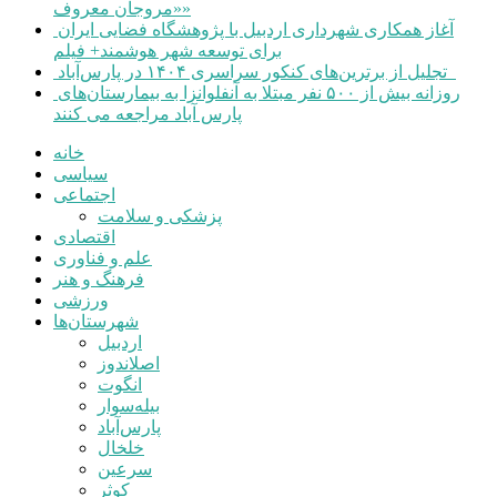
«مروجان معروف»
آغاز همکاری شهرداری اردبیل با پژوهشگاه فضایی ایران
برای توسعه شهر هوشمند+ فیلم
تجلیل از برترین‌های کنکور سراسری ۱۴۰۴ در پارس‌آباد
روزانه بیش از ۵۰۰ نفر مبتلا به آنفلوانزا به بیمارستان‌های
پارس آباد مراجعه می کنند
خانه
سیاسی
اجتماعی
پزشکی و سلامت
اقتصادی
علم و فناوری
فرهنگ و هنر
ورزشی
شهرستان‌ها
اردبیل
اصلاندوز
انگوت
بیله‌سوار
پارس‌آباد
خلخال
سرعین
کوثر