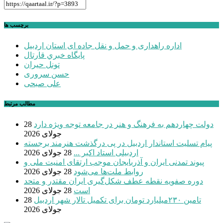
برچسب ها
اداره راهداری و حمل و نقل جاده ای استان اردبیل
پايگاه خبري قارتال
تونل حیران
حسن سروری
علی صبحی
مطالب مرتبط
دولت چهاردهم به فرهنگ و هنر در جامعه توجه ویژه دارد
28
جولای 2026
پیام تسلیت استاندار اردبیل در پی درگذشت هنرمند برجسته
اردبیلی استاد اکبر ...
28 جولای 2026
پیوند تمدنی ایران و آذربایجان موجب ارتقای امنیت ملی و
روابط ملت‌ها می‌شود
28 جولای 2026
دوره صفویه نقطه عطف شکل‌گیری ایران مقتدر و متحد
است
28 جولای 2026
تامین ۲۳۰میلیارد تومان برای تکمیل تالار شهر اردبیل
28
جولای 2026