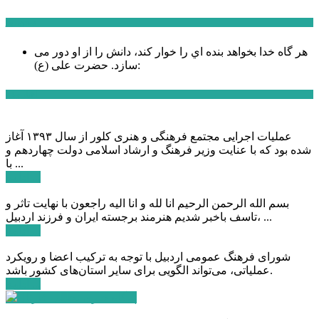
سخن روز
هر گاه خدا بخواهد بنده اي را خوار كند، دانش را از او دور می
حضرت علی (ع):
سازد.
اخبار ویژه
عملیات اجرایی مجتمع فرهنگی و هنری کلور از سال ۱۳۹۳ آغاز
شده بود که با عنایت وزیر فرهنگ و ارشاد اسلامی دولت چهاردهم و
با ...
ادامه ...
بسم الله الرحمن الرحیم انا لله و انا الیه راجعون با نهایت تاثر و
تاسف باخبر شدیم هنرمند برجسته ایران و فرزند اردبیل، ...
ادامه ...
شورای فرهنگ عمومی اردبیل با توجه به ترکیب اعضا و رویکرد
عملیاتی، می‌تواند الگویی برای سایر استان‌های کشور باشد.
ادامه ...