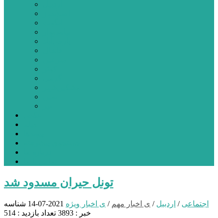
اردبیل
اصلاندوز
انگوت
بیله‌سوار
پارس‌آباد
خلخال
سرعین
کوثر
گرمی
مشکین‌شهر
نمین
نیر
عکس
فیلم
پیوندها
جستجوی پیشرفته
درباره ما
تماس با ما
تونل حیران مسدود شد
اجتماعی
/
اردبیل
/
ی اخبار مهم
/
ی اخبار ویژه
2021-07-14
شناسه
خبر : 3893
تعداد بازدید : 514