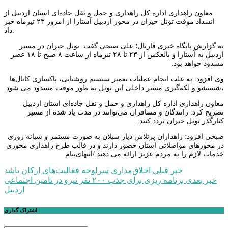
معاون راهداری اداره کل راهداری و حمل و نقل جاده‌ای استان اردبیل از
انسداد موقت تونل حیران در محور اردبیل آستارا از امروز ۲۳ تیرماه خبر
داد.
به گزارش ‌پایگاه خبری قارتال؛ علی صبحی گفت: تونل حیران در مسیر
اردبیل به آستارا و بالعکس از ۲۳ تا ۲۸ تیرماه از ساعت ۸ صبح تا ۱۸ عصر
مسدود خواهد بود.
وی افزود: به علت انجام عملیات تعمیر سیستم روشنایی، پاکسازی کانال‌ها
،شستشو و لکه‌گیری مسیر داخلی این تونل به طور موقت مسدود می شود.
معاون راهداری اداره کل راهداری و حمل و نقل جاده‌ای استان اردبیل
تصریح کرد: رانندگان و مسافران می‌توانند در مدت یاد شده از مسیر
کنارگذر تونل حیران تردد کنند.
صبحی افزود: راهداران پرتلاش دیار سبلان به‌ صورت مستمر و شبانه روزی
در محورهای مواصلاتی استان حضور دارند و در قالب طرح راهداری محوری
خدمات لازم را به مردم عزیز ارائه می دهند./انتهای‌پیام
راهبری
خبر قبلی
اخلاق‌مداری سرلوحه فعالیت‌های ارکان باشد
خبر بعدی
برنامه ریزی برای جذب ۲۰۰ نفر نیرو در تامین اجتماعی
نوشته
اردبیل
اشتراک گذاری