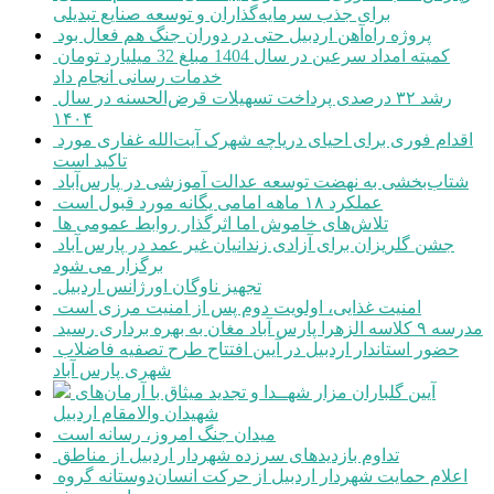
برای جذب سرمایه‌گذاران و توسعه صنایع تبدیلی
پروژه راه‌آهن اردبیل حتی در دوران جنگ هم فعال بود
کمیته امداد سرعین در سال 1404 مبلغ 32 میلیارد تومان
خدمات رسانی انجام داد
رشد ۳۲ درصدی پرداخت تسهیلات قرض‌الحسنه در سال
۱۴۰۴
اقدام فوری برای احیای دریاچه شهرک آیت‌الله غفاری مورد
تاکید است
شتاب‌بخشی به نهضت توسعه عدالت آموزشی در پارس‌آباد
عملکرد ۱۸ ماهه امامی یگانه مورد قبول است
تلاش‌های خاموش اما اثرگذار روابط عمومی ها
جشن گلریزان برای آزادی زندانیان غیر عمد در پارس آباد
برگزار می شود
تجهیز ناوگان اورژانس اردبیل
امنیت غذایی، اولویت دوم پس از امنیت مرزی است
مدرسه ۹ کلاسه الزهرا پارس آباد مغان به بهره برداری رسید
حضور استاندار اردبیل در آیین افتتاح طرح تصفیه فاضلاب
شهری پارس آباد
آیین گلباران مزار شهــدا و تجدید میثاق با آرمان‌های
شهیدان والامقام اردبیل
میدان جنگ امروز، رسانه است
تداوم بازدیدهای سرزده شهردار اردبیل از مناطق
اعلام حمایت شهردار اردبیل از حرکت انسان‌دوستانه گروه