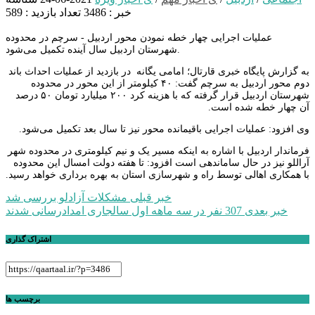
خبر : 3486
تعداد بازدید : 589
عملیات اجرایی چهار خطه نمودن محور اردبیل - سرچم در محدوده
شهرستان اردبیل سال آینده تکمیل می‌شود.
به گزارش پایگاه خبری قارتال؛ امامی یگانه در بازدید از عملیات احداث باند
دوم محور اردبیل به سرچم گفت: ۴۰ کیلومتر از این محور در محدوده
شهرستان اردبیل قرار گرفته که با هزینه کرد ۲۰۰ میلیارد تومان ۵۰ درصد
آن چهار خطه شده است.
وی افزود: عملیات اجرایی باقیمانده محور نیز تا سال بعد تکمیل می‌شود.
فرماندار اردبیل با اشاره به اینکه مسیر یک و نیم کیلومتری در محدوده شهر
آراللو نیز در حال ساماندهی است افزود: تا هفته دولت امسال این محدوده
با همکاری اهالی توسط راه و شهرسازی استان به بهره برداری خواهد رسید.
راهبری
خبر قبلی
مشکلات آزادلو بررسی شد
خبر بعدی
307 نفر در سه ماهه اول سالجاری امدادرسانی شدند
نوشته
اشتراک گذاری
برچسب ها