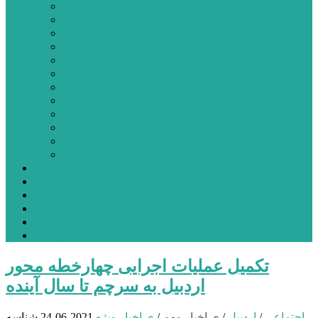
اردبیل
اصلاندوز
انگوت
بیله‌سوار
پارس‌آباد
خلخال
سرعین
کوثر
گرمی
مشکین‌شهر
نمین
نیر
عکس
فیلم
پیوندها
جستجوی پیشرفته
درباره ما
تماس با ما
تکمیل عملیات اجرایی چهارخطه محور
اردبیل به سرچم تا سال آینده
اجتماعی
/
اردبیل
/
ی اخبار مهم
/
ی اخبار ویژه
2021-06-24
شناسه