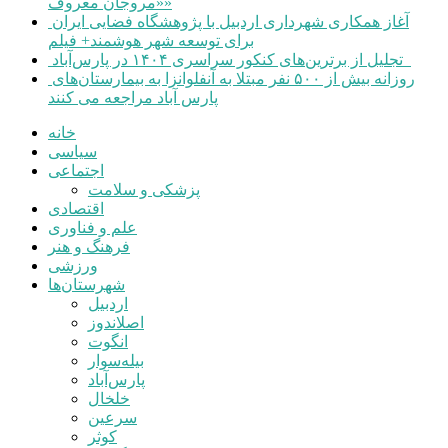
«مروجان معروف»
آغاز همکاری شهرداری اردبیل با پژوهشگاه فضایی ایران
برای توسعه شهر هوشمند+ فیلم
تجلیل از برترین‌های کنکور سراسری ۱۴۰۴ در پارس‌آباد
روزانه بیش از ۵۰۰ نفر مبتلا به آنفلوانزا به بیمارستان‌های
پارس آباد مراجعه می کنند
خانه
سیاسی
اجتماعی
پزشکی و سلامت
اقتصادی
علم و فناوری
فرهنگ و هنر
ورزشی
شهرستان‌ها
اردبیل
اصلاندوز
انگوت
بیله‌سوار
پارس‌آباد
خلخال
سرعین
کوثر