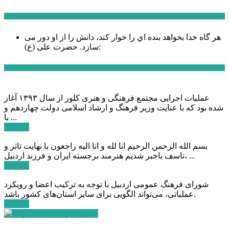
سخن روز
هر گاه خدا بخواهد بنده اي را خوار كند، دانش را از او دور می
حضرت علی (ع):
سازد.
اخبار ویژه
عملیات اجرایی مجتمع فرهنگی و هنری کلور از سال ۱۳۹۳ آغاز
شده بود که با عنایت وزیر فرهنگ و ارشاد اسلامی دولت چهاردهم و
با ...
ادامه ...
بسم الله الرحمن الرحیم انا لله و انا الیه راجعون با نهایت تاثر و
تاسف باخبر شدیم هنرمند برجسته ایران و فرزند اردبیل، ...
ادامه ...
شورای فرهنگ عمومی اردبیل با توجه به ترکیب اعضا و رویکرد
عملیاتی، می‌تواند الگویی برای سایر استان‌های کشور باشد.
ادامه ...