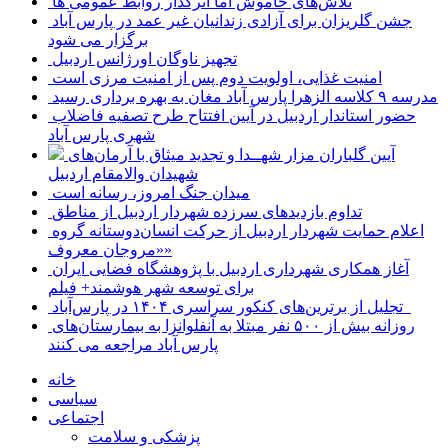
تلاش‌های خاموش اما اثرگذار روابط عمومی ها
جشن گلریزان برای آزادی زندانیان غیر عمد در پارس آباد
برگزار می شود
تجهیز ناوگان اورژانس اردبیل
امنیت غذایی، اولویت دوم پس از امنیت مرزی است
مدرسه ۹ کلاسه الزهرا پارس آباد مغان به بهره برداری رسید
حضور استاندار اردبیل در آیین افتتاح طرح تصفیه فاضلاب
شهری پارس آباد
آیین گلباران مزار شهــدا و تجدید میثاق با آرمان‌های
شهیدان والامقام اردبیل
میدان جنگ امروز، رسانه است
تداوم بازدیدهای سرزده شهردار اردبیل از مناطق
اعلام حمایت شهردار اردبیل از حرکت انسان‌دوستانه گروه
«مروجان معروف»
آغاز همکاری شهرداری اردبیل با پژوهشگاه فضایی ایران
برای توسعه شهر هوشمند+ فیلم
تجلیل از برترین‌های کنکور سراسری ۱۴۰۴ در پارس‌آباد
روزانه بیش از ۵۰۰ نفر مبتلا به آنفلوانزا به بیمارستان‌های
پارس آباد مراجعه می کنند
خانه
سیاسی
اجتماعی
پزشکی و سلامت