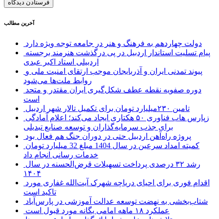
آخرین مطالب
دولت چهاردهم به فرهنگ و هنر در جامعه توجه ویژه دارد
پیام تسلیت استاندار اردبیل در پی درگذشت هنرمند برجسته
اردبیلی استاد اکبر عبدی
پیوند تمدنی ایران و آذربایجان موجب ارتقای امنیت ملی و
روابط ملت‌ها می‌شود
دوره صفویه نقطه عطف شکل‌گیری ایران مقتدر و متحد
است
تامین ۲۳۰میلیارد تومان برای تکمیل تالار شهر اردبیل
زپارس هاب فناوری ۵۰ هکتاری ایجاد می‌کند؛ اعلام آمادگی
برای جذب سرمایه‌گذاران و توسعه صنایع تبدیلی
پروژه راه‌آهن اردبیل حتی در دوران جنگ هم فعال بود
کمیته امداد سرعین در سال 1404 مبلغ 32 میلیارد تومان
خدمات رسانی انجام داد
رشد ۳۲ درصدی پرداخت تسهیلات قرض‌الحسنه در سال
۱۴۰۴
اقدام فوری برای احیای دریاچه شهرک آیت‌الله غفاری مورد
تاکید است
شتاب‌بخشی به نهضت توسعه عدالت آموزشی در پارس‌آباد
عملکرد ۱۸ ماهه امامی یگانه مورد قبول است