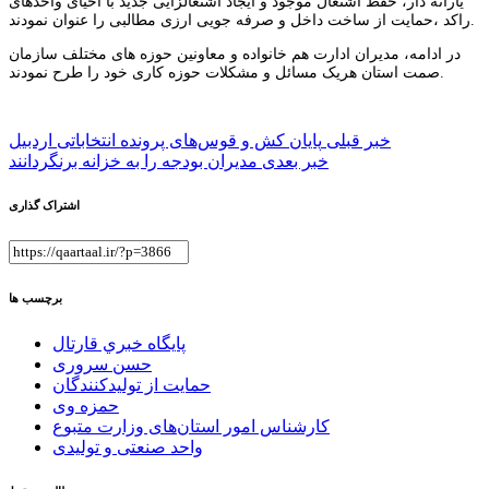
یارانه دار، حفظ اشتغال موجود و ایجاد اشتغالزایی جدید با احیای واحدهای
راکد ،حمایت از ساخت داخل و صرفه جویی ارزی مطالبی را عنوان نمودند.
در ادامه، مدیران ادارت هم خانواده و معاونین حوزه های مختلف سازمان
صمت استان هریک مسائل و مشکلات حوزه کاری خود را طرح نمودند.
راهبری
خبر قبلی
پایان کش و قوس‌های پرونده انتخاباتی اردبیل
خبر بعدی
مدیران بودجه‌ را به خزانه برنگردانند
نوشته
اشتراک گذاری
برچسب ها
پايگاه خبري قارتال
حسن سروری
حمایت از تولیدکنندگان
حمزه وی
کارشناس امور استان‌های وزارت متبوع
واحد صنعتی و تولیدی