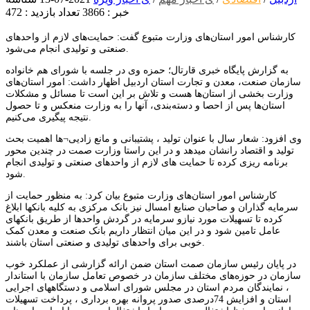
خبر : 3866
تعداد بازدید : 472
کارشناس امور استان‌های وزارت متبوع گفت: حمایت‌های لازم از واحدهای
صنعتی و تولیدی انجام می‌شود.
به گزارش پایگاه خبری قارتال؛ حمزه وی در جلسه با شورای هم خانواده
سازمان صنعت، معدن و تجارت استان اردبیل اظهار داشت: امور استان‌های
وزارت بخشی از استان‌ها هست و تلاش بر این است تا مسائل و مشکلات
استان‌ها پس از احصا و دسته‌بندی، آنها را به وزارت منعکس و تا حصول
نتیجه پیگیری می‌کنیم.
وی افزود: شعار سال با عنوان تولید ، پشتیبانی و مانع زادیی¬ها اهمیت بحث
تولید و اقتصاد رانشان میدهد و در این راستا وزارت صمت در چندین محور
برنامه ریزی کرده تا حمایت های لازم از واحدهای صنعتی و تولیدی انجام
شود.
کارشناس امور استان‌های وزارت متبوع بیان کرد: به منظور حمایت از
سرمایه گذاران و صاحبان صنایع امسال نیز بانک مرکزی به کلیه بانکها ابلاغ
کرده تا تسهیلات مورد نیازو سرمایه در گردش واحدها از طریق بانکهای
عامل تامین شود و در این میان انتظار داریم بانک صنعت و معدن کمک
خوبی برای واحدهای تولیدی و صنعتی استان باشند.
در پایان رئیس سازمان صمت استان ضمن ارائه گزارشی از عملکرد خوب
سازمان در حوزه‌های مختلف سازمان در خصوص تعامل سازمان با استاندار
، نمایندگان مردم استان در مجلس شورای اسلامی و دستگاههای اجرایی
استان و افزایش 74درصدی صدور پروانه بهره برداری ، پرداخت تسهیلات