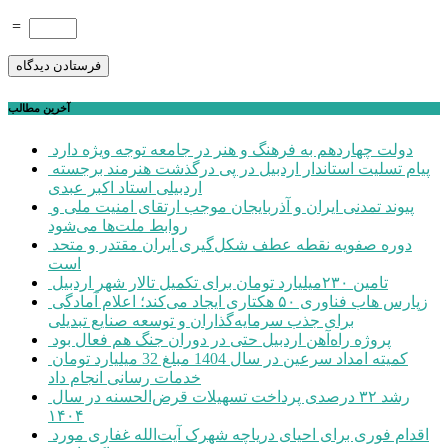
=
آخرین مطالب
دولت چهاردهم به فرهنگ و هنر در جامعه توجه ویژه دارد
پیام تسلیت استاندار اردبیل در پی درگذشت هنرمند برجسته
اردبیلی استاد اکبر عبدی
پیوند تمدنی ایران و آذربایجان موجب ارتقای امنیت ملی و
روابط ملت‌ها می‌شود
دوره صفویه نقطه عطف شکل‌گیری ایران مقتدر و متحد
است
تامین ۲۳۰میلیارد تومان برای تکمیل تالار شهر اردبیل
زپارس هاب فناوری ۵۰ هکتاری ایجاد می‌کند؛ اعلام آمادگی
برای جذب سرمایه‌گذاران و توسعه صنایع تبدیلی
پروژه راه‌آهن اردبیل حتی در دوران جنگ هم فعال بود
کمیته امداد سرعین در سال 1404 مبلغ 32 میلیارد تومان
خدمات رسانی انجام داد
رشد ۳۲ درصدی پرداخت تسهیلات قرض‌الحسنه در سال
۱۴۰۴
اقدام فوری برای احیای دریاچه شهرک آیت‌الله غفاری مورد