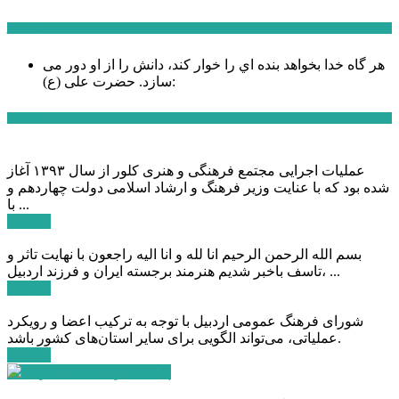
سخن روز
هر گاه خدا بخواهد بنده اي را خوار كند، دانش را از او دور می
حضرت علی (ع):
سازد.
اخبار ویژه
عملیات اجرایی مجتمع فرهنگی و هنری کلور از سال ۱۳۹۳ آغاز
شده بود که با عنایت وزیر فرهنگ و ارشاد اسلامی دولت چهاردهم و
با ...
ادامه ...
بسم الله الرحمن الرحیم انا لله و انا الیه راجعون با نهایت تاثر و
تاسف باخبر شدیم هنرمند برجسته ایران و فرزند اردبیل، ...
ادامه ...
شورای فرهنگ عمومی اردبیل با توجه به ترکیب اعضا و رویکرد
عملیاتی، می‌تواند الگویی برای سایر استان‌های کشور باشد.
ادامه ...