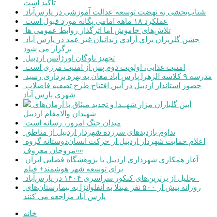
تاکید است
شتاب‌بخشی به نهضت توسعه عدالت آموزشی در پارس‌آباد
عملکرد ۱۸ ماهه امامی یگانه مورد قبول است
تلاش‌های خاموش اما اثرگذار روابط عمومی ها
جشن گلریزان برای آزادی زندانیان غیر عمد در پارس آباد
برگزار می شود
تجهیز ناوگان اورژانس اردبیل
امنیت غذایی، اولویت دوم پس از امنیت مرزی است
مدرسه ۹ کلاسه الزهرا پارس آباد مغان به بهره برداری رسید
حضور استاندار اردبیل در آیین افتتاح طرح تصفیه فاضلاب
شهری پارس آباد
آیین گلباران مزار شهــدا و تجدید میثاق با آرمان‌های
شهیدان والامقام اردبیل
میدان جنگ امروز، رسانه است
تداوم بازدیدهای سرزده شهردار اردبیل از مناطق
اعلام حمایت شهردار اردبیل از حرکت انسان‌دوستانه گروه
«مروجان معروف»
آغاز همکاری شهرداری اردبیل با پژوهشگاه فضایی ایران
برای توسعه شهر هوشمند+ فیلم
تجلیل از برترین‌های کنکور سراسری ۱۴۰۴ در پارس‌آباد
روزانه بیش از ۵۰۰ نفر مبتلا به آنفلوانزا به بیمارستان‌های
پارس آباد مراجعه می کنند
خانه