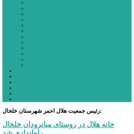
اردبیل
اصلاندوز
انگوت
بیله‌سوار
پارس‌آباد
خلخال
سرعین
کوثر
گرمی
مشکین‌شهر
نمین
نیر
عکس
فیلم
پیوندها
جستجوی پیشرفته
درباره ما
تماس با ما
رئیس جمعیت هلال احمر شهرستان خلخال:
خانه هلال در روستای میانرودان خلخال
راه‌اندازی شد