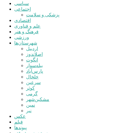
سیاسی
اجتماعی
پزشکی و سلامت
اقتصادی
علم و فناوری
فرهنگ و هنر
ورزشی
شهرستان‌ها
اردبیل
اصلاندوز
انگوت
بیله‌سوار
پارس‌آباد
خلخال
سرعین
کوثر
گرمی
مشکین‌شهر
نمین
نیر
عکس
فیلم
پیوندها