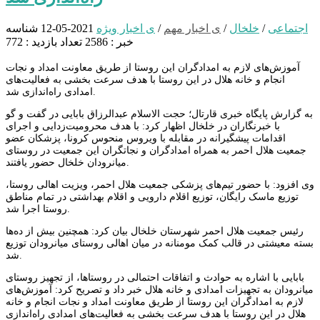
اجتماعی
/
خلخال
/
ی اخبار مهم
/
ی اخبار ویژه
2021-05-12
شناسه
خبر : 2586
تعداد بازدید : 772
آموزش‌های لازم به امدادگران این روستا از طریق معاونت امداد و نجات
انجام و خانه هلال در این روستا با هدف سرعت بخشی به فعالیت‌های
امدادی راه‌اندازی شد.
به گزارش پایگاه خبری قارتال؛ حجت الاسلام عبدالرزاق بابایی در گفت و گو
با خبرنگاران در خلخال اظهار کرد: با هدف محرومیت‌زدایی و اجرای
اقدامات پیشگیرانه در مقابله با ویروس منحوس کرونا، پزشکان عضو
جمعیت هلال احمر به همراه امدادگران و نجاتگران این جمعیت در روستای
میانرودان خلخال حضور یافتند.
وی افزود: با حضور تیم‌های پزشکی جمعیت هلال احمر، ویزیت اهالی روستا،
توزیع ماسک رایگان، توزیع اقلام دارویی و اقلام بهداشتی در تمام مناطق
روستا اجرا شد.
رئیس جمعیت هلال احمر شهرستان خلخال بیان کرد: همچنین بیش از ده‌ها
بسته معیشتی در قالب کمک مومنانه در میان اهالی روستای میانرودان توزیع
شد.
بابایی با اشاره به حوادث و اتفاقات احتمالی در روستاها، از تجهیز روستای
میانرودان به تجهیزات امدادی و خانه هلال خبر داد و تصریح کرد: آموزش‌های
لازم به امدادگران این روستا از طریق معاونت امداد و نجات انجام و خانه
هلال در این روستا با هدف سرعت بخشی به فعالیت‌های امدادی راه‌اندازی