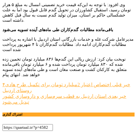
وی افزود: با توجه به این‌که قیمت خرید تضمینی امسال به مبلغ ۵ هزار
تومان رسید، استقبال کشاورزان در تحویل گندم قابل قبول بود اما به علت
خشکسالی حاکم بر استان، میزان تولید گندم نسبت به سال قبل کاهش
داشته است.
باقی‌مانده مطالبات گندم‌کاران طی ماه‌های آینده تسویه می‌شود
مدیرعامل شرکت غله و خدمات بازرگانی استان اردبیل با اشاره به پرداخت
مطالبات گندم‌کاران ادامه داد: مطالبات گندم‌کاران تا ۴ شهریور پرداخت
شده است
نوبخت بیان کرد: ارزش ریالی این گندم‌ها ۸۳۶ میلیارد تومان تخمین زده
شده که ۸۳۰ میلیارد تومان پرداخت شده و ۶ میلیارد تومان باقی‌مانده
متعلق به کارکنان کشت و صنعت مغان است و طی ماه‌های آینده تسویه
خواهد شد. انتهای پیام
راهبری
خبر قبلی
اختصاص اعتبار 2میلیارد تومان برای تکمیل طرح هادی۴
روستای اردبیل
نوشته
خبر بعدی
استان اردبیل به قطب سرم‌سازی و داروسازی کشور
تبدیل می‌شود
اشتراک گذاری