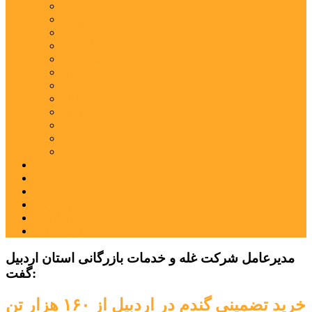
اردبیل
اصلاندوز
انگوت
بیله‌سوار
پارس‌آباد
خلخال
سرعین
کوثر
گرمی
مشکین‌شهر
نمین
نیر
عکس
فیلم
پیوندها
جستجوی پیشرفته
درباره ما
تماس با ما
مدیرعامل شرکت غله و خدمات بازرگانی استان اردبیل
گفت:
خرید تضمینی گندم در اردبیل از ۱۶۰ هزار تن