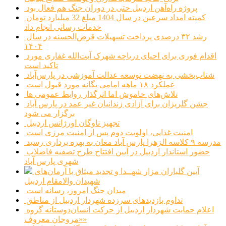
پروژه راه‌آهن اردبیل حتی در دوران جنگ هم فعال بود
کمیته امداد سرعین در سال 1404 مبلغ 32 میلیارد تومان
خدمات رسانی انجام داد
رشد ۳۲ درصدی پرداخت تسهیلات قرض‌الحسنه در سال
۱۴۰۴
اقدام فوری برای احیای دریاچه شهرک آیت‌الله غفاری مورد
تاکید است
شتاب‌بخشی به نهضت توسعه عدالت آموزشی در پارس‌آباد
عملکرد ۱۸ ماهه امامی یگانه مورد قبول است
تلاش‌های خاموش اما اثرگذار روابط عمومی ها
جشن گلریزان برای آزادی زندانیان غیر عمد در پارس آباد
برگزار می شود
تجهیز ناوگان اورژانس اردبیل
امنیت غذایی، اولویت دوم پس از امنیت مرزی است
مدرسه ۹ کلاسه الزهرا پارس آباد مغان به بهره برداری رسید
حضور استاندار اردبیل در آیین افتتاح طرح تصفیه فاضلاب
شهری پارس آباد
آیین گلباران مزار شهــدا و تجدید میثاق با آرمان‌های
شهیدان والامقام اردبیل
میدان جنگ امروز، رسانه است
تداوم بازدیدهای سرزده شهردار اردبیل از مناطق
اعلام حمایت شهردار اردبیل از حرکت انسان‌دوستانه گروه
«مروجان معروف»