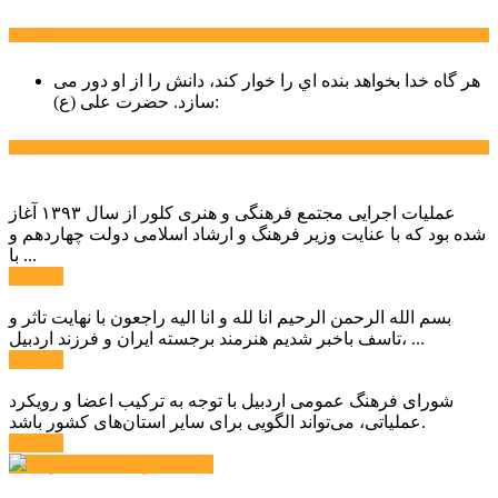
سخن روز
هر گاه خدا بخواهد بنده اي را خوار كند، دانش را از او دور می
حضرت علی (ع):
سازد.
اخبار ویژه
عملیات اجرایی مجتمع فرهنگی و هنری کلور از سال ۱۳۹۳ آغاز
شده بود که با عنایت وزیر فرهنگ و ارشاد اسلامی دولت چهاردهم و
با ...
ادامه ...
بسم الله الرحمن الرحیم انا لله و انا الیه راجعون با نهایت تاثر و
تاسف باخبر شدیم هنرمند برجسته ایران و فرزند اردبیل، ...
ادامه ...
شورای فرهنگ عمومی اردبیل با توجه به ترکیب اعضا و رویکرد
عملیاتی، می‌تواند الگویی برای سایر استان‌های کشور باشد.
ادامه ...