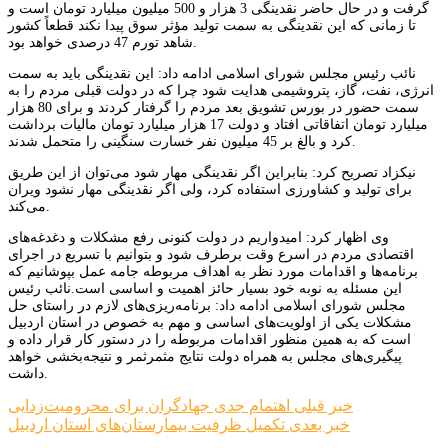
گرفت و در حال حاضر نقدینگی 3 هزار و 500 میلیون میلیارد تومان است و
تا زمانی که این نقدینگی به سمت تولید مؤثر سوق پیدا نکند قطعاً کشور
شاهد تورم 47 درصدی خواهد بود.
نائب رئیس مجلس شورای اسلامی ادامه داد: این نقدینگی باید به سمت
انرژی، نفت، گاز، پتروشیمی هدایت شود چرا که در دولت قبلی مردم را به
سمت حضور در بورس تشویق بعد مردم را گرفتار کردند و برای 80 هزار
میلیارد تومان اتفاقاتی افتاد و دولت 17 هزار میلیارد تومان مالیات برداشت
کرد و بالغ بر 45 میلیون نفر خسارت سنگینی را متحمل شدند.
نیکزاد تصریح کرد: بنابراین اگر نقدینگی مهار شود می‌توان از این طریق
برای تولید و کشاورزی استفاده کرد، ولی اگر نقدینگی مهار نشود ویران
می‌کند.
وی اظهار کرد: امیدواریم در دولت کنونی رفع مشکلات و دغدغه‌های
اقتصادی مردم در اسرع وقت برطرف شود و بتوانیم با تسریع در اجرای
برنامه‌ها و اقدامات مورد نظر به اهداف مربوطه جامه عمل بپوشانیم که
این مسئله به نوبه خود بسیار حائز اهمیت و اساسی است.نائب رئیس
مجلس شورای اسلامی ادامه داد: برنامه‌ریزی‌های لازم در راستای حل
مشکلات یکی از اولویت‌های اساسی و مهم به خصوص در استان اردبیل
است که به همین منظور اقدامات مربوطه را در دستور کار قرار داده و
پیگیری‌های مجلس به همراه دولت نتایج مثمرثمر و نتیجه‌بخشی خواهد
داشت.
راهبری
خبر قبلی
اهتمام جدی جهادگران برای محرومیت‌زدایی
خبر بعدی
تکمیل ظرفیت بیمارستان‌های استان اردبیل
نوشته