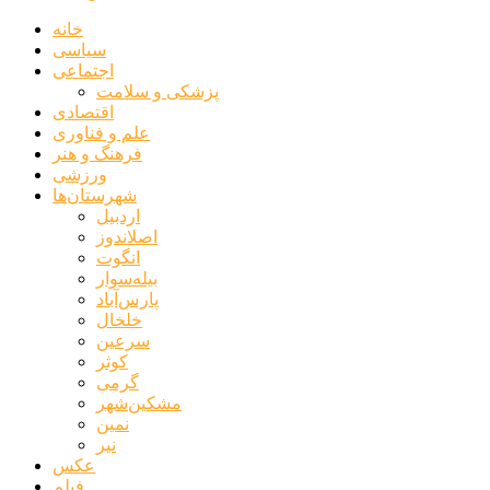
خانه
سیاسی
اجتماعی
پزشکی و سلامت
اقتصادی
علم و فناوری
فرهنگ و هنر
ورزشی
شهرستان‌ها
اردبیل
اصلاندوز
انگوت
بیله‌سوار
پارس‌آباد
خلخال
سرعین
کوثر
گرمی
مشکین‌شهر
نمین
نیر
عکس
فیلم