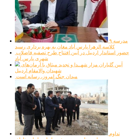
مدرسه ۹
کلاسه الزهرا پارس آباد مغان به بهره برداری رسید
حضور استاندار اردبیل در آیین افتتاح طرح تصفیه فاضلاب
شهری پارس آباد
آیین گلباران مزار شهــدا و تجدید میثاق با آرمان‌های
شهیدان والامقام اردبیل
میدان جنگ امروز، رسانه است
تداوم