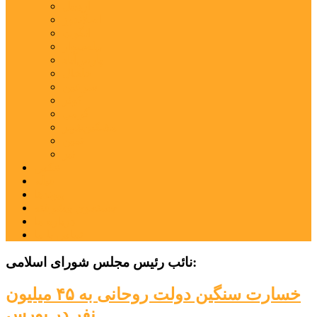
اردبیل
اصلاندوز
انگوت
بیله‌سوار
پارس‌آباد
خلخال
سرعین
کوثر
گرمی
مشکین‌شهر
نمین
نیر
عکس
فیلم
پیوندها
جستجوی پیشرفته
درباره ما
تماس با ما
نائب رئیس مجلس شورای اسلامی:
خسارت سنگین دولت روحانی به ۴۵ میلیون
نفر در بورس