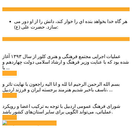
سخن روز
هر گاه خدا بخواهد بنده اي را خوار كند، دانش را از او دور می
حضرت علی (ع):
سازد.
اخبار ویژه
عملیات اجرایی مجتمع فرهنگی و هنری کلور از سال ۱۳۹۳ آغاز
شده بود که با عنایت وزیر فرهنگ و ارشاد اسلامی دولت چهاردهم و
با ...
ادامه ...
بسم الله الرحمن الرحیم انا لله و انا الیه راجعون با نهایت تاثر و
تاسف باخبر شدیم هنرمند برجسته ایران و فرزند اردبیل، ...
ادامه ...
شورای فرهنگ عمومی اردبیل با توجه به ترکیب اعضا و رویکرد
عملیاتی، می‌تواند الگویی برای سایر استان‌های کشور باشد.
ادامه ...