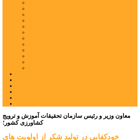
اردبیل
اصلاندوز
انگوت
بیله‌سوار
پارس‌آباد
خلخال
سرعین
کوثر
گرمی
مشکین‌شهر
نمین
نیر
عکس
فیلم
پیوندها
جستجوی پیشرفته
درباره ما
تماس با ما
معاون وزیر و رئیس سازمان تحقیقات آموزش و ترویج
کشاورزی کشور؛
خودکفایی در تولید شکر از اولویت های