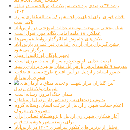
خدمات رسانی انجام داد
رشد ۳۲ درصدی پرداخت تسهیلات قرض‌الحسنه در سال
۱۴۰۴
اقدام فوری برای احیای دریاچه شهرک آیت‌الله غفاری مورد
تاکید است
شتاب‌بخشی به نهضت توسعه عدالت آموزشی در پارس‌آباد
عملکرد ۱۸ ماهه امامی یگانه مورد قبول است
تلاش‌های خاموش اما اثرگذار روابط عمومی ها
جشن گلریزان برای آزادی زندانیان غیر عمد در پارس آباد
برگزار می شود
تجهیز ناوگان اورژانس اردبیل
امنیت غذایی، اولویت دوم پس از امنیت مرزی است
مدرسه ۹ کلاسه الزهرا پارس آباد مغان به بهره برداری رسید
حضور استاندار اردبیل در آیین افتتاح طرح تصفیه فاضلاب
شهری پارس آباد
آیین گلباران مزار شهــدا و تجدید میثاق با آرمان‌های
شهیدان والامقام اردبیل
میدان جنگ امروز، رسانه است
تداوم بازدیدهای سرزده شهردار اردبیل از مناطق
اعلام حمایت شهردار اردبیل از حرکت انسان‌دوستانه گروه
«مروجان معروف»
آغاز همکاری شهرداری اردبیل با پژوهشگاه فضایی ایران
برای توسعه شهر هوشمند+ فیلم
تجلیل از برترین‌های کنکور سراسری ۱۴۰۴ در پارس‌آباد