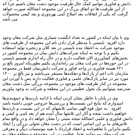
دانش و فناوری بتوانیم کمک حال ظرفیت موجود دشت مغان باشیم چرا که
از این ظرفیت ها دو اتفاق بزرگ در این مجموعه انشاالله صورت خواهد
گرفت که یکی از اتفاقات بعد اصلاح کمی بهره‌وری و بعد کیفی محصولات
می باشد
وی با بیان اینکه در کشور به تعداد انگشت شماری مثل شرکت مغان وجود
دارد افزود: بایستی با مدنظر قرار دادن نام این مجموعه از ظرفیت های
موجود شرکت به اعتقاد بنده بایستی در بعد کلان و زنجیره تولید استفاده
بکنیم و با توجه به اینکه شرکت‌های دانش بنیان در مجموعه کشور در
بخش‌های کشاورزی الان فعالیت دارند و در حال راه اندازی هستیم بایستی
در این حوزه‌ها در شرکت مغان نیز راه‌اندازی بکنیم بطوریکه امروز بالغ بر
۶۲۱ هسته فناوری در واحد فناور و شرکت دانش‌بنیان فقط در مجموعه
سازمان تات اعم از پارک‌ها و دهکده‌ها مستقر می‌باشند و نیز بالغ بر ۱۲۰۰
مورد نیز در سایر پارک‌های علمی و فناوری فعالیت دارند پس با آوردن این
مجموعه در کنار ظرفیت های موجود در مجموعه بزرگی مثل دشت مغان
صدرصد میتوانیم یک تحول عظیمی در این منطقه و شرکت به وجود بیاوریم
وی در پایان با خاطر نشان کردن اینکه با ادامه بازدیدها و جمع‌بندی‌ها
امیدوارم که نتایج این نشست‌ها و بررسی‌ها خروجی خوبی داشته باشد
افزود : به حول قوه الهی تمامی تلاشهای که در این نشست و بازدیدها
خواهیم داشت نتیجه و آثار این تلاشها سال آینده هم از بعد کمی و کیفی و
دانش فناوری و علمی انشالله نتیجه مثبتی را نشان خواهد داد و در واقع تمام
تلاش‌های ما بر این اساس است که در دشت مغان تحولی بزرگی را ایجاد
بکنیم بنابراین با تفاهم‌نامه و انعقاد قرارداد با بقیه موسسات دیگر و معرفی
شرکت مغان می‌توانیم تحول عظیمی در این مجموعه و منطقه مغان به