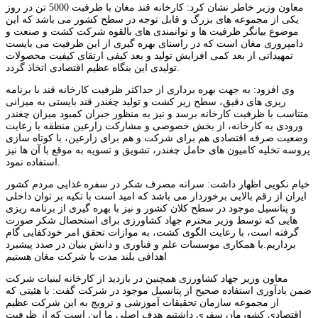
معاون وزیر خاطر نشان کرد: کارخانه قند مغان با ظرفیت 5000 تن در روز
یکی از مجموعه های بزرگ و قابل توجه در سطح کشور می باشد که این
موضوع بیانگر ظرفیت ها و توانمندی های بالقوه شرکت کشت و صنعت و
دامپروری مغان است که در راستای بهره گیری از این ظرفیت می بایست
تمهیداتی از بعد کمی افزایش تولید و بعد کیفی ارتقای کیفیت محصولات
تولیدی این بنگاه عظیم اقتصادی اتخاذ گردد.
وی افزود: به جهت بهره برداری از حداکثر ظرفیت کارخانه قند با برنامه
ریزی های دقیق، سطح زیر کشت و تولید چغندر قند بایستی به میزانی
متناسب با ظرفیت کارخانه برسد و نیز به منظور جبران کمبود میزان چغندر
ورودی به کارخانه، از بخش خصوصی و مشارکت زارعین منطقه با رعایت
وضعیت صرفه اقتصادی هم برای شرکت و هم برای زارعین، با کوتاه سازی
پروسه تخلیه کامیون های حامل چغندر، تشویق و تسویه به موقع با آن ها نیز
استفاده نمود.
خیام نکویی اظهار داشت: سرانه مصرف شکر در سفره غذایی مردم کشور
ایران از رقم بالایی برخوردار می باشد که امید است با تکیه بر توان داخلی
و پتانسیل موجود در سطح کلان کشور و نیز با بهره گیری از برنامه ریزی
هایی که توسط وزیر محترم جهاد کشاورزی برای استحصال شکر صورت
گرفته است، با رعایت الگوی کشت، به موازات تحقق امر خودکفایی گام
برداریم.با همکاری موسسات علم و فناوری و دانش بنیان در صدد پیشبرد
اهدافی بلند مدت با شرکت مغان هستیم
معاون وزیر جهاد کشاورزی همچنین در بازدید از کارخانه لبنیات شرکت
ضمن یادآوری استفاده صحیح از پتانسیل موجود در شرکت گفت: با هئیتی که
از مجموعه سازمان تحقیقات آموزشی و ترویج به این شرکت عظیم
اقتصادی کشورمان سفری داشتیم هدف اصلی ما این است که از ظرفیت