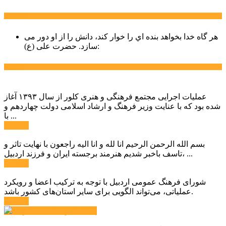
سخن روز
هر گاه خدا بخواهد بنده اي را خوار كند، دانش را از او دور می
حضرت علی (ع):
سازد.
اخبار ویژه
عملیات اجرایی مجتمع فرهنگی و هنری کلور از سال ۱۳۹۳ آغاز
شده بود که با عنایت وزیر فرهنگ و ارشاد اسلامی دولت چهاردهم و
با ...
ادامه ...
بسم الله الرحمن الرحیم انا لله و انا الیه راجعون با نهایت تاثر و
تاسف باخبر شدیم هنرمند برجسته ایران و فرزند اردبیل، ...
ادامه ...
شورای فرهنگ عمومی اردبیل با توجه به ترکیب اعضا و رویکرد
عملیاتی، می‌تواند الگویی برای سایر استان‌های کشور باشد.
ادامه ...