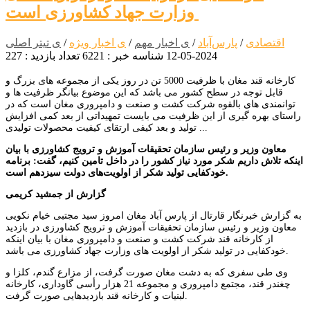
وزارت جهاد کشاورزی است
اقتصادی
/
پارس‌آباد
/
ی اخبار مهم
/
ی اخبار ویژه
/
ی تیتر اصلی
2024-05-12
شناسه خبر : 6221
تعداد بازدید : 227
کارخانه قند مغان با ظرفیت 5000 تن در روز یکی از مجموعه های بزرگ و
قابل توجه در سطح کشور می باشد که این موضوع بیانگر ظرفیت ها و
توانمندی های بالقوه شرکت کشت و صنعت و دامپروری مغان است که در
راستای بهره گیری از این ظرفیت می بایست تمهیداتی از بعد کمی افزایش
تولید و بعد کیفی ارتقای کیفیت محصولات تولیدی ...
معاون وزیر و رئیس سازمان تحقیقات آموزش و ترویج کشاورزی با بیان
اینکه تلاش داریم شکر مورد نیاز کشور را در داخل تامین کنیم، گفت: برنامه
خودکفایی تولید شکر از اولویت‌های دولت سیزدهم است.
گزارش از جمشید کریمی
به گزارش خبرنگار قارتال از پارس آباد مغان امروز سید مجتبی خیام نکویی
معاون وزیر و رئیس سازمان تحقیقات آموزش و ترویج كشاورزی در بازدید
از کارخانه قند شرکت کشت و صنعت و دامپروری مغان با بیان اینکه
خودکفایی در تولید شکر از اولویت های وزارت جهاد کشاورزی می باشد.
وی طی سفری که به دشت مغان صورت گرفت، از مزارع گندم، کلزا و
چغندر قند، مجتمع دامپروری و مجموعه 21 هزار رأسی گاوداری، کارخانه
لبنیات و کارخانه قند بازدیدهایی صورت گرفت.