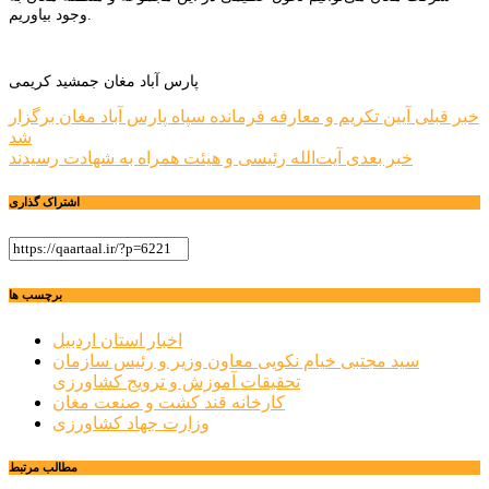
وجود بیاوریم.
پارس آباد مغان جمشید کریمی
راهبری
خبر قبلی
آیین تکریم و معارفه فرمانده سپاه پارس آباد مغان برگزار
شد
نوشته
خبر بعدی
آیت‌الله رئیسی و هیئت همراه به شهادت رسیدند
اشتراک گذاری
برچسب ها
اخبار استان اردبیل
سید مجتبی خیام نکویی معاون وزیر و رئیس سازمان
تحقیقات آموزش و ترویج كشاورزی
کارخانه قند کشت و صنعت مغان
وزارت جهاد کشاورزی
مطالب مرتبط