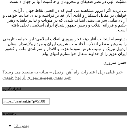
مشيّت الهي در نصر ضعيفان و محرومان و حاكميت آنها بر جهان دانست.
بی تردید اگر امروز مشاهده می کنیم که در اقصی نقاط جهان ، آزادی
خواهان در مقابل استکبار و ایادی آنان قد برافراشته و ندای عدالت خواهی و
آزادی‌طلبی سر می‌دهند، اهداف بلندی که در منویات و تدابیر داهیانه رهبر
حکیم و فرزانه انقلاب و رییس جمهور شجاع ایران اسلامی، تجلی یافته
است .
بدینوسیله اینجانب آغاز دهه فجر پيروزي انقلاب اسلامي؛ این حماسه تاریخی
را به رهبر معظم انقلاب، آحاد ملت شريف ايران و مردم ولایتمدار استان
اردبیل تبریک و تهنیت عرض نموده؛ عزت و اقتدار و سربلندی ملت و كشور
ایران عزیز را از خداوند متعال خواستارم.انتهای پیام
حسن سروری
راهبری
خبر قبلی
ریل اعتبارات راه آهن اردبیل – میانه به مقصد می رسد؟
خبر بعدی
سهمیه سوزی از نوع خودی
نوشته
اشتراک گذاری
برچسب ها
12 بهمن