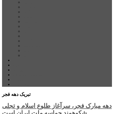
اردبیل
اصلاندوز
انگوت
بیله‌سوار
پارس‌آباد
خلخال
سرعین
کوثر
گرمی
مشکین‌شهر
نمین
نیر
عکس
فیلم
پیوندها
جستجوی پیشرفته
درباره ما
تماس با ما
تبریک دهه فجر
دهه مبارک فجر،‌ سرآغاز طلوع اسلام و‌ تجلی
شکوهمند حماسه ملت ایران است