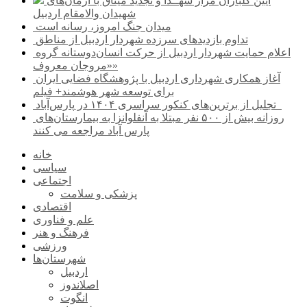
آیین گلباران مزار شهــدا و تجدید میثاق با آرمان‌های
شهیدان والامقام اردبیل
میدان جنگ امروز، رسانه است
تداوم بازدیدهای سرزده شهردار اردبیل از مناطق
اعلام حمایت شهردار اردبیل از حرکت انسان‌دوستانه گروه
«مروجان معروف»
آغاز همکاری شهرداری اردبیل با پژوهشگاه فضایی ایران
برای توسعه شهر هوشمند+ فیلم
تجلیل از برترین‌های کنکور سراسری ۱۴۰۴ در پارس‌آباد
روزانه بیش از ۵۰۰ نفر مبتلا به آنفلوانزا به بیمارستان‌های
پارس آباد مراجعه می کنند
خانه
سیاسی
اجتماعی
پزشکی و سلامت
اقتصادی
علم و فناوری
فرهنگ و هنر
ورزشی
شهرستان‌ها
اردبیل
اصلاندوز
انگوت