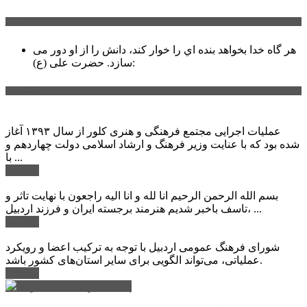
سخن روز
هر گاه خدا بخواهد بنده اي را خوار كند، دانش را از او دور می
حضرت علی (ع):
سازد.
اخبار ویژه
عملیات اجرایی مجتمع فرهنگی و هنری کلور از سال ۱۳۹۳ آغاز
شده بود که با عنایت وزیر فرهنگ و ارشاد اسلامی دولت چهاردهم و
با ...
ادامه ...
بسم الله الرحمن الرحیم انا لله و انا الیه راجعون با نهایت تاثر و
تاسف باخبر شدیم هنرمند برجسته ایران و فرزند اردبیل، ...
ادامه ...
شورای فرهنگ عمومی اردبیل با توجه به ترکیب اعضا و رویکرد
عملیاتی، می‌تواند الگویی برای سایر استان‌های کشور باشد.
ادامه ...