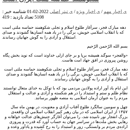
ی اخبار مهم
/
ی اخبار ویژه
/
ی تیتر اصلی
2022-02-01
شناسه خبر :
5108
تعداد بازدید : 419
دهه مبارک فجر،‌ سرآغاز طلوع اسلام و‌ تجلی شکوهمند حماسه ملتی است
که با انقلاب اسلامی خویش، برگی را در یاد همه انسان‌ها گشودند و صدای
استقلال و آزادی را به گوش جهانیان رساندند.
بسم الله الرّحمن الرّحیم
«والفجر» سوگند همیشه برپا و بر جای ازلی خداوند است که نوید بخش پگاه
روشن پیروزی در افق جهاد امت هاست.
دهه مبارک فجر،‌ سرآغاز طلوع اسلام و‌ تجلی شکوهمند حماسه ملتی است
که با انقلاب اسلامی خویش، برگی را در یاد همه انسان‌ها گشودند و صدای
استقلال و آزادی را به گوش جهانیان رساندند.
این ایام یاد آور اراده پولادین مردمی بود که با توکل به خدای متعال توانستند
نظام ظلم و ستم و استبداد را در هم شکسته و آزادی و عدالت و استقلال
مردم را به عنوان آرمان اسلامی به منصه ظهور برسانند.
چهل و سومین سالگرد طلوع آفتاب آزادي و معنویت، در بهمن ماه سال
۱۳۵۷ از ایران اسلامی كه در بيان رهبر كبير انقلاب اسلامي آن واقعه‌ی
بزرگ انفجار نور ناميده شد، را می‌توان آغازگر جنبش‌های عدالت خواهانه و
رهايي بخش ملت‌ها در سراسر جهان به حساب آورد كه قدرت و پيروزی
اراده‌ی مردم بر وابستگی، زور و استبداد را به رخ كشيده و يادآور وعده و