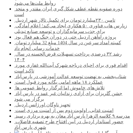
روابط ملت‌ها می‌شود
دوره صفویه نقطه عطف شکل‌گیری ایران مقتدر و متحد
است
تامین ۲۳۰میلیارد تومان برای تکمیل تالار شهر اردبیل
زپارس هاب فناوری ۵۰ هکتاری ایجاد می‌کند؛ اعلام آمادگی
برای جذب سرمایه‌گذاران و توسعه صنایع تبدیلی
پروژه راه‌آهن اردبیل حتی در دوران جنگ هم فعال بود
کمیته امداد سرعین در سال 1404 مبلغ 32 میلیارد تومان
خدمات رسانی انجام داد
رشد ۳۲ درصدی پرداخت تسهیلات قرض‌الحسنه در سال
۱۴۰۴
اقدام فوری برای احیای دریاچه شهرک آیت‌الله غفاری مورد
تاکید است
شتاب‌بخشی به نهضت توسعه عدالت آموزشی در پارس‌آباد
عملکرد ۱۸ ماهه امامی یگانه مورد قبول است
تلاش‌های خاموش اما اثرگذار روابط عمومی ها
جشن گلریزان برای آزادی زندانیان غیر عمد در پارس آباد
برگزار می شود
تجهیز ناوگان اورژانس اردبیل
امنیت غذایی، اولویت دوم پس از امنیت مرزی است
مدرسه ۹ کلاسه الزهرا پارس آباد مغان به بهره برداری رسید
حضور استاندار اردبیل در آیین افتتاح طرح تصفیه فاضلاب
شهری پارس آباد