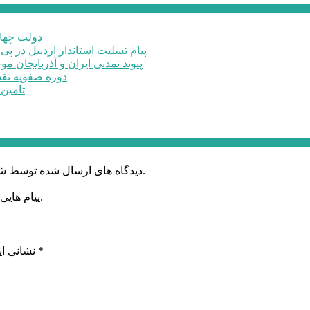
دولت چهار
پیام تسلیت استاندار اردبیل در پی
پیوند تمدنی ایران و آذربایجان 
دوره صفویه نق
تامین ۲۳۰میلیارد تومان برای تکمیل تالار شهر ارد
دیدگاه های ارسال شده توسط شما، پس از تایید توسط خبرگزاری الف در وب منتشر خواهد شد.
پیام هایی که به غیر از زبان فارسی یا غیر مرتبط باشد منتشر نخواهد شد.
*
بخش‌های موردنیاز علامت‌گذاری شده‌اند
نشانی ای