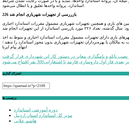
نتیجه آن، پروانه استاندارد واحدها، تمدید و یا در صورت رعایت نشدن شرایط
استاندارد، پروانه واحدها تعلیق و یا ابطال می‌شود.
226 بازررسی از تجهیزات شهربازی انجام شد
ر زمین های بازی و همچنین تجهیزات شهربازی مشمول مقررات استاندارد اجباری
شهرهای بازی دارای تجهیزات مشمول مقررات استاندارد اجباری و منوط به اخذ
به مالکان یا بهره‌برداران تجهیزات شهربازی بدون مجوز استاندارد را ندهند./
انتهای پیام ایرنا
راهبری
نصب تابلو و نامگذاری معابر در دستور کار این شهرداری قرار گرفت
ر بعدی
فاز اول داروسازی فارمد با اشتغازایی300 نفر افتتاح می‌شود
نوشته
اشتراک گذاری
برچسب ها
دوره آموزشی استاندارد
مدیر کل استاندارد استان اردبیل
هاشم علایی