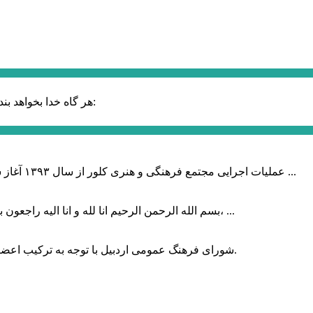
حضرت علی (ع):
هر گاه خدا بخواهد بند
عملیات اجرایی مجتمع فرهنگی و هنری کلور از سال ۱۳۹۳ آغاز شده بود که با عنایت وزیر فرهنگ و ارشاد اسلامی دولت چهاردهم و با ...
بسم الله الرحمن الرحیم انا لله و انا الیه راجعون با نهایت تاثر و تاسف باخبر شدیم هنرمند برجسته ایران و فرزند اردبیل، ...
شورای فرهنگ عمومی اردبیل با توجه به ترکیب اعضا و رویکرد عملیاتی، می‌تواند الگویی برای سایر استان‌های کشور باشد.