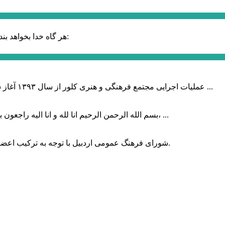
حضرت علی (ع):
هر گاه خدا بخواهد بند
عملیات اجرایی مجتمع فرهنگی و هنری کلور از سال ۱۳۹۳ آغاز شده بود که با عنایت وزیر فرهنگ و ارشاد اسلامی دولت چهاردهم و با ...
بسم الله الرحمن الرحیم انا لله و انا الیه راجعون با نهایت تاثر و تاسف باخبر شدیم هنرمند برجسته ایران و فرزند اردبیل، ...
شورای فرهنگ عمومی اردبیل با توجه به ترکیب اعضا و رویکرد عملیاتی، می‌تواند الگویی برای سایر استان‌های کشور باشد.