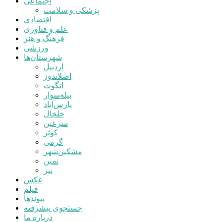
اجتماعی
پزشکی و سلامت
اقتصادی
علم و فناوری
فرهنگ و هنر
ورزشی
شهرستان‌ها
اردبیل
اصلاندوز
انگوت
بیله‌سوار
پارس‌آباد
خلخال
سرعین
کوثر
گرمی
مشکین‌شهر
نمین
نیر
عکس
فیلم
پیوندها
جستجوی پیشرفته
درباره ما