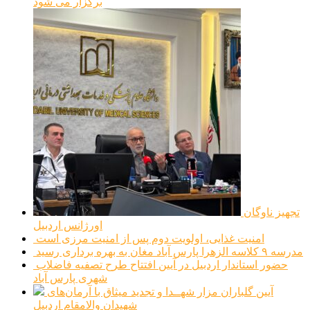
برگزار می شود
تجهیز ناوگان
اورژانس اردبیل
امنیت غذایی، اولویت دوم پس از امنیت مرزی است
مدرسه ۹ کلاسه الزهرا پارس آباد مغان به بهره برداری رسید
حضور استاندار اردبیل در آیین افتتاح طرح تصفیه فاضلاب
شهری پارس آباد
آیین گلباران مزار شهــدا و تجدید میثاق با آرمان‌های
شهیدان والامقام اردبیل