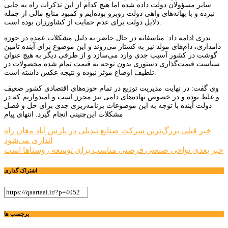
سایر مسؤولان دولت داده شده اما هیچ کدام از این تذکرات راه به جایی
نبرده و با بهانه‌های واهی دولت روبرو بوده‌ایم و کمبود منابع مالی از جمله
دلایل دولت برای عدم حمایت از کشاورزان بوده است.
بدری ادامه داد: متاسفانه در حال حاضر به دلیل مشکلات عمده در حوزه
دامداری، دام‌های مولد نیز به کشتار می‌روند و این موضوع برای آینده تامین
گوشت در کشور آسیب جدی وارد می‌سازد و از طرفی دیگر به هیچ عنوان
سیاست قیمت‌گذاری دستوری بدون توجه به قیمت تمام شده محصولات در
تلطیف اوضاع موثر نبوده و نتیجه عکس داشته است.
وی گفت: در نهایت مدیریت توزیع در تمام حوزه‌های اقتصادی کشور ضعیف
و غلط بوده و در خصوص نهاده‌های دامی نیز محرز است و امیدواریم که در
دولت آینده با توجه به این موضوعات برنامه‌ریزی جدی برای حل و فصل
مشکلات این‌چنینی انجام گیرد. انتهای پیام
راهبری
خبر قبلی
بزرگ‌ترین شرکت صنایع تبدیلی در پارس آباد مغان راه
اندازی می‌شود
نوشته
خبر بعدی
نواحی صنعتی فرصتی مناسب برای توسعه روستاها است
اشتراک گذاری
برچسب ها