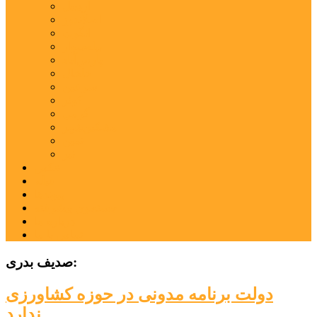
اردبیل
اصلاندوز
انگوت
بیله‌سوار
پارس‌آباد
خلخال
سرعین
کوثر
گرمی
مشکین‌شهر
نمین
نیر
عکس
فیلم
پیوندها
جستجوی پیشرفته
درباره ما
تماس با ما
صدیف بدری:
دولت برنامه مدونی در حوزه کشاورزی
ندارد