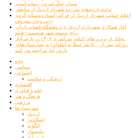
میدان جنگ امروز، رسانه است
تداوم بازدیدهای سرزده شهردار اردبیل از مناطق
اعلام حمایت شهردار اردبیل از حرکت انسان‌دوستانه گروه
«مروجان معروف»
آغاز همکاری شهرداری اردبیل با پژوهشگاه فضایی ایران
برای توسعه شهر هوشمند+ فیلم
تجلیل از برترین‌های کنکور سراسری ۱۴۰۴ در پارس‌آباد
روزانه بیش از ۵۰۰ نفر مبتلا به آنفلوانزا به بیمارستان‌های
پارس آباد مراجعه می کنند
خانه
سیاسی
اجتماعی
پزشکی و سلامت
اقتصادی
علم و فناوری
فرهنگ و هنر
ورزشی
شهرستان‌ها
اردبیل
اصلاندوز
انگوت
بیله‌سوار
پارس‌آباد