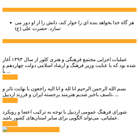
سخن روز
هر گاه خدا بخواهد بنده اي را خوار كند، دانش را از او دور می
حضرت علی (ع):
سازد.
اخبار ویژه
عملیات اجرایی مجتمع فرهنگی و هنری کلور از سال ۱۳۹۳ آغاز
شده بود که با عنایت وزیر فرهنگ و ارشاد اسلامی دولت چهاردهم و
با ...
ادامه ...
بسم الله الرحمن الرحیم انا لله و انا الیه راجعون با نهایت تاثر و
تاسف باخبر شدیم هنرمند برجسته ایران و فرزند اردبیل، ...
ادامه ...
شورای فرهنگ عمومی اردبیل با توجه به ترکیب اعضا و رویکرد
عملیاتی، می‌تواند الگویی برای سایر استان‌های کشور باشد.
ادامه ...