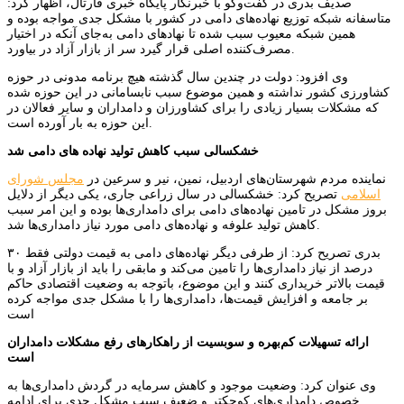
صدیف بدری در گفت‌وگو با خبرنگار پایگاه خبری قارتال، اظهار کرد:
متاسفانه شبکه توزیع نهاده‌های دامی در کشور با مشکل جدی مواجه بوده و
همین شبکه معیوب سبب شده تا نهادهای دامی به‌جای آنکه در اختیار
مصرف‌کننده اصلی قرار گیرد سر از بازار آزاد در بیاورد.
وی افزود: دولت در چندین سال گذشته هیچ برنامه مدونی در حوزه
کشاورزی کشور نداشته و همین موضوع سبب نابسامانی در این حوزه شده
که مشکلات بسیار زیادی را برای کشاورزان و دامداران و سایر فعالان در
این حوزه به بار آورده است.
خشکسالی سبب کاهش تولید نهاده های دامی شد
نماینده مردم شهرستان‌های اردبیل، نمین، نیر و سرعین در
مجلس شورای
اسلامی
تصریح کرد: خشکسالی در سال زراعی جاری، یکی دیگر از دلایل
بروز مشکل در تامین نهاده‌های دامی برای دامداری‌ها بوده و این امر سبب
کاهش تولید علوفه و نهاده‌های دامی مورد نیاز دامداری‌ها شد.
بدری تصریح کرد: از طرفی دیگر نهاده‌های دامی به قیمت دولتی فقط ۳۰
درصد از نیاز دامداری‌ها را تامین می‌کند و مابقی را باید از بازار آزاد و با
قیمت بالاتر خریداری کنند و این موضوع، باتوجه به وضعیت اقتصادی حاکم
بر جامعه و افزایش قیمت‌ها، دامداری‌ها را با مشکل جدی مواجه کرده
است
ارائه تسهیلات کم‌بهره و سوبسیت از راهکارهای رفع مشکلات دامداران
است
وی عنوان کرد: وضعیت موجود و کاهش سرمایه در گردش دامداری‌ها به
خصوص دامداری‌های کوچکتر و ضعیف سبب مشکل جدی برای ادامه