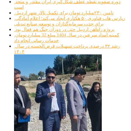
دوره صفویه نقطه عطف شکل‌گیری ایران مقتدر و متحد
است
تامین ۲۳۰میلیارد تومان برای تکمیل تالار شهر اردبیل
زپارس هاب فناوری ۵۰ هکتاری ایجاد می‌کند؛ اعلام آمادگی
برای جذب سرمایه‌گذاران و توسعه صنایع تبدیلی
پروژه راه‌آهن اردبیل حتی در دوران جنگ هم فعال بود
کمیته امداد سرعین در سال 1404 مبلغ 32 میلیارد تومان
خدمات رسانی انجام داد
رشد ۳۲ درصدی پرداخت تسهیلات قرض‌الحسنه در سال
۱۴۰۴