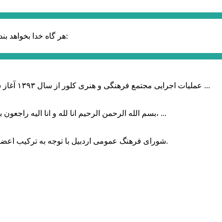
حضرت علی (ع):
هر گاه خدا بخواهد بند
عملیات اجرایی مجتمع فرهنگی و هنری کلور از سال ۱۳۹۳ آغاز شده بود که با عنایت وزیر فرهنگ و ارشاد اسلامی دولت چهاردهم و با ...
بسم الله الرحمن الرحیم انا لله و انا الیه راجعون با نهایت تاثر و تاسف باخبر شدیم هنرمند برجسته ایران و فرزند اردبیل، ...
شورای فرهنگ عمومی اردبیل با توجه به ترکیب اعضا و رویکرد عملیاتی، می‌تواند الگویی برای سایر استان‌های کشور باشد.