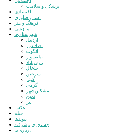
اجتماعی
پزشکی و سلامت
اقتصادی
علم و فناوری
فرهنگ و هنر
ورزشی
شهرستان‌ها
اردبیل
اصلاندوز
انگوت
بیله‌سوار
پارس‌آباد
خلخال
سرعین
کوثر
گرمی
مشکین‌شهر
نمین
نیر
عکس
فیلم
پیوندها
جستجوی پیشرفته
درباره ما