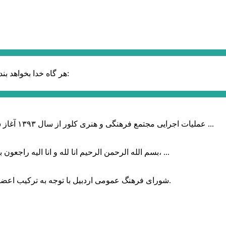
حضرت علی (ع):
هر گاه خدا بخواهد بند
عملیات اجرایی مجتمع فرهنگی و هنری کلور از سال ۱۳۹۳ آغاز شده بود که با عنایت وزیر فرهنگ و ارشاد اسلامی دولت چهاردهم و با ...
بسم الله الرحمن الرحیم انا لله و انا الیه راجعون با نهایت تاثر و تاسف باخبر شدیم هنرمند برجسته ایران و فرزند اردبیل، ...
شورای فرهنگ عمومی اردبیل با توجه به ترکیب اعضا و رویکرد عملیاتی، می‌تواند الگویی برای سایر استان‌های کشور باشد.