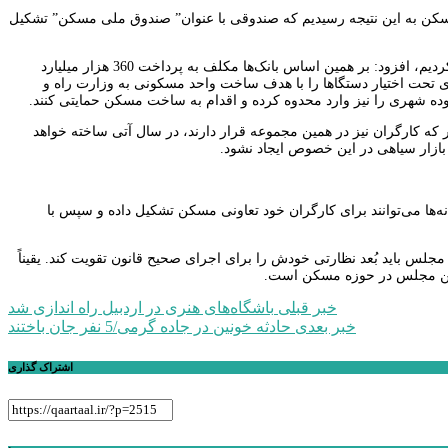
سکن به این نتیجه رسیدیم که صندوقی با عنوان” صندوق ملی مسکن” تشکیل
بدری با بیان اینکه در لایحه بودجه 1400 نیز منابع مالی تسهیلات ساخت مسکن‌ها را نیز پیش بینی کردیم، افزود: بر همین اساس بانک‌ها مکلف به پرداخت 360 هزار میلیارد
 تسهیلات در حوزه مسکن شدند. از طرفی برای تامین زمین رایگان نیز تلاش کردیم زمین‌‎های تحت اختیار دستگا‌ها را با هدف ساخت واحد مسکونی به وزارت راه و
وده شهری را نیز وارد محدوه کرده و اقدام به ساخت مسکن حمایتی کنند.
رآمد و آسیب پذیر که کارگران نیز در همین مجموعه قرار دارند، در سال آتی ساخته خواهد
بازار سیاهی در این خصوص ایجاد نشود.
ها می‌توانند برای کارگران خود تعاونی مسکن تشکیل داده و سپس با
لس باید بُعد نظارتی خودش را برای اجرای صحیح قانون تقویت کند. یقیناً
انین مجلس در حوزه مسکن است.
راهبری
خبر قبلی
باشگاه‌های هنری در اردبیل راه اندازی شد
خبر بعدی
حادثه خونین در جاده گرمی/5 نفر جان باختند
نوشته
اشتراک گذاری