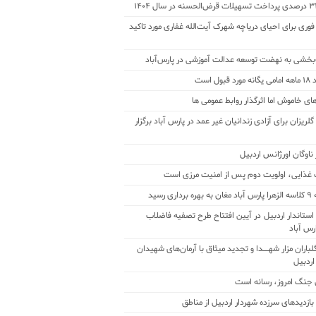
فوری برای احیای دریاچه شهرک آیت‌الله غفاری مورد تاکید
بخشی به نهضت توسعه عدالت آموزشی در پارس‌آباد
 قبول است
ای خاموش اما اثرگذار روابط عمومی ها
ریزان برای آزادی زندانیان غیر عمد در پارس آباد برگزار
ناوگان اورژانس اردبیل
 غذایی، اولویت دوم پس از امنیت مرزی است
رداری رسید
ستاندار اردبیل در آیین افتتاح طرح تصفیه فاضلاب
رس آباد
لباران مزار شهــدا و تجدید میثاق با آرمان‌های شهیدان
اردبیل
 جنگ امروز، رسانه است
بازدیدهای سرزده شهردار اردبیل از مناطق