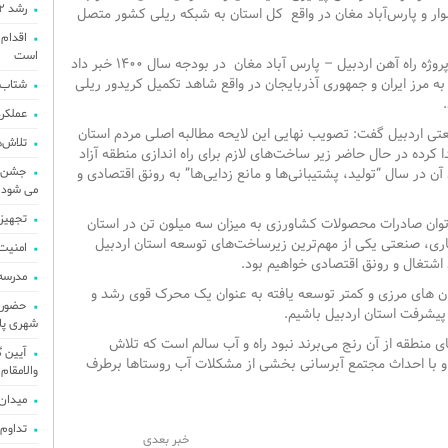
رشد ۳۲ درصدی پرداخت تسهیلات قرض‌الحسنه در سال ۱۴۰۴
وار و پارس‌آباد مغان در واقع کل استان به شبکه ریلی کشور متصل
اقدام 
است
نماینده اردبیل در مجلس از اخذ ردیف ملی برای پروژه راه آهن اردبیل – پارس آباد مغان در بودجه سال ۱۴۰۰ خبر داد
به مرز ایران و جمهوری آذربایجان در واقع شاهد تکمیل کریدور ریلی
شتاب‌
عملکرد ۱۸ ماهه امامی یگانه مورد
نعتی اردبیل گفت: تصویب نهایی این لایحه مطالبه اصلی مردم استان
تلاش‌ه
 کرده در حال حاضر زیر ساخت‌های لازم برای راه اندازی منطقه آزاد
جشن گل
آن در سال “تولید، پشتیبانی‌ها و مانع زدایی‌ها” به رونق اقتصادی و
می شود
تجهیز 
اری توان صادرات محصولات کشاورزی به میزان سه میلون تن در استان
جاری، صنعتی یکی از مهم‌ترین زیرساخت‌های توسعه استان اردبیل
امنیت
د اشتغال و رونق اقتصادی خواهیم بود.
مدرسه ۹ کلاسه الزهرا پارس آباد مغان به بهره ب
ان ‌های مرزی و کمتر توسعه‌ یافته به عنوان یک محرک قوی رشد و
حضور ا
پیشرفت استان اردبیل باشیم.
شهری پا
ی منطقه از آن رنج می‌برند نبود راه و آب سالم است که تلاش
آیین گ
ه و با احداث مجتمع آبرسانی بخشی از مشکلات آب روستاها برطرف
والامقام 
میدان
تداوم 
خبر بعدی