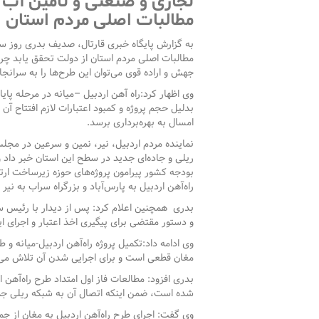
تجاری و صنعتی و تامین آب آ
مطالبات اصلی مردم استان ا
به گزارش پایگاه خبری قارتال، صدیف بدری روز س
مطالبات اصلی مردم استان از دولت تحقق یابد چرا 
جهش و اراده قوی می‌توان این طرح‌ها را به سرانجا
وی اظهار کرد:راه آهن اردبیل –میانه در مرحله پایا
بدلیل حجم پروژه و کمبود اعتبارات لازم افتتاح آ
امسال به بهره‌برداری برسد.
نماینده مردم اردبیل، نیر، نمین و سرعین در مجل
ریلی و جاده‌ای جدید در سطح این استان خبر داد 
بودجه کشور پیرامون پروژه‌های حوزه زیرساخت ارتبا
راه‌آهن اردبیل به پارس‌آباد و بزرگراه سراب به نیر
بدری همچنین اعلام کرد: پس از دیدار با رئیس سا
و دستور مقتضی برای پیگیری اخذ اعتبار و اجرای ا
وی ادامه داد:تکمیل پروژه راه‌آهن اردبیل-میانه و
مغان قطعی است و برای اجرایی شدن آن تلاش می‌
شده است، ضمن اینکه اتصال آن به شبکه ریلی جمهور
وی گفت: اجرای طرح راه‌آهن اردبیل به مغان از ج