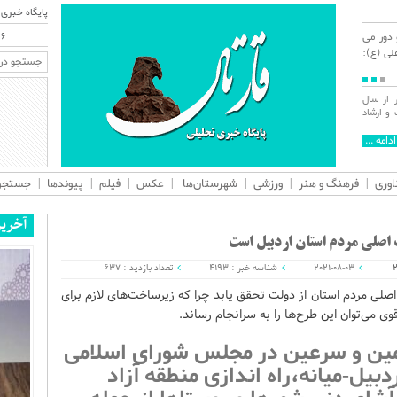
پایگاه خبری 
 دور می
۱۶
ی (ع):
 الیه راجعون با
شورای فرهنگ عمومی اردبیل با توجه به ترکیب
د برجسته ایران
اعضا و رویکرد عملیاتی، می‌تواند الگویی برای سایر
استان‌های کشور باشد.
ادامه ...
ادامه ...
اوری
فرهنگ و هنر
ورزشی
شهرستان‌ها
عکس
فیلم
پیوندها
جستجوی
آخری
 اصلی مردم استان اردبیل است
2021-08-03
شناسه خبر : 4193
تعداد بازدید : 637
صلی مردم استان از دولت تحقق یابد چرا که زیرساخت‌های لازم برای
ی می‌توان این طرح‌ها را به سرانجام رساند.
 نمین و سرعین در مجلس شورای اسلامی
بیل-میانه،راه اندازی منطقه آزاد