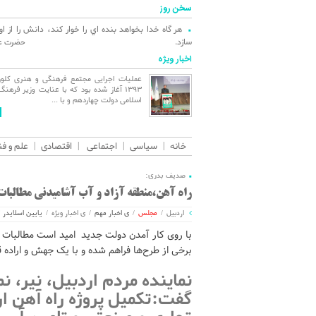
سخن روز
هر گاه خدا بخواهد بنده اي را خوار كند، دانش را از او
سازد.
حضرت عل
اخبار ویژه
ات اجرایی مجتمع فرهنگی و هنری کلور از
بسم الله الرحمن الرحیم انا لله و انا
سال ۱۳۹۳ آغاز شده بود که با عنایت وزیر فرهنگ
نهایت تاثر و تاسف باخبر شدیم هنرمن
اد اسلامی دولت چهاردهم و با ...
و فرزند اردبیل، ...
ادامه ...
خانه
سیاسی
اجتماعی
اقتصادی
علم و فن
صدیف بدری:
راه آهن،منطقه آزاد و آب آشامیدنی مطالبات
اردبیل
/
مجلس
/
ی اخبار مهم
/
ی اخبار ویژه
/
یایین اسلایدر 2
با روی کار آمدن دولت جدید امید است مطالبات ا
برخی از طرح‌ها فراهم شده و با یک جهش و اراده قو
نماینده مردم اردبیل، نیر،
گفت:تکمیل پروژه راه آهن ارد