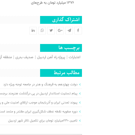
۱۳۷۶ میلیارد تومان به طرح‌های
نیمه‌تمام اردبیل اختصاص می‌یابد
اشتراک گذاری
برچسب ها
اعتبارات
پروژه راه آهن اردبیل
صدیف بدری
منطقه آز
مطالب مرتبط
دولت چهاردهم به فرهنگ و هنر در جامعه توجه ویژه دارد
پیام تسلیت استاندار اردبیل در پی درگذشت هنرمند برجسته 
پیوند تمدنی ایران و آذربایجان موجب ارتقای امنیت ملی و ر
دوره صفویه نقطه عطف شکل‌گیری ایران مقتدر و متحد است
تامین ۲۳۰میلیارد تومان برای تکمیل تالار شهر اردبیل