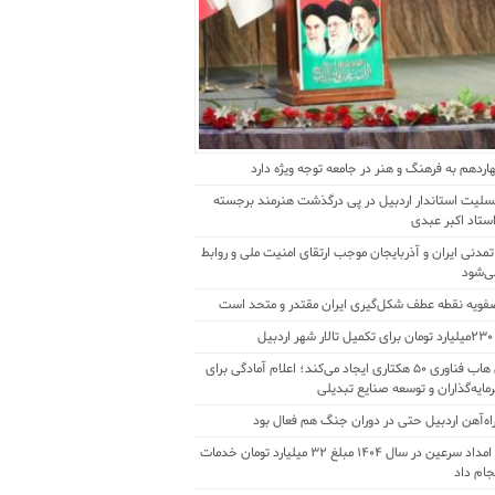
ردهم به فرهنگ و هنر در جامعه توجه ویژه دارد
سلیت استاندار اردبیل در پی درگذشت هنرمند برجسته
استاد اکبر عبدی
تمدنی ایران و آذربایجان موجب ارتقای امنیت ملی و روابط
ی‌شود
صفویه نقطه عطف شکل‌گیری ایران مقتدر و متحد است
دبیل
زپارس هاب فناوری ۵۰ هکتاری ایجاد می‌کند؛ اعلام آمادگی برای
یه‌گذاران و توسعه صنایع تبدیلی
راه‌آهن اردبیل حتی در دوران جنگ هم فعال بود
کمیته امداد سرعین در سال 1404 مبلغ 32 میلیارد تومان خدمات
جام داد