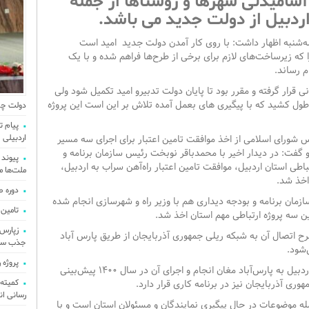
شامیدنی شهرها و روستاها از جمله
ردبیل از دولت جدید می باشد.
ه‌شنبه اظهار داشت: با روی کار آمدن دولت جدید امید است
که زیرساخت‌های لازم برای برخی از طرح‌ها فراهم شده و با یک
م رساند.
نی قرار گرفته و مقرر بود تا پایان دولت تدبیرو امید تکمیل شود ولی
ن طول کشید که با پیگیری های بعمل آمده تلاش بر این است این پروژه
دولت چها
پیام ت
اردبیلی 
س شورای اسلامی از اخذ موافقت تامین اعتبار برای اجرای سه مسیر
و گفت: در دیدار اخیر با محمدباقر نوبخت رئیس سازمان برنامه و
پیوند 
طی استان اردبیل، موافقت تامین اعتبار راه‌آهن سراب به اردبیل،
ملت‌ها م
 اخذ شد.
دوره 
زمان برنامه و بودجه دیداری هم با وزیر راه و شهرسازی انجام شده
تامین ۲۳۰میلیارد تومان برای تکمیل تالار شهر ار
ین سه پروژه ارتباطی مهم استان اخذ شد.
 طرح اتصال آن به شبکه ریلی جمهوری آذربایجان از طریق پارس آباد
جذب سرما
شود.
پروژه 
بدری افزود: مطالعات فاز اول امتداد طرح راه‌آهن اردبیل به پارس‌آباد مغان انجام و اجرای آن در سال ۱۴۰۰ پیش‌بینی
ی آذربایجان نیز در برنامه کاری قرار دارد.
رسانی ان
مله موضوعات در حال پیگیری نمایندگان و مسئولان استان است و با