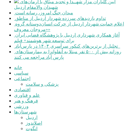
آیین گلباران مزار شهــدا و تجدید میثاق با آرمان‌های
شهیدان والامقام اردبیل
میدان جنگ امروز، رسانه است
تداوم بازدیدهای سرزده شهردار اردبیل از مناطق
اعلام حمایت شهردار اردبیل از حرکت انسان‌دوستانه گروه
«مروجان معروف»
آغاز همکاری شهرداری اردبیل با پژوهشگاه فضایی ایران
برای توسعه شهر هوشمند+ فیلم
تجلیل از برترین‌های کنکور سراسری ۱۴۰۴ در پارس‌آباد
روزانه بیش از ۵۰۰ نفر مبتلا به آنفلوانزا به بیمارستان‌های
پارس آباد مراجعه می کنند
خانه
سیاسی
اجتماعی
پزشکی و سلامت
اقتصادی
علم و فناوری
فرهنگ و هنر
ورزشی
شهرستان‌ها
اردبیل
اصلاندوز
انگوت