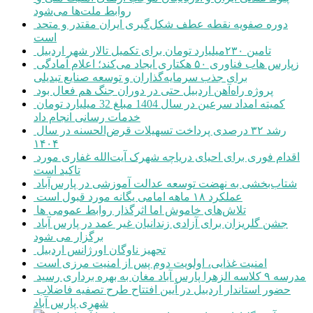
روابط ملت‌ها می‌شود
دوره صفویه نقطه عطف شکل‌گیری ایران مقتدر و متحد
است
تامین ۲۳۰میلیارد تومان برای تکمیل تالار شهر اردبیل
زپارس هاب فناوری ۵۰ هکتاری ایجاد می‌کند؛ اعلام آمادگی
برای جذب سرمایه‌گذاران و توسعه صنایع تبدیلی
پروژه راه‌آهن اردبیل حتی در دوران جنگ هم فعال بود
کمیته امداد سرعین در سال 1404 مبلغ 32 میلیارد تومان
خدمات رسانی انجام داد
رشد ۳۲ درصدی پرداخت تسهیلات قرض‌الحسنه در سال
۱۴۰۴
اقدام فوری برای احیای دریاچه شهرک آیت‌الله غفاری مورد
تاکید است
شتاب‌بخشی به نهضت توسعه عدالت آموزشی در پارس‌آباد
عملکرد ۱۸ ماهه امامی یگانه مورد قبول است
تلاش‌های خاموش اما اثرگذار روابط عمومی ها
جشن گلریزان برای آزادی زندانیان غیر عمد در پارس آباد
برگزار می شود
تجهیز ناوگان اورژانس اردبیل
امنیت غذایی، اولویت دوم پس از امنیت مرزی است
مدرسه ۹ کلاسه الزهرا پارس آباد مغان به بهره برداری رسید
حضور استاندار اردبیل در آیین افتتاح طرح تصفیه فاضلاب
شهری پارس آباد