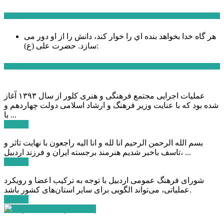
سخن روز
هر گاه خدا بخواهد بنده اي را خوار كند، دانش را از او دور می
حضرت علی (ع):
سازد.
اخبار ویژه
عملیات اجرایی مجتمع فرهنگی و هنری کلور از سال ۱۳۹۳ آغاز
شده بود که با عنایت وزیر فرهنگ و ارشاد اسلامی دولت چهاردهم و
با ...
ادامه ...
بسم الله الرحمن الرحیم انا لله و انا الیه راجعون با نهایت تاثر و
تاسف باخبر شدیم هنرمند برجسته ایران و فرزند اردبیل، ...
ادامه ...
شورای فرهنگ عمومی اردبیل با توجه به ترکیب اعضا و رویکرد
عملیاتی، می‌تواند الگویی برای سایر استان‌های کشور باشد.
ادامه ...