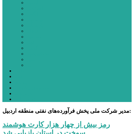
اردبیل
اصلاندوز
انگوت
بیله‌سوار
پارس‌آباد
خلخال
سرعین
کوثر
گرمی
مشکین‌شهر
نمین
نیر
عکس
فیلم
پیوندها
جستجوی پیشرفته
درباره ما
تماس با ما
مدیر شرکت ملی پخش فرآورده‌های نفتی منطقه اردبیل:
رمز بیش از چهار هزار کارت هوشمند
سوخت در استان بازیابی شد