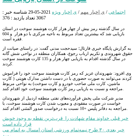
اجتماعی
/
ی اخبار مهم
/
ی اخبار ویژه
2021-05-29
شناسه خبر :
3067
تعداد بازدید : 376
در سال گذشته رمز بیش از چهار هزار کارت هوشمند سوخت در استان
بازیابی شد که بیشترین تعداد مربوط به ناحیه مرکزی با دو هزار و 604
فقره است.
به گزارش پایگاه خبری قارتال؛ سیدحجت مدنی گفت: در راستای صیانت از
حقوق شهروندی و تکریم ارباب رجوع، همکاران منطقه در نواحی شش گانه
در سال گذشته اقدام به بازیابی چهار هزار و 135 کارت هوشمند سوخت
کردند.
وی افزود: شهروندان عزیز که رمز کارت هوشمند سوخت خود را فراموش
کردند می‌توانند به صورت حضوری با در دست داشتن مدارک هویتی ( کارت
ماشین، کارت ملی صاحب خودرو و کارت سوخت) به نواحی مربوط
مراجعه و نسبت به بازیابی رمز کارت هوشمند سوخت خود اقدام کنند.
مدیر شرکت ملی پخش فرآورده‌های نفتی منطقه اردبیل از شهروندان
خواست در صورت مفقودی و معیوب شدن کارت هوشمند سوخت، با
مراجعه به دفاتر پلیس +10 نسبت به درخواست صدور المثنی اقدام کنند.
راهبری
خبر قبلی
خداوند مقام شهادت را قرب‌ترین نقطه به وجود خویش
قرار داده است
نوشته
خبر بعدی
۳۰ طرح نیمه‌تمام ورزشی استان امسال به اتمام می
رسد