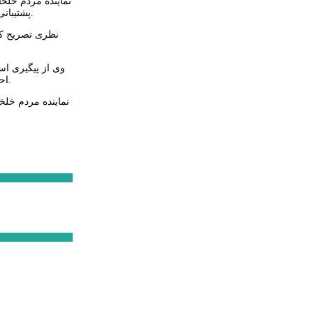
نماینده مردم خلخا
پشتیبانی و همکاری استاندار اردبیل انجام شده به طوریکه با اخذ 12 میلیارد تومان اعتبار بعد از پنج سال توقف عملیات اجرایی، این پروژه شتاب بیشتری گرفته است.
احداث بخش‌های مختلف این پایاب تخصیص یافته که حفاری تونل به طول 105 متر انجام شده و در کنار آن اجرای تونل‌های دیگر این پایاب در دست اقدام است.
نماینده مردم خلخ