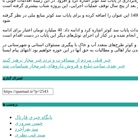
داری از پایاب سد کوثر اشاره کرد و افزود: در این زمینه اقدامات خوبی با
نظری تصریح کرد: در ردیف بودجه ملی نام این سد حذف شده بود که سعی کردیم در بودجه 1400 این عنوان را اضافه کرده و برای پایاب سد کوثر منابع ملی در نظر گرفته
شود.
وی از پیگیری استاندار اردبیل و همکاری خوب مدیرعامل شرکت آب منطقه‌ای برای تکمیل و احداث پایاب سد کوثر اشاره کرد و ادامه داد: 40 میلیارد تومان اعتبار برای ادامه
 کوثر طرح‌های متعدد آب و خاک با پیگیری مسئولان استانی و شهرستانی در
از اهالی و مطالبات به حق آنها در این حوزه خواهیم بود./انتهای پیام ایسنا
راهبری
خبر قبلی
مردم از مسافرت و تردد غیر مجاز پرهیز کنند
خبر بعدی
سایت تبلیغ و فروش داروهای غیرمجاز شناسایی شد
نوشته
اشتراک گذاری
برچسب ها
پايگاه خبري قارتال
حسن سروری
سد بفرآجرد
سید غنی نظری