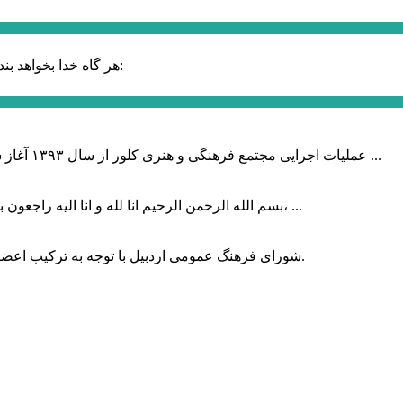
حضرت علی (ع):
هر گاه خدا بخواهد بند
عملیات اجرایی مجتمع فرهنگی و هنری کلور از سال ۱۳۹۳ آغاز شده بود که با عنایت وزیر فرهنگ و ارشاد اسلامی دولت چهاردهم و با ...
بسم الله الرحمن الرحیم انا لله و انا الیه راجعون با نهایت تاثر و تاسف باخبر شدیم هنرمند برجسته ایران و فرزند اردبیل، ...
شورای فرهنگ عمومی اردبیل با توجه به ترکیب اعضا و رویکرد عملیاتی، می‌تواند الگویی برای سایر استان‌های کشور باشد.