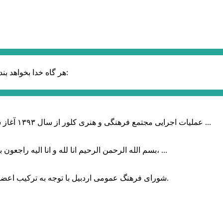
حضرت علی (ع):
هر گاه خدا بخواهد بند
عملیات اجرایی مجتمع فرهنگی و هنری کلور از سال ۱۳۹۳ آغاز شده بود که با عنایت وزیر فرهنگ و ارشاد اسلامی دولت چهاردهم و با ...
بسم الله الرحمن الرحیم انا لله و انا الیه راجعون با نهایت تاثر و تاسف باخبر شدیم هنرمند برجسته ایران و فرزند اردبیل، ...
شورای فرهنگ عمومی اردبیل با توجه به ترکیب اعضا و رویکرد عملیاتی، می‌تواند الگویی برای سایر استان‌های کشور باشد.