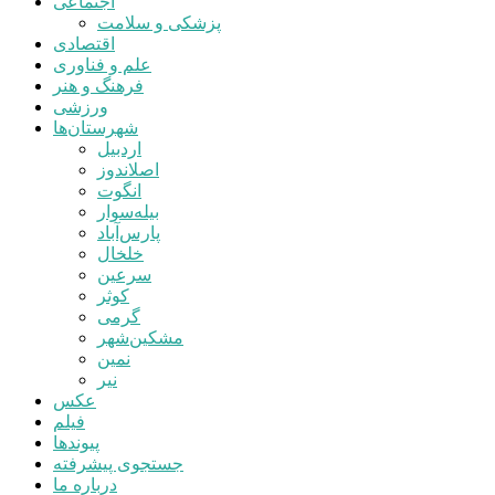
اجتماعی
پزشکی و سلامت
اقتصادی
علم و فناوری
فرهنگ و هنر
ورزشی
شهرستان‌ها
اردبیل
اصلاندوز
انگوت
بیله‌سوار
پارس‌آباد
خلخال
سرعین
کوثر
گرمی
مشکین‌شهر
نمین
نیر
عکس
فیلم
پیوندها
جستجوی پیشرفته
درباره ما