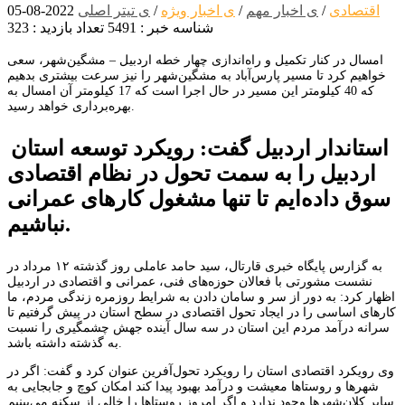
اقتصادی
/
ی اخبار مهم
/
ی اخبار ویژه
/
ی تیتر اصلی
2022-08-05
شناسه خبر : 5491
تعداد بازدید : 323
امسال در کنار تکمیل و راه‌اندازی چهار خطه اردبیل – مشگین‌شهر، سعی
خواهیم کرد تا مسیر پارس‌آباد به مشگین‌شهر را نیز سرعت بیشتری بدهیم
که 40 کیلومتر این مسیر در حال اجرا است که 17 کیلومتر آن امسال به
بهره‌برداری خواهد رسید.
استاندار اردبیل گفت: رویکرد توسعه استان
اردبیل را به سمت تحول در نظام اقتصادی
سوق داده‌ایم تا تنها مشغول کارهای عمرانی
نباشیم.
به گزارس پایگاه خبری قارتال، سید حامد عاملی روز گذشته ۱۲ مرداد در
نشست مشورتی با فعالان حوزه‌های فنی، عمرانی و اقتصادی در اردبیل
اظهار کرد: به دور از سر و سامان دادن به شرایط روزمره زندگی مردم، ما
کارهای اساسی را در ایجاد تحول اقتصادی در سطح استان در پیش گرفتیم تا
سرانه درآمد مردم این استان در سه سال آینده جهش چشمگیری را نسبت
به گذشته داشته باشد.
وی رویکرد اقتصادی استان را رویکرد تحول‌آفرین عنوان کرد و گفت: اگر در
شهرها و روستاها معیشت و درآمد بهبود پیدا کند امکان کوچ و جابجایی به
سایر کلان‌شهرها وجود ندارد و اگر امروز روستاها را خالی از سکنه می‌بینیم