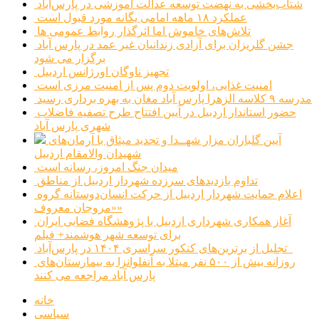
شتاب‌بخشی به نهضت توسعه عدالت آموزشی در پارس‌آباد
عملکرد ۱۸ ماهه امامی یگانه مورد قبول است
تلاش‌های خاموش اما اثرگذار روابط عمومی ها
جشن گلریزان برای آزادی زندانیان غیر عمد در پارس آباد
برگزار می شود
تجهیز ناوگان اورژانس اردبیل
امنیت غذایی، اولویت دوم پس از امنیت مرزی است
مدرسه ۹ کلاسه الزهرا پارس آباد مغان به بهره برداری رسید
حضور استاندار اردبیل در آیین افتتاح طرح تصفیه فاضلاب
شهری پارس آباد
آیین گلباران مزار شهــدا و تجدید میثاق با آرمان‌های
شهیدان والامقام اردبیل
میدان جنگ امروز، رسانه است
تداوم بازدیدهای سرزده شهردار اردبیل از مناطق
اعلام حمایت شهردار اردبیل از حرکت انسان‌دوستانه گروه
«مروجان معروف»
آغاز همکاری شهرداری اردبیل با پژوهشگاه فضایی ایران
برای توسعه شهر هوشمند+ فیلم
تجلیل از برترین‌های کنکور سراسری ۱۴۰۴ در پارس‌آباد
روزانه بیش از ۵۰۰ نفر مبتلا به آنفلوانزا به بیمارستان‌های
پارس آباد مراجعه می کنند
خانه
سیاسی