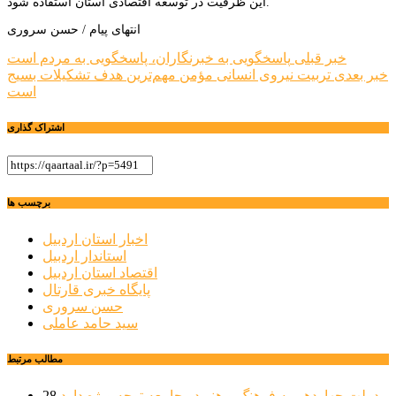
این ظرفیت در توسعه اقتصادی استان استفاده شود.
انتهای پیام / حسن سروری
راهبری
خبر قبلی
پاسخگویی به خبرنگاران، پاسخگویی به مردم است
خبر بعدی
تربیت نیروی انسانی مؤمن مهم‌ترین هدف تشکیلات بسیج
نوشته
است
اشتراک گذاری
برچسب ها
اخبار استان اردبیل
استاندار اردبیل
اقتصاد استان اردبیل
پایگاه خبری قارتال
حسن سروری
سید حامد عاملی
مطالب مرتبط
دولت چهاردهم به فرهنگ و هنر در جامعه توجه ویژه دارد
28