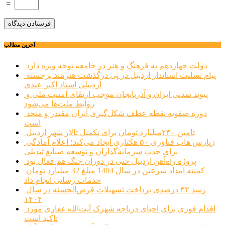
=
آخرین مطالب
دولت چهاردهم به فرهنگ و هنر در جامعه توجه ویژه دارد
پیام تسلیت استاندار اردبیل در پی درگذشت هنرمند برجسته
اردبیلی استاد اکبر عبدی
پیوند تمدنی ایران و آذربایجان موجب ارتقای امنیت ملی و
روابط ملت‌ها می‌شود
دوره صفویه نقطه عطف شکل‌گیری ایران مقتدر و متحد
است
تامین ۲۳۰میلیارد تومان برای تکمیل تالار شهر اردبیل
زپارس هاب فناوری ۵۰ هکتاری ایجاد می‌کند؛ اعلام آمادگی
برای جذب سرمایه‌گذاران و توسعه صنایع تبدیلی
پروژه راه‌آهن اردبیل حتی در دوران جنگ هم فعال بود
کمیته امداد سرعین در سال 1404 مبلغ 32 میلیارد تومان
خدمات رسانی انجام داد
رشد ۳۲ درصدی پرداخت تسهیلات قرض‌الحسنه در سال
۱۴۰۴
اقدام فوری برای احیای دریاچه شهرک آیت‌الله غفاری مورد
تاکید است