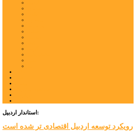
اردبیل
اصلاندوز
انگوت
بیله‌سوار
پارس‌آباد
خلخال
سرعین
کوثر
گرمی
مشکین‌شهر
نمین
نیر
عکس
فیلم
پیوندها
جستجوی پیشرفته
درباره ما
تماس با ما
استاندار اردبیل:
رویکرد توسعه اردبیل اقتصادی تر شده است