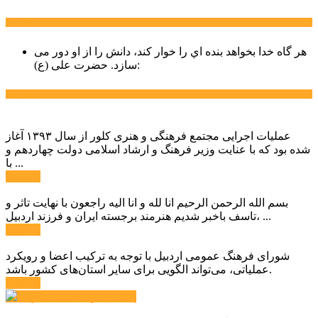
سخن روز
هر گاه خدا بخواهد بنده اي را خوار كند، دانش را از او دور می
حضرت علی (ع):
سازد.
اخبار ویژه
عملیات اجرایی مجتمع فرهنگی و هنری کلور از سال ۱۳۹۳ آغاز
شده بود که با عنایت وزیر فرهنگ و ارشاد اسلامی دولت چهاردهم و
با ...
ادامه ...
بسم الله الرحمن الرحیم انا لله و انا الیه راجعون با نهایت تاثر و
تاسف باخبر شدیم هنرمند برجسته ایران و فرزند اردبیل، ...
ادامه ...
شورای فرهنگ عمومی اردبیل با توجه به ترکیب اعضا و رویکرد
عملیاتی، می‌تواند الگویی برای سایر استان‌های کشور باشد.
ادامه ...