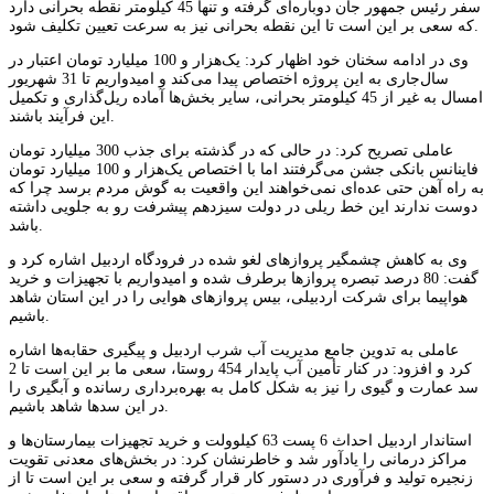
سفر رئیس جمهور جان دوباره‌ای گرفته و تنها 45 کیلومتر نقطه بحرانی دارد
که سعی بر این است تا این نقطه بحرانی نیز به سرعت تعیین تکلیف شود.
وی در ادامه سخنان خود اظهار کرد: یک‌هزار و 100 میلیارد تومان اعتبار در
سال‌جاری به این پروژه اختصاص پیدا می‌کند و امیدواریم تا 31 شهریور
امسال به غیر از 45 کیلومتر بحرانی،‌ سایر بخش‌ها آماده ریل‌گذاری و تکمیل
این فرآیند باشند.
عاملی تصریح کرد: در حالی که در گذشته برای جذب 300 میلیارد تومان
فاینانس بانکی جشن می‌گرفتند اما با اختصاص یک‌هزار و 100 میلیارد تومان
به راه آهن حتی عده‌ای نمی‌خواهند این واقعیت به گوش مردم برسد چرا که
دوست ندارند این خط ریلی در دولت سیزدهم پیشرفت رو به جلویی داشته
باشد.
وی به کاهش چشمگیر پروازهای لغو شده در فرودگاه اردبیل اشاره کرد و
گفت: 80 درصد تبصره پروازها برطرف شده و امیدواریم با تجهیزات و خرید
هواپیما برای شرکت اردبیلی، بیس پروازهای هوایی را در این استان شاهد
باشیم.
عاملی به تدوین جامع مدیریت آب شرب اردبیل و پیگیری حقابه‌ها اشاره
کرد و افزود: در کنار تأمین آب پایدار 454 روستا، سعی ما بر این است تا 2
سد عمارت و گیوی را نیز به شکل کامل به بهره‌برداری رسانده و ‌آبگیری را
در این سدها شاهد باشیم.
استاندار اردبیل احداث 6 پست 63 کیلوولت و خرید تجهیزات بیمارستان‌ها و
مراکز درمانی را یادآور شد و خاطرنشان کرد: در بخش‌های معدنی تقویت
زنجیره تولید و فرآوری در دستور کار قرار گرفته و سعی بر این است تا از