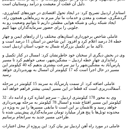
دلیل آن غفلت از معیشت و درآمد روستاییان است.
استاندار اردبیل تصریح کرد: در ایجاد تحول اقتصادی در حوزه‌های کشاورزی،
گردشگری، صنعت و معدن و خدمات ما نیاز مبرم به زیربناهایی همچون راه،
ایجاد شبکه ریلی و شبکه هوایی مطمئن داریم تا بتوانیم وضعیت رو به
جلویی را برای حضور سرمایه‌گذاران مهیا کنیم.
عاملی شاخص برخورداری استان‌های مختلف را از راه‌های ایمن و چهار
خطه 24 درصد اعلام کرد و افزود: این شاخص در استان 11 درصد است و
تاکید ما بر تکمیل بزرگراه شمال به جنوب استان اردبیل است.
وی در بخش دیگری از سخنان خود خاطرنشان کرد: امسال در کنار تکمیل و
راه‌اندازی چهار خطه اردبیل – مشگین‌شهر، سعی خواهیم کرد تا مسیر
پارس‌آباد به مشگین‌شهر را نیز سرعت بیشتری بدهیم که 40 کیلومتر این
مسیر در حال اجرا است که 17 کیلومتر آن امسال به بهره‌برداری خواهد
رسید.
عاملی اضافه کرد: از سمت پارس‌آباد به سربند 15 کیلومتر در مرحله
آسفالت‌ریزی است که قطعا در این مسیر ایمنی بیشتر فراهم خواهد آمد.
وی به محور 178 کیلومتری اردبیل – سرچم اشاره کرد و ادامه داد: 32
کیلومتر این مسیر افتتاح شده و امسال 78 کیلومتر به مرحله بهره‌برداری
خواهد رسید و تلاشمان بر این است تا مابقی مسیرها را نیز به ویژه در
محدوده تونل‌ها با پنج هزار میلیارد تومان سرمایه‌گذاری پیش‌بینی شده با
طراحی مسیر جدید به سرانجام برسانیم.
عاملی در مورد راه آهن اردبیل نیز بیان کرد: این پروژه از محل اعتبارات