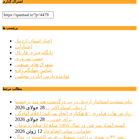
اشتراک گذاری
برچسب ها
اخبار استان اردبیل
اعتبارات
پایگاه خبری قارتال
حسن سروری
شهرک های صنعتی
عباس جهانگیرزاده
نماینده پارس آباد در مجلس
مطالب مرتبط
پیام تسلیت استاندار اردبیل در پی درگذشت هنرمند برجسته
اردبیلی استاد اکبر ...
28 جولای 2026
زپارس هاب فناوری ۵۰ هکتاری ایجاد می‌کند؛ اعلام آمادگی
برای جذب ...
28 جولای 2026
کمیته امداد سرعین در سال 1404 مبلغ 32 میلیارد تومان
خدمات رسانی انجام داد
12 ژوئن 2026
رشد ۳۲ درصدی پرداخت تسهیلات قرض‌الحسنه در سال