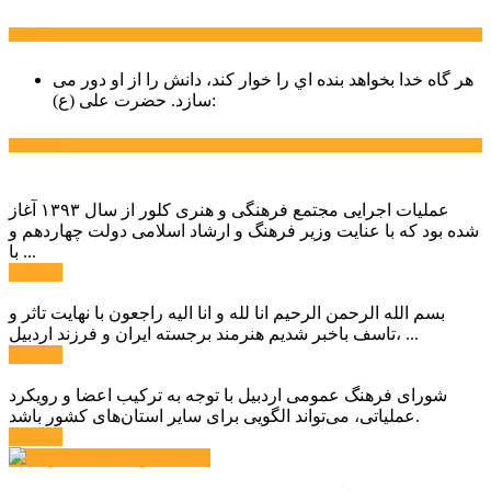
سخن روز
هر گاه خدا بخواهد بنده اي را خوار كند، دانش را از او دور می
حضرت علی (ع):
سازد.
اخبار ویژه
عملیات اجرایی مجتمع فرهنگی و هنری کلور از سال ۱۳۹۳ آغاز
شده بود که با عنایت وزیر فرهنگ و ارشاد اسلامی دولت چهاردهم و
با ...
ادامه ...
بسم الله الرحمن الرحیم انا لله و انا الیه راجعون با نهایت تاثر و
تاسف باخبر شدیم هنرمند برجسته ایران و فرزند اردبیل، ...
ادامه ...
شورای فرهنگ عمومی اردبیل با توجه به ترکیب اعضا و رویکرد
عملیاتی، می‌تواند الگویی برای سایر استان‌های کشور باشد.
ادامه ...