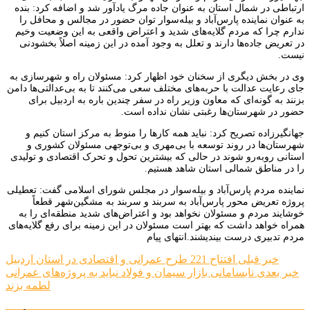
ارتباطی در شمال استان به عنوان جاده مرگ یادآور شد و اضافه کرد: بنده
به عنوان نماینده پارس‌آباد و بیله‌سوار توان حضور در مجالس و محافل را
ندارم چرا که مردم گلایه‌های شدید و اعتراض واقعی به این وضعیت وخیم
در تعریض جاده‌ها دارند و تعلل به وجود آمده در این زمینه اصلاً بخشودنی
نیست.
وی در بخش دیگری از سخنان خود اظهار کرد: مسئولان راه و شهرسازی به
جای رعایت عدالت با حربه‌های مختلف سعی می‌کنند تا به بی‌عدالتی‌ها دامن
بزنند به گونه‌ای که معاون وزیر راه در سفر چندین باره به اردبیل برای
حضور در شهرستان‌ها رغبتی نشان نداده است.
جهانگیرزاده تصریح کرد: نباید همه کارها را منوط به مرکز استان کنیم و
شهرستان‌ها در روند توسعه با بی‌مهری و بی‌توجهی مسئولان کشوری و
استانی روبه‌رو شوند در حالی که بیشترین تحول و تحرک اقتصادی و تولیدی
را در مناطق شمالی استان شاهد هستیم.
نماینده مردم پارس‌آباد و بیله‌سوار در مجلس شورای اسلامی گفت: تعطیلی
پروژه تعریض محور پارس‌آباد به سربند و سربند به مشگین‌شهر قطعاً
خوشایند مردم و مسئولان نخواهد بود و اعتراض‌های شدید منطقه‌ای را به
همراه خواهد داشت که بهتر است مسئولان در این زمینه برای رفع گلایه‌های
مردم تدبیری درست بیندیشند.انتهای پیام
راهبری
خبر قبلی
افتتاح 221 طرح عمرانی و اقتصادی در استان اردبیل
خبر بعدی
نابسامانی بازار سیمان و فولاد نباید به پروژه‌های عمرانی
نوشته
لطمه بزند