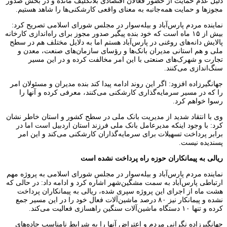
دلیل عدم حمایت از حضور فعالان اقتصادی بلاتکلیف مانده و در بخش صدور
مجوزها و حمایت همه‌جانبه به معنای واقعی کارشکنی‌ها را شاهد هستیم.
نماینده مردم پارس‌آباد و بیله‌سوار در مجلس شورای اسلامی تصریح کرد:
بیش از ۱۵ ماه است که خود بنده پیگیر صدور مجوز برای راه‌اندازی کارخانه
پالایش دانه‌های روغنی در پارس‌آباد هستم اما به دلایل مختلف هم در سطح
ملی و هم استانی مدیران بانک‌ها و رؤسای سازمان‌های صنعت، معدن و
تجارت و شهرک‌های صنعتی با این امر مخالفت کرده و در این مسیر
سنگ‌اندازی می‌کنند.
جهانگیرزاده افزود: اگر این روند ادامه پیدا کند بنده مدیران و مسئولان امر
را که در مسیر سرمایه‌گذاری کارشکنی می‌کنند، معرفی کرده و آنها را
رسوا خواهم کرد.
وی با انتقاد شدید از مدیریت بانک ملی در سطح کشور و استان خاطر نشان
کرد: با وجود اینکه مدیرعامل بانک ملی فرزند استان اردبیل است اما در
برابر پرداخت تسهیلات برای سرمایه‌گذاران کارشکنی می‌کند و این امر
پسندیده نیست.
ریالی به پیمانکاران حوزه راه پرداخت نشده است
نماینده مردم پارس‌آباد و بیله‌سوار در مجلس شورای اسلامی به پروژه مهم
ارتباطی پارس‌آباد به سمت مشگین‌شهر اشاره کرد و ادامه داد: در حالی که
هشت ماه از اجرای این پروژه سپری شده، ریالی به پیمانکاران پرداخت
نشده و پیمانکار نیز ۸۰ درصد ماشین‌آلات فعال خود را در این مسیر جمع
کرده و تنها ۱۰ دستگاه ماشین‌آلات سنگین راهسازی فعالیت می‌کند.
جهانگیرزاده نگرانی مردم و اعتراض آنها را به شرایط نامناسب جاده‌های