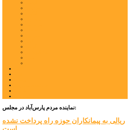
اردبیل
اصلاندوز
انگوت
بیله‌سوار
پارس‌آباد
خلخال
سرعین
کوثر
گرمی
مشکین‌شهر
نمین
نیر
عکس
فیلم
پیوندها
جستجوی پیشرفته
درباره ما
تماس با ما
نماینده مردم پارس‌آباد در مجلس:
ریالی به پیمانکاران حوزه راه پرداخت نشده
است