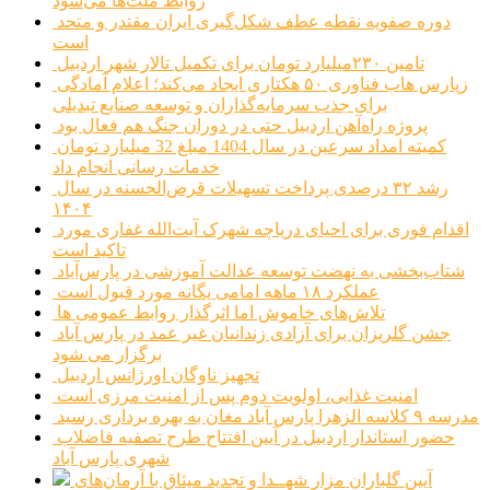
روابط ملت‌ها می‌شود
دوره صفویه نقطه عطف شکل‌گیری ایران مقتدر و متحد
است
تامین ۲۳۰میلیارد تومان برای تکمیل تالار شهر اردبیل
زپارس هاب فناوری ۵۰ هکتاری ایجاد می‌کند؛ اعلام آمادگی
برای جذب سرمایه‌گذاران و توسعه صنایع تبدیلی
پروژه راه‌آهن اردبیل حتی در دوران جنگ هم فعال بود
کمیته امداد سرعین در سال 1404 مبلغ 32 میلیارد تومان
خدمات رسانی انجام داد
رشد ۳۲ درصدی پرداخت تسهیلات قرض‌الحسنه در سال
۱۴۰۴
اقدام فوری برای احیای دریاچه شهرک آیت‌الله غفاری مورد
تاکید است
شتاب‌بخشی به نهضت توسعه عدالت آموزشی در پارس‌آباد
عملکرد ۱۸ ماهه امامی یگانه مورد قبول است
تلاش‌های خاموش اما اثرگذار روابط عمومی ها
جشن گلریزان برای آزادی زندانیان غیر عمد در پارس آباد
برگزار می شود
تجهیز ناوگان اورژانس اردبیل
امنیت غذایی، اولویت دوم پس از امنیت مرزی است
مدرسه ۹ کلاسه الزهرا پارس آباد مغان به بهره برداری رسید
حضور استاندار اردبیل در آیین افتتاح طرح تصفیه فاضلاب
شهری پارس آباد
آیین گلباران مزار شهــدا و تجدید میثاق با آرمان‌های