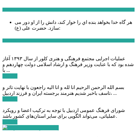
سخن روز
هر گاه خدا بخواهد بنده اي را خوار كند، دانش را از او دور می
حضرت علی (ع):
سازد.
اخبار ویژه
عملیات اجرایی مجتمع فرهنگی و هنری کلور از سال ۱۳۹۳ آغاز
شده بود که با عنایت وزیر فرهنگ و ارشاد اسلامی دولت چهاردهم و
با ...
ادامه ...
بسم الله الرحمن الرحیم انا لله و انا الیه راجعون با نهایت تاثر و
تاسف باخبر شدیم هنرمند برجسته ایران و فرزند اردبیل، ...
ادامه ...
شورای فرهنگ عمومی اردبیل با توجه به ترکیب اعضا و رویکرد
عملیاتی، می‌تواند الگویی برای سایر استان‌های کشور باشد.
ادامه ...