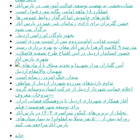
شتاب‌بخشی به نهضت توسعه عدالت آموزشی در پارس‌آباد
عملکرد ۱۸ ماهه امامی یگانه مورد قبول است
تلاش‌های خاموش اما اثرگذار روابط عمومی ها
جشن گلریزان برای آزادی زندانیان غیر عمد در پارس آباد
برگزار می شود
تجهیز ناوگان اورژانس اردبیل
امنیت غذایی، اولویت دوم پس از امنیت مرزی است
مدرسه ۹ کلاسه الزهرا پارس آباد مغان به بهره برداری رسید
حضور استاندار اردبیل در آیین افتتاح طرح تصفیه فاضلاب
شهری پارس آباد
آیین گلباران مزار شهــدا و تجدید میثاق با آرمان‌های
شهیدان والامقام اردبیل
میدان جنگ امروز، رسانه است
تداوم بازدیدهای سرزده شهردار اردبیل از مناطق
اعلام حمایت شهردار اردبیل از حرکت انسان‌دوستانه گروه
«مروجان معروف»
آغاز همکاری شهرداری اردبیل با پژوهشگاه فضایی ایران
برای توسعه شهر هوشمند+ فیلم
تجلیل از برترین‌های کنکور سراسری ۱۴۰۴ در پارس‌آباد
روزانه بیش از ۵۰۰ نفر مبتلا به آنفلوانزا به بیمارستان‌های
پارس آباد مراجعه می کنند
خانه