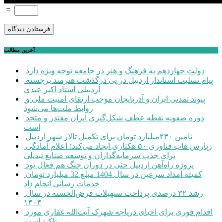
=
آخرین مطالب
دولت چهاردهم به فرهنگ و هنر در جامعه توجه ویژه دارد
پیام تسلیت استاندار اردبیل در پی درگذشت هنرمند برجسته
اردبیلی استاد اکبر عبدی
پیوند تمدنی ایران و آذربایجان موجب ارتقای امنیت ملی و
روابط ملت‌ها می‌شود
دوره صفویه نقطه عطف شکل‌گیری ایران مقتدر و متحد
است
تامین ۲۳۰میلیارد تومان برای تکمیل تالار شهر اردبیل
زپارس هاب فناوری ۵۰ هکتاری ایجاد می‌کند؛ اعلام آمادگی
برای جذب سرمایه‌گذاران و توسعه صنایع تبدیلی
پروژه راه‌آهن اردبیل حتی در دوران جنگ هم فعال بود
کمیته امداد سرعین در سال 1404 مبلغ 32 میلیارد تومان
خدمات رسانی انجام داد
رشد ۳۲ درصدی پرداخت تسهیلات قرض‌الحسنه در سال
۱۴۰۴
اقدام فوری برای احیای دریاچه شهرک آیت‌الله غفاری مورد
تاکید است