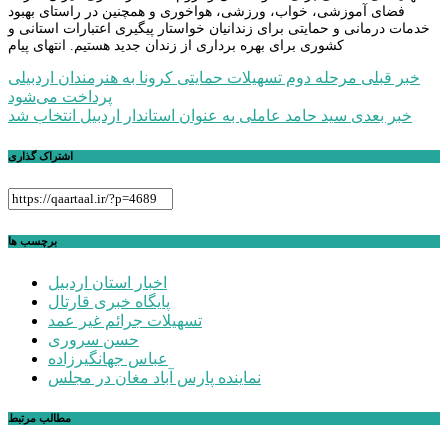
فضای آموزشی، خواب، ورزشی، هواخوری و همچنین در راستای بهبود
خدمات درمانی و حمایتی برای زندانیان خواستار پیگیری اعتبارات استانی و
کشوری برای بهره برداری از زندان جدید هستیم. انتهای پیام
راهبری
خبر قبلی
مرحله دوم تسهیلات حمایتی کرونا به هنرمندان اردبیلی
پرداخت می‌شود
نوشته
خبر بعدی
سید حامد عاملی به عنوان استاندار اردبیل انتخاب شد
اشتراک گذاری
برچسب ها
اخبار استان اردبیل
پایگاه خبری قارتال
تسهیلات جرائم غیر عمد
حسن سروری
عباس جهانگیرزاده
نماینده پارس آباد مغان در مجلس
مطالب مرتبط