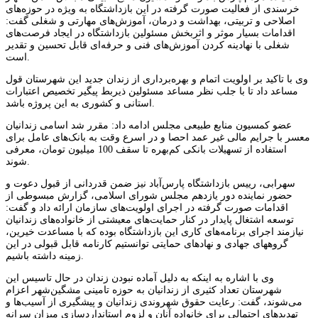
خرسندی از فعالیت صورت گرفته در این بازداشتگاه به ویژه در حوزه‌های
اصلاحی و تربیتی، بهداشت و درمان، آموزش‌های مهارتی و شغلی گفت:
اقدامات بسیار موثر و اثربخش مسئولین بازداشتگاه در ایجاد فرصت‌های
شغلی با نهادینه کردن آموزش‌های فنی و حرفه‌ای قابل تحسین و تقدیر
است.
وی با تاکید بر اولویت اتمام و بهره‌برداری از زندان جدید این شهرستان قول
مساعد داد تا با جلب نظر مساعد مسئولین ذ‌یربط پیگیر تخصیص اعتبارات
استانی و کشوری به این پروژه باشد.
عضو کمسیون منابع طبیعی مجلس ادامه داد: مقرر شد اسامی زندانیان
معسر با جرایم مالی غیر عمد احصا و در اسرع وقت به بانک‌های عامل برای
استفاده از تسهیلات بانکی کم‌بهره تا سقف 100 میلیون تومان، معرفی
شوند.
سهرابی، رییس بازداشتگاه پارس‌آباد نیز ضمن قدردانی از قبول دعوت و
حضور نماینده دور یازدهم مجلس شورای اسلامی، گزارش مبسوطی از
اقدامات صورت گرفته در اجرای اولویت‌های سازمان ارائه داد و گفت:
توسعه اشتغال پایدار در کنار حمایت‌های معیشتی از خانواده‌های زندانیان
نیازمند اجرای برنامه‌های کاری این بازداشتگاه بوده که با مساعدت خیرین،
گروههای جهادی و نهادهای حمایتی توانستیم کارنامه قابل قبولی در این
زمینه داشته باشیم.
وی با اشاره به اینکه به دلیل آماده نبودن زندان در حال تاسیس این
شهرستان تعداد کثیری از زندانیان به حوزه تامینی مشگین‌شهر اعزام
می‌شوند، گفت: رعایت حقوق شهروندی زندانیان و پیشگیری از آسیب‌ها و
تهدیدهای احتمالی برای خانواده آنان و لزوم استانداردسازی میزان سرانه