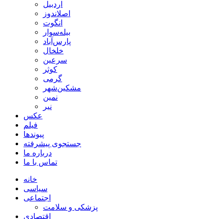
اردبیل
اصلاندوز
انگوت
بیله‌سوار
پارس‌آباد
خلخال
سرعین
کوثر
گرمی
مشکین‌شهر
نمین
نیر
عکس
فیلم
پیوندها
جستجوی پیشرفته
درباره ما
تماس با ما
خانه
سیاسی
اجتماعی
پزشکی و سلامت
اقتصادی