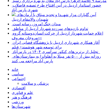
مدرسه ۹ کلاسه الزهرا پارس آباد مغان به بهره برداری رسید
حضور استاندار اردبیل در آیین افتتاح طرح تصفیه فاضلاب
شهری پارس آباد
آیین گلباران مزار شهــدا و تجدید میثاق با آرمان‌های
شهیدان والامقام اردبیل
میدان جنگ امروز، رسانه است
تداوم بازدیدهای سرزده شهردار اردبیل از مناطق
اعلام حمایت شهردار اردبیل از حرکت انسان‌دوستانه گروه
«مروجان معروف»
آغاز همکاری شهرداری اردبیل با پژوهشگاه فضایی ایران
برای توسعه شهر هوشمند+ فیلم
تجلیل از برترین‌های کنکور سراسری ۱۴۰۴ در پارس‌آباد
روزانه بیش از ۵۰۰ نفر مبتلا به آنفلوانزا به بیمارستان‌های
پارس آباد مراجعه می کنند
خانه
سیاسی
اجتماعی
پزشکی و سلامت
اقتصادی
علم و فناوری
فرهنگ و هنر
ورزشی
شهرستان‌ها