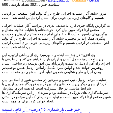
شناسه خبر : 3821
تعداد بازدید : 690
امروز شاهد آغاز عملیات اجرایی طرح بزرگ تولید آهن اسفنجی در اردبیل
هستیم و گام‌های زیربنایی خوبی برای استان اردبیل برداشته شده است.
به گزارش پایگاه خبری قارتال؛ صدیف بدری در مراسم آغاز عملیات اجرایی
مجتمع آرتا فولاد مبین بیان کرد: خوشبختانه با عنایات خداوند متعال و
پیگیری‌های دلسوزانه آیت الله عاملی امام جمعه محترم اردبیل و جدیت و
پیگیری همکارانم در مجلس، شاهد آغاز عملیات اجرایی طرح بزرگ تولید
آهن اسفنجی در اردبیل هستیم و گام‌های زیربنایی خوبی برای استان اردبیل
برداشته شده است.
وی افزود: در چند ماه آینده و با بهره‌برداری از راه‌آهن اردبیل، این
زیرساخت زمینه حمل آسان و ارزان بار را فراهم می‌کند و از طرفی با
اجرای راه آهن اردبیل به سمت پارس‌آباد نیز، افق توسعه زیرساختی استان
روشن‌تر خواهد شد و اولین ثمره تکمیل راه‌آهن اردبیل همین توجیه‌پذیر
بودن اجرای طرح عظیمی همچون تولید آهن اسفنجی در منطقه است.
نماینده مردم اردبیل، نیر، نمین و سرعین در مجلس شورای اسلامی بیان
کرد: از سوی دیگر زیرساخت‌های راه، بزرگراه و فرودگاه هم در اردبیل با
شرایط مناسبی در حال پیشرفت است که همه این ها پیش‌نیاز
سرمایه‌گذاری های بزرگ در منطقه بود و نمونه‌ای از این سرمایه‌گذاری ها
همین مجتمع آرتا فولاد مبین است و تولید سرمایه‌ای که این مجتمع در استان
ایجاد خواهد کرد، برای ما مهم است.
راهبری
خبر قبلی
باز شماری ۲۵ درصدی آرا کافی نیست