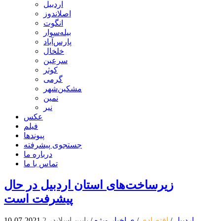
اردبیل
اصلاندوز
انگوت
بیله‌سوار
پارس‌آباد
خلخال
سرعین
کوثر
گرمی
مشکین‌شهر
نمین
نیر
عکس
فیلم
پیوندها
جستجوی پیشرفته
درباره ما
تماس با ما
زیرساخت‌های استان اردبیل در حال
پیشرفت است
اردبیل
/
اقتصادی
/
ی اخبار ویژه
/
یایین اسلایدر 2
2021-07-10