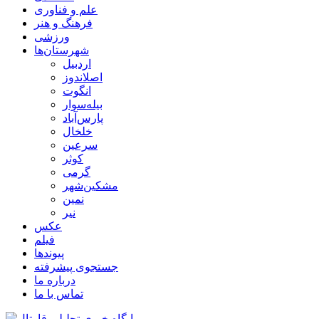
علم و فناوری
فرهنگ و هنر
ورزشی
شهرستان‌ها
اردبیل
اصلاندوز
انگوت
بیله‌سوار
پارس‌آباد
خلخال
سرعین
کوثر
گرمی
مشکین‌شهر
نمین
نیر
عکس
فیلم
پیوندها
جستجوی پیشرفته
درباره ما
تماس با ما