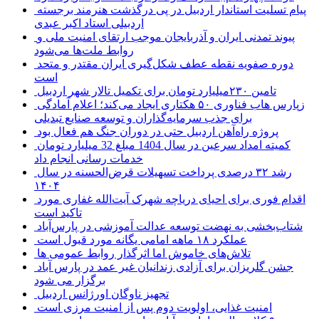
پیام تسلیت استاندار اردبیل در پی درگذشت هنرمند برجسته
اردبیلی استاد اکبر عبدی
پیوند تمدنی ایران و آذربایجان موجب ارتقای امنیت ملی و
روابط ملت‌ها می‌شود
دوره صفویه نقطه عطف شکل‌گیری ایران مقتدر و متحد
است
تامین ۲۳۰میلیارد تومان برای تکمیل تالار شهر اردبیل
زپارس هاب فناوری ۵۰ هکتاری ایجاد می‌کند؛ اعلام آمادگی
برای جذب سرمایه‌گذاران و توسعه صنایع تبدیلی
پروژه راه‌آهن اردبیل حتی در دوران جنگ هم فعال بود
کمیته امداد سرعین در سال 1404 مبلغ 32 میلیارد تومان
خدمات رسانی انجام داد
رشد ۳۲ درصدی پرداخت تسهیلات قرض‌الحسنه در سال
۱۴۰۴
اقدام فوری برای احیای دریاچه شهرک آیت‌الله غفاری مورد
تاکید است
شتاب‌بخشی به نهضت توسعه عدالت آموزشی در پارس‌آباد
عملکرد ۱۸ ماهه امامی یگانه مورد قبول است
تلاش‌های خاموش اما اثرگذار روابط عمومی ها
جشن گلریزان برای آزادی زندانیان غیر عمد در پارس آباد
برگزار می شود
تجهیز ناوگان اورژانس اردبیل
امنیت غذایی، اولویت دوم پس از امنیت مرزی است