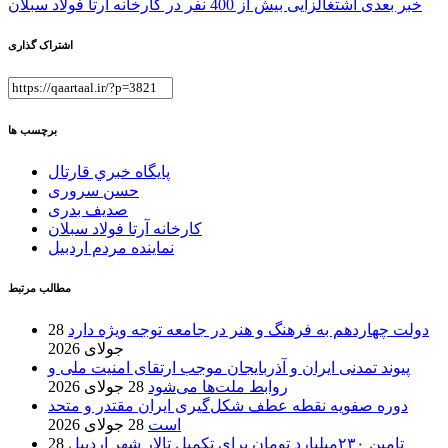
خبر بعدی
اشتغالزایی بیش از 400 نفر در کارخانه آرتا فولاد سبلان
نوشته
اشتراک گذاری
برچسب ها
پايگاه خبري قارتال
حسن سروری
صدیف بدری
کارخانه آرتا فولاد سبلان
نماینده مردم اردبیل
مطالب مرتبط
دولت چهاردهم به فرهنگ و هنر در جامعه توجه ویژه دارد
28
جولای 2026
پیوند تمدنی ایران و آذربایجان موجب ارتقای امنیت ملی و
روابط ملت‌ها می‌شود
28 جولای 2026
دوره صفویه نقطه عطف شکل‌گیری ایران مقتدر و متحد
است
28 جولای 2026
تامین ۲۳۰میلیارد تومان برای تکمیل تالار شهر اردبیل
28