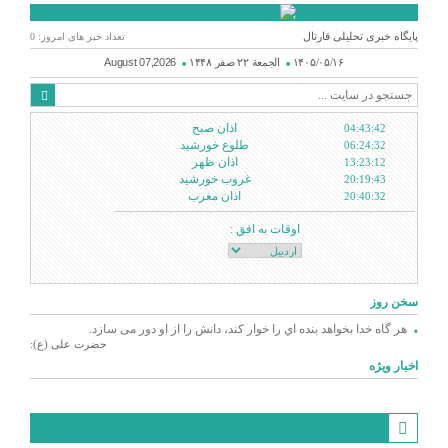
پایگاه خبری تحلیلی قارتال
تعداد خبر های امروز: 0
۱۴۰۵/۰۵/۱۶
الجمعة ۲۲ صفر ۱۴۴۸
August 07,2026
اذان صبح
04:43:42
طلوع خورشید
06:24:32
اذان ظهر
13:23:12
غروب خورشید
20:19:43
اذان مغرب
20:40:32
اوقات به افق :
سخن روز
هر گاه خدا بخواهد بنده اي را خوار كند، دانش را از او دور می سازد.
حضرت علی (ع):
اخبار ویژه