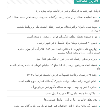
آخرین مطالب
دولت چهاردهم به فرهنگ و هنر در جامعه توجه ویژه دارد
پیام تسلیت استاندار اردبیل در پی درگذشت هنرمند برجسته اردبیلی استاد اکبر
عبدی
پیوند تمدنی ایران و آذربایجان موجب ارتقای امنیت ملی و روابط ملت‌ها
می‌شود
دوره صفویه نقطه عطف شکل‌گیری ایران مقتدر و متحد است
تامین ۲۳۰میلیارد تومان برای تکمیل تالار شهر اردبیل
زپارس هاب فناوری ۵۰ هکتاری ایجاد می‌کند؛ اعلام آمادگی برای جذب
سرمایه‌گذاران و توسعه صنایع تبدیلی
پروژه راه‌آهن اردبیل حتی در دوران جنگ هم فعال بود
کمیته امداد سرعین در سال 1404 مبلغ 32 میلیارد تومان خدمات رسانی انجام
داد
رشد ۳۲ درصدی پرداخت تسهیلات قرض‌الحسنه در سال ۱۴۰۴
اقدام فوری برای احیای دریاچه شهرک آیت‌الله غفاری مورد تاکید است
شتاب‌بخشی به نهضت توسعه عدالت آموزشی در پارس‌آباد
عملکرد ۱۸ ماهه امامی یگانه مورد قبول است
تلاش‌های خاموش اما اثرگذار روابط عمومی ها
جشن گلریزان برای آزادی زندانیان غیر عمد در پارس آباد برگزار می شود