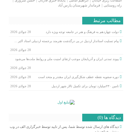
آسفالت ریزی خیابان
ابراهیم امامی
پايگاه خبري قارتال
حسن سروری
راه روستایی
فرماندار شهرستان پارس آباد
مطالب مرتبط
دولت چهاردهم به فرهنگ و هنر در جامعه توجه ویژه دارد
28 جولای 2026
پیام تسلیت استاندار اردبیل در پی درگذشت هنرمند برجسته اردبیلی استاد اکبر ...
28 جولای 2026
پیوند تمدنی ایران و آذربایجان موجب ارتقای امنیت ملی و روابط ملت‌ها می‌شود
28 جولای 2026
دوره صفویه نقطه عطف شکل‌گیری ایران مقتدر و متحد است
28 جولای 2026
تامین ۲۳۰میلیارد تومان برای تکمیل تالار شهر اردبیل
28 جولای 2026
دیدگاه ها (0)
دیدگاه های ارسال شده توسط شما، پس از تایید توسط خبرگزاری الف در وب
منتشر خواهد شد.