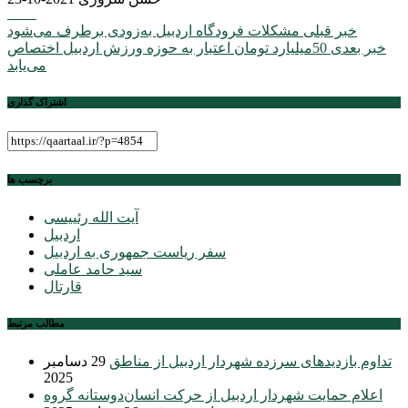
راهبری
خبر قبلی
مشکلات فرودگاه اردبیل به‌زودی برطرف می‌شود
خبر بعدی
50میلیارد تومان اعتبار به حوزه ورزش اردبیل اختصاص
نوشته
می‌یابد
اشتراک گذاری
برچسب ها
آیت الله رئییسی
اردبیل
سفر ریاست جمهوری به اردبیل
سید حامد عاملی
قارتال
مطالب مرتبط
تداوم بازدیدهای سرزده شهردار اردبیل از مناطق
29 دسامبر
2025
اعلام حمایت شهردار اردبیل از حرکت انسان‌دوستانه گروه