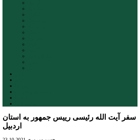
اردبیل
اصلاندوز
انگوت
بیله‌سوار
پارس‌آباد
خلخال
سرعین
کوثر
گرمی
مشکین‌شهر
نمین
نیر
عکس
فیلم
پیوندها
جستجوی پیشرفته
درباره ما
تماس با ما
سفر آیت الله رئیسی رییس جمهور به استان
اردبیل
حسن سروری
2021-10-23