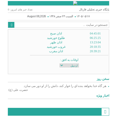
پایگاه خبری تحلیلی قارتال
تعداد خبر های امروز: 0
۱۴۰۵/۰۵/۱۷
السبت ۲۳ صفر ۱۴۴۸
August 08,2026
اذان صبح
04:45:01
طلوع خورشید
06:25:25
اذان ظهر
13:23:04
غروب خورشید
20:18:35
اذان مغرب
20:39:21
اوقات به افق :
سخن روز
هر گاه خدا بخواهد بنده اي را خوار كند، دانش را از او دور می سازد.
حضرت علی (ع):
اخبار ویژه