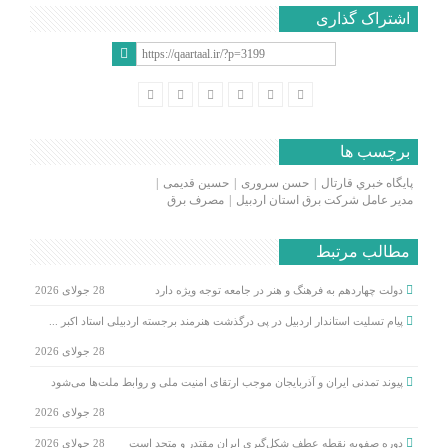
اشتراک گذاری
برچسب ها
پايگاه خبري قارتال
حسن سروری
حسین قدیمی
مدیر عامل شرکت برق استان اردبیل
مصرف برق
مطالب مرتبط
دولت چهاردهم به فرهنگ و هنر در جامعه توجه ویژه دارد
28 جولای 2026
پیام تسلیت استاندار اردبیل در پی درگذشت هنرمند برجسته اردبیلی استاد اکبر ...
28 جولای 2026
پیوند تمدنی ایران و آذربایجان موجب ارتقای امنیت ملی و روابط ملت‌ها می‌شود
28 جولای 2026
دوره صفویه نقطه عطف شکل‌گیری ایران مقتدر و متحد است
28 جولای 2026