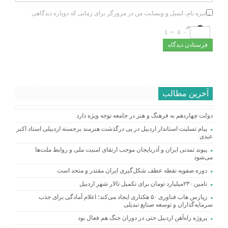
ذخیره نام، ایمیل و وبسایت من در مرورگر برای زمانی که دوباره دیدگاهی
می‌نویسم.
1
=
4
−
آخرین مطالب
دولت چهاردهم به فرهنگ و هنر در جامعه توجه ویژه دارد
پیام تسلیت استاندار اردبیل در پی درگذشت هنرمند برجسته اردبیلی استاد اکبر
عبدی
پیوند تمدنی ایران و آذربایجان موجب ارتقای امنیت ملی و روابط ملت‌ها
می‌شود
دوره صفویه نقطه عطف شکل‌گیری ایران مقتدر و متحد است
تامین ۲۳۰میلیارد تومان برای تکمیل تالار شهر اردبیل
زپارس هاب فناوری ۵۰ هکتاری ایجاد می‌کند؛ اعلام آمادگی برای جذب
سرمایه‌گذاران و توسعه صنایع تبدیلی
پروژه راه‌آهن اردبیل حتی در دوران جنگ هم فعال بود