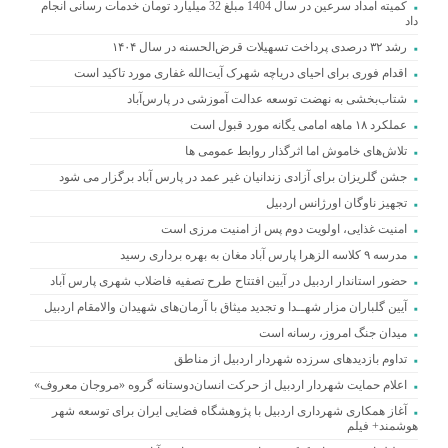
کمیته امداد سرعین در سال 1404 مبلغ 32 میلیارد تومان خدمات رسانی انجام
داد
رشد ۳۲ درصدی پرداخت تسهیلات قرض‌الحسنه در سال ۱۴۰۴
اقدام فوری برای احیای دریاچه شهرک آیت‌الله غفاری مورد تاکید است
شتاب‌بخشی به نهضت توسعه عدالت آموزشی در پارس‌آباد
عملکرد ۱۸ ماهه امامی یگانه مورد قبول است
تلاش‌های خاموش اما اثرگذار روابط عمومی ها
جشن گلریزان برای آزادی زندانیان غیر عمد در پارس آباد برگزار می شود
تجهیز ناوگان اورژانس اردبیل
امنیت غذایی، اولویت دوم پس از امنیت مرزی است
مدرسه ۹ کلاسه الزهرا پارس آباد مغان به بهره برداری رسید
حضور استاندار اردبیل در آیین افتتاح طرح تصفیه فاضلاب شهری پارس آباد
آیین گلباران مزار شهــدا و تجدید میثاق با آرمان‌های شهیدان والامقام اردبیل
میدان جنگ امروز، رسانه است
تداوم بازدیدهای سرزده شهردار اردبیل از مناطق
اعلام حمایت شهردار اردبیل از حرکت انسان‌دوستانه گروه «مروجان معروف»
آغاز همکاری شهرداری اردبیل با پژوهشگاه فضایی ایران برای توسعه شهر
هوشمند+ فیلم