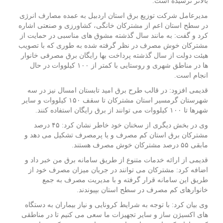
بالاتر نرسیده است.
مدیرعامل شرکت توزیع برق استان اردبیل به عمده مصارف انرژی
در سطح استان اعم از مشترکان خانگی، کشاورزی و صنعتی اشاره
کرد و گفت: به مانند سال گذشته مشوق‌ های مناسبی در حمایت از
مشترکان خوش مصرف در نظر گرفته شده به طوری که با تصویب
هیئت دولت از سال گذشته پرداخت بها رایگان برق مصرفی خانوار
ها در مناطق شهری و روستایی با کمتر از ۱۰۰ کیلووات در حال
انجام است.
قدیمی افزود: در قالب طرح برق امید تابستان امسال نیز در سه
شهرستان گرمسیر استان مشترکان تا سقف ۱۵۰ کیلووات و سایر
شهرها تا ۱۰۰ کیلووات می‌ توانند از برق رایگان استفاده کنند.
وی در بخش دیگری از سخنان خود خاطر نشان کرد: ۴۵ درصد
مشترکان برق استان کم مصرف و یا پرمصرف تشکیل می‌ دهد و
مابقی ۵۵ درصد مشترکان خوش مصرف هستند.
قدیمی از ارائه خدمات متنوع از طریق سامانه برق من خبر داد و
اضافه کرد: مشترکان می‌ توانند در جریان میزان مصرف خود از
طریق این سامانه قرار گرفته و با مدیریت مصرف به جمع
خانوارهای کم مصرف در سطح استان بپیوندند.
وی بیان کرد: با توجه به شرایط کرونایی و نیاز بیماران به دستگاه‌
های اکسیژن‌ ساز و سایر تجهیزات ما سعی می‌ کنیم تا در مناطقی