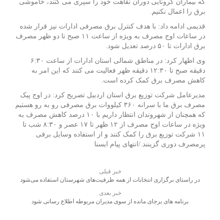
که بیماران کرونایی دوران نقاهت خود را سپری می‌ کنند، خاموشی
برق را اعمال نکنیم.
قدیمی ادامه داد: با هدف کنترل برق مصرفی ادارات نیز قرار شده
در ساعات اوج مصرف به ویژه از ساعت ۱۱ صبح تا دو ظهر مصرف
برق ادارات تا ۵۰ درصد تعدیل شود.
وی اظهار کرد: در مناطق شمالی استان ادارات از ساعت ۶:۳۰
دقیقه صبح تا ۱۲:۳۰ دقیقه ظهر فعالیت می‌ کنند که این امر به
کاهش مصرف برق کمک کرده است.
مدیرعامل شرکت توزیع برق استان اردبیل تصریح کرد: در اوج پیک
مصرف برق ما با سرانه ۳۶۰ کیلووات برق مصرفی رو به‌ رو هستیم
که همچنان از شهروندان انتظار داریم با ۱۰ درصد کاهش مصرف به
ویژه در ساعات اوج مصرف از ۱۲ ظهر تا ۱۷ عصر و ۸:۳۰ شب تا
۱۱ شرکت توزیع برق را کمک کنند و از استفاده وسایل برقی
پرمصرف دوری گزینند./انتهای پیام ایسنا
خبر قبلی
در راستای برگزاری انتخابات از همه ظرفیت‌‌های شهرستان استفاده می‌شود
خبر بعدی
برنامه‌ های برجای مانده از سوی مدیران مربوطه اطلاع رسانی شود